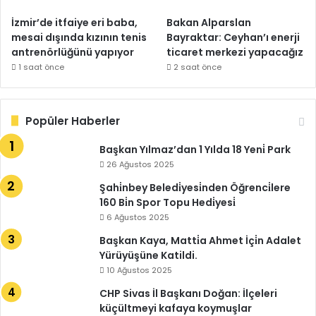
İzmir’de itfaiye eri baba,
Bakan Alparslan
mesai dışında kızının tenis
Bayraktar: Ceyhan’ı enerji
antrenörlüğünü yapıyor
ticaret merkezi yapacağız
1 saat önce
2 saat önce
Popüler Haberler
Başkan Yılmaz’dan 1 Yılda 18 Yeni̇ Park
26 Ağustos 2025
Şahi̇nbey Beledi̇yesi̇nden Öğrenci̇lere
160 Bi̇n Spor Topu Hedi̇yesi̇
6 Ağustos 2025
Başkan Kaya, Matti̇a Ahmet İçi̇n Adalet
Yürüyüşüne Katildi.
10 Ağustos 2025
CHP Sivas İl Başkanı Doğan: İlçeleri
küçültmeyi kafaya koymuşlar