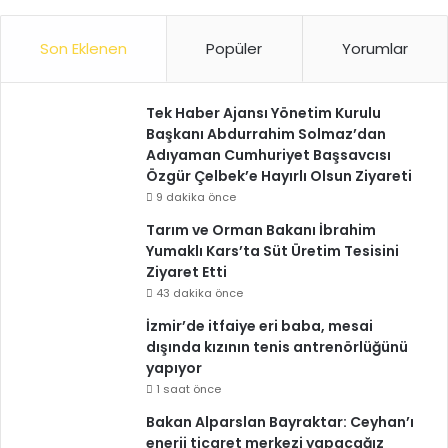
Son Eklenen
Popüler
Yorumlar
Tek Haber Ajansı Yönetim Kurulu
Başkanı Abdurrahim Solmaz’dan
Adıyaman Cumhuriyet Başsavcısı
Özgür Çelbek’e Hayırlı Olsun Ziyareti
9 dakika önce
Tarım ve Orman Bakanı İbrahim
Yumaklı Kars’ta Süt Üretim Tesisini
Ziyaret Etti
43 dakika önce
İzmir’de itfaiye eri baba, mesai
dışında kızının tenis antrenörlüğünü
yapıyor
1 saat önce
Bakan Alparslan Bayraktar: Ceyhan’ı
enerji ticaret merkezi yapacağız