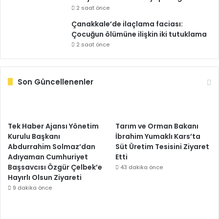
2 saat önce
Çanakkale’de ilaçlama faciası:
Çocuğun ölümüne ilişkin iki tutuklama
2 saat önce
Son Güncellenenler
Tek Haber Ajansı Yönetim
Tarım ve Orman Bakanı
Kurulu Başkanı
İbrahim Yumaklı Kars’ta
Abdurrahim Solmaz’dan
Süt Üretim Tesisini Ziyaret
Adıyaman Cumhuriyet
Etti
Başsavcısı Özgür Çelbek’e
43 dakika önce
Hayırlı Olsun Ziyareti
9 dakika önce