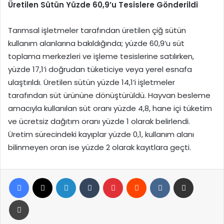
Üretilen Sütün Yüzde 60,9’u Tesislere Gönderildi
Tarımsal işletmeler tarafından üretilen çiğ sütün
kullanım alanlarına bakıldığında; yüzde 60,9’u süt
toplama merkezleri ve işleme tesislerine satılırken,
yüzde 17,1’i doğrudan tüketiciye veya yerel esnafa
ulaştırıldı. Üretilen sütün yüzde 14,1’i işletmeler
tarafından süt ürününe dönüştürüldü. Hayvan besleme
amacıyla kullanılan süt oranı yüzde 4,8, hane içi tüketim
ve ücretsiz dağıtım oranı yüzde 1 olarak belirlendi.
Üretim sürecindeki kayıplar yüzde 0,1, kullanım alanı
bilinmeyen oran ise yüzde 2 olarak kayıtlara geçti.
Facebook
X
LinkedIn
Tumblr
Pinterest
Reddit
VKontakte
E-Posta ile paylaş
Yazdır