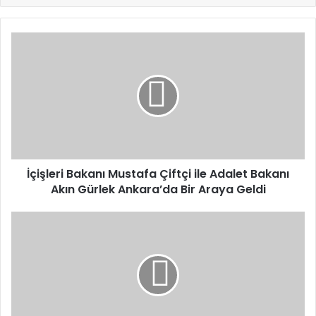
İçişleri
Bakanı
Mustafa
Çiftçi
ile
Adalet
Bakanı
Akın
Gürlek
Ankara’da
İçişleri Bakanı Mustafa Çiftçi ile Adalet Bakanı
Bir
Akın Gürlek Ankara’da Bir Araya Geldi
Araya
Geldi
ANSET
Soruşturmasında
Cansel
Tuncer
Gözaltına
Alındı