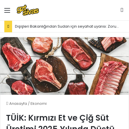
Menü
Ar
Dışişleri Bakanlığından Sudan için seyahat uyarısı: Zorunlu değilse gitmeyin
Anasayfa
/
Ekonomi
TÜİK: Kırmızı Et ve Çiğ Süt