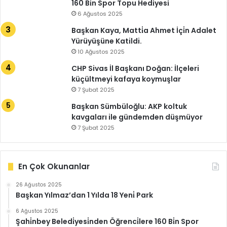
160 Bi̇n Spor Topu Hedi̇yesi̇
6 Ağustos 2025
Başkan Kaya, Matti̇a Ahmet İçi̇n Adalet
Yürüyüşüne Katildi.
10 Ağustos 2025
CHP Sivas İl Başkanı Doğan: İlçeleri
küçültmeyi kafaya koymuşlar
7 Şubat 2025
Başkan Sümbüloğlu: AKP koltuk
kavgaları ile gündemden düşmüyor
7 Şubat 2025
En Çok Okunanlar
26 Ağustos 2025
Başkan Yılmaz’dan 1 Yılda 18 Yeni̇ Park
6 Ağustos 2025
Şahi̇nbey Beledi̇yesi̇nden Öğrenci̇lere 160 Bi̇n Spor