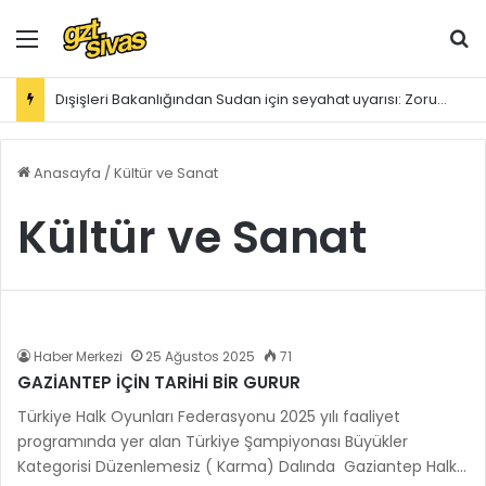
Menü
Ar
Dışişleri Bakanlığından Sudan için seyahat uyarısı: Zorunlu değilse gitmeyin
Anasayfa
/
Kültür ve Sanat
Kültür ve Sanat
Haber Merkezi
25 Ağustos 2025
71
GAZİANTEP İÇİN TARİHİ BİR GURUR
Türkiye Halk Oyunları Federasyonu 2025 yılı faaliyet
programında yer alan Türkiye Şampiyonası Büyükler
Kategorisi Düzenlemesiz ( Karma) Dalında Gaziantep Halk…