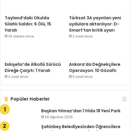
Tayland’daki Okulda
Türksat 3A yayınları yeni
Silahlı Saldırı: 6 Ölü, 15
uydulara aktarılıyor: D-
Yaralı
Smart’tan kritik uyarı
39 dakika önce
2 saat önce
Eskişehir’de Alkollü Sürücü
Ankara’da Değnekçilere
Direğe Çarptı: 1 Yaralı
Operasyon: 10 Gözaltı
3 saat önce
5 saat önce
Popüler Haberler
Başkan Yılmaz’dan 1 Yılda 18 Yeni̇ Park
26 Ağustos 2025
Şahi̇nbey Beledi̇yesi̇nden Öğrenci̇lere