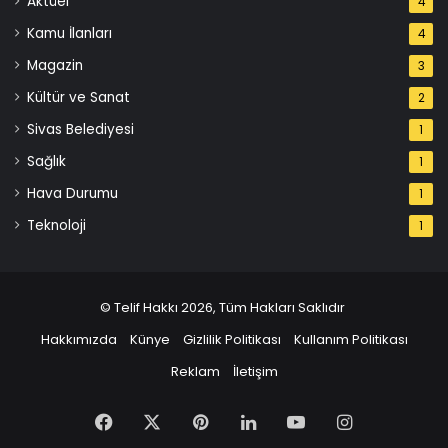
Aktüel
4
Kamu İlanları
4
Magazin
3
Kültür ve Sanat
2
Sivas Belediyesi
1
Sağlık
1
Hava Durumu
1
Teknoloji
1
© Telif Hakkı 2026, Tüm Hakları Saklıdır
Hakkımızda
Künye
Gizlilik Politikası
Kullanım Politikası
Reklam
İletişim
Facebook
X
Pinterest
LinkedIn
YouTube
Instagram