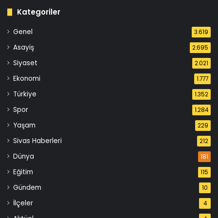
Kategoriler
Genel
3.619
Asayiş
2.695
Siyaset
2.021
Ekonomi
1.777
Türkiye
1.352
Spor
1.284
Yaşam
229
Sivas Haberleri
212
Dünya
181
Eğitim
115
Gündem
10
İlçeler
4