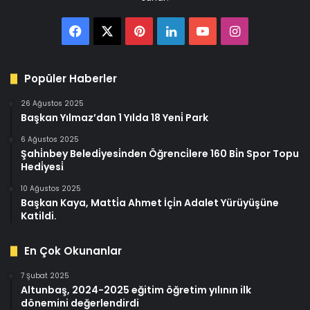
Facebook
X
Pinterest
LinkedIn
YouTube
Instagram
Popüler Haberler
26 Ağustos 2025
Başkan Yılmaz’dan 1 Yılda 18 Yeni̇ Park
6 Ağustos 2025
Şahi̇nbey Beledi̇yesi̇nden Öğrenci̇lere 160 Bi̇n Spor Topu
Hedi̇yesi̇
10 Ağustos 2025
Başkan Kaya, Matti̇a Ahmet İçi̇n Adalet Yürüyüşüne
Katildi.
En Çok Okunanlar
7 Şubat 2025
Altunbaş, 2024-2025 eğitim öğretim yılının ilk
dönemini değerlendirdi