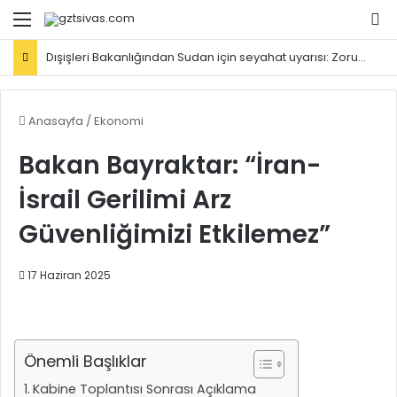
Menü
Ar
Dışişleri Bakanlığından Sudan için seyahat uyarısı: Zorunlu değilse gitmeyin
Anasayfa
/
Ekonomi
Bakan Bayraktar: “İran-
İsrail Gerilimi Arz
Güvenliğimizi Etkilemez”
17 Haziran 2025
Önemli Başlıklar
Kabine Toplantısı Sonrası Açıklama