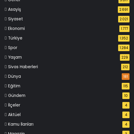
3.617
Asayiş
2.691
Siyaset
2.021
Ekonomi
1.777
Türkiye
1.352
Spor
1.284
Yaşam
229
Sivas Haberleri
212
Dünya
181
Eğitim
115
Gündem
10
İlçeler
4
Aktüel
4
Kamu İlanları
4
Magazin