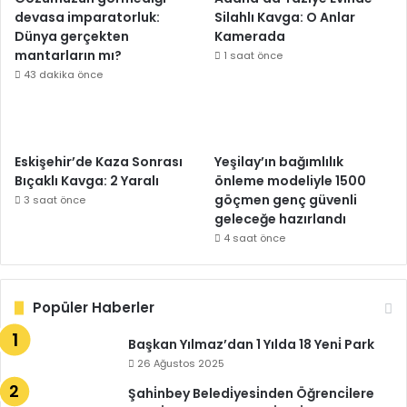
devasa imparatorluk:
Silahlı Kavga: O Anlar
Dünya gerçekten
Kamerada
mantarların mı?
1 saat önce
43 dakika önce
Eskişehir’de Kaza Sonrası
Yeşilay’ın bağımlılık
Bıçaklı Kavga: 2 Yaralı
önleme modeliyle 1500
göçmen genç güvenli
3 saat önce
geleceğe hazırlandı
4 saat önce
Popüler Haberler
Başkan Yılmaz’dan 1 Yılda 18 Yeni̇ Park
26 Ağustos 2025
Şahi̇nbey Beledi̇yesi̇nden Öğrenci̇lere