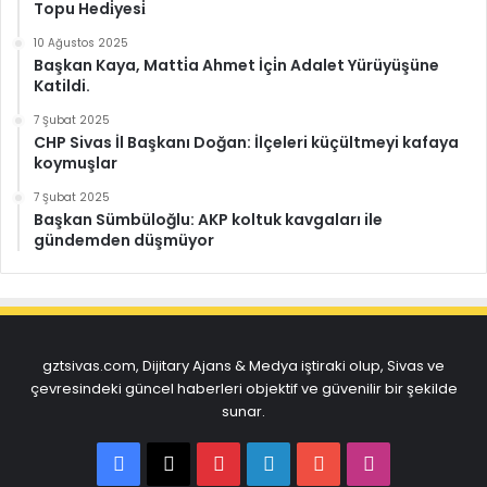
Topu Hedi̇yesi̇
10 Ağustos 2025
Başkan Kaya, Matti̇a Ahmet İçi̇n Adalet Yürüyüşüne
Katildi.
7 Şubat 2025
CHP Sivas İl Başkanı Doğan: İlçeleri küçültmeyi kafaya
koymuşlar
7 Şubat 2025
Başkan Sümbüloğlu: AKP koltuk kavgaları ile
gündemden düşmüyor
gztsivas.com, Dijitary Ajans & Medya iştiraki olup, Sivas ve
çevresindeki güncel haberleri objektif ve güvenilir bir şekilde
sunar.
Facebook
X
Pinterest
LinkedIn
YouTube
Instagram