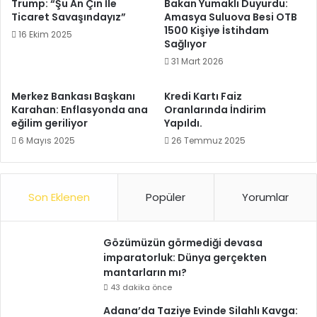
Trump: “Şu An Çin İle
Bakan Yumaklı Duyurdu:
Ticaret Savaşındayız”
Amasya Suluova Besi OTB
1500 Kişiye İstihdam
16 Ekim 2025
Sağlıyor
31 Mart 2026
Merkez Bankası Başkanı
Kredi Kartı Faiz
Karahan: Enflasyonda ana
Oranlarında İndirim
eğilim geriliyor
Yapıldı.
6 Mayıs 2025
26 Temmuz 2025
Son Eklenen
Popüler
Yorumlar
Gözümüzün görmediği devasa
imparatorluk: Dünya gerçekten
mantarların mı?
43 dakika önce
Adana’da Taziye Evinde Silahlı Kavga: