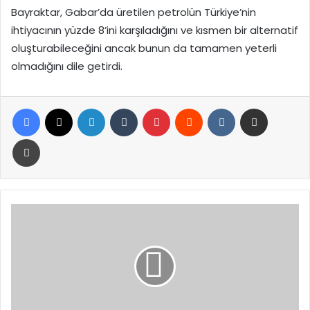
Bayraktar, Gabar’da üretilen petrolün Türkiye’nin
ihtiyacının yüzde 8’ini karşıladığını ve kısmen bir alternatif
oluşturabileceğini ancak bunun da tamamen yeterli
olmadığını dile getirdi.
Facebook
X
LinkedIn
Tumblr
Pinterest
Reddit
VKontakte
E-Posta ile paylaş
Yazdır
Bursa
Merkezli
6
İlde
100
Milyon
Liralık