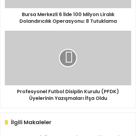
Dolandırıcılık
Operasyonu:
8
Bursa Merkezli 6 İlde 100 Milyon Liralık
Tutuklama
Dolandırıcılık Operasyonu: 8 Tutuklama
Profesyonel
Futbol
Disiplin
Kurulu
(PFDK)
Üyelerinin
Yazışmaları
İfşa
Oldu
Profesyonel Futbol Disiplin Kurulu (PFDK)
Üyelerinin Yazışmaları İfşa Oldu
İlgili Makaleler