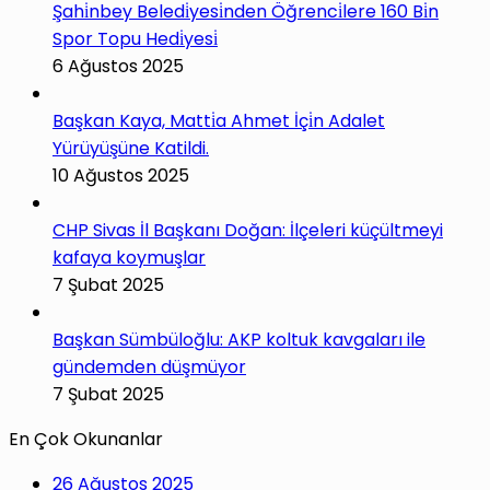
Şahi̇nbey Beledi̇yesi̇nden Öğrenci̇lere 160 Bi̇n
Spor Topu Hedi̇yesi̇
6 Ağustos 2025
Başkan Kaya, Matti̇a Ahmet İçi̇n Adalet
Yürüyüşüne Katildi.
10 Ağustos 2025
CHP Sivas İl Başkanı Doğan: İlçeleri küçültmeyi
kafaya koymuşlar
7 Şubat 2025
Başkan Sümbüloğlu: AKP koltuk kavgaları ile
gündemden düşmüyor
7 Şubat 2025
En Çok Okunanlar
26 Ağustos 2025