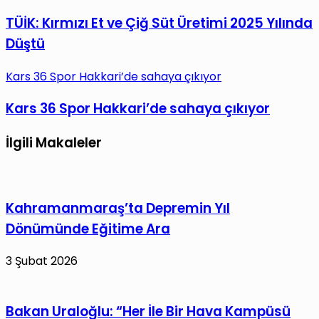
TÜİK: Kırmızı Et ve Çiğ Süt Üretimi 2025 Yılında
Düştü
Kars 36 Spor Hakkari’de sahaya çıkıyor
Kars 36 Spor Hakkari’de sahaya çıkıyor
İlgili Makaleler
Kahramanmaraş’ta Depremin Yıl
Dönümünde Eğitime Ara
3 Şubat 2026
Bakan Uraloğlu: “Her İle Bir Hava Kampüsü