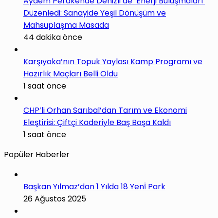
Aydem Perakende Denizli’de ‘Enerji Buluşmaları’
Düzenledi: Sanayide Yeşil Dönüşüm ve
Mahsuplaşma Masada
44 dakika önce
Karşıyaka’nın Topuk Yaylası Kamp Programı ve
Hazırlık Maçları Belli Oldu
1 saat önce
CHP’li Orhan Sarıbal’dan Tarım ve Ekonomi
Eleştirisi: Çiftçi Kaderiyle Baş Başa Kaldı
1 saat önce
Popüler Haberler
Başkan Yılmaz’dan 1 Yılda 18 Yeni̇ Park
26 Ağustos 2025