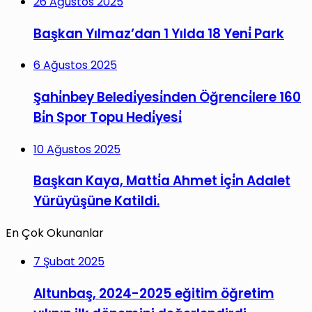
26 Ağustos 2025
Başkan Yılmaz’dan 1 Yılda 18 Yeni̇ Park
6 Ağustos 2025
Şahi̇nbey Beledi̇yesi̇nden Öğrenci̇lere 160
Bi̇n Spor Topu Hedi̇yesi̇
10 Ağustos 2025
Başkan Kaya, Matti̇a Ahmet İçi̇n Adalet
Yürüyüşüne Katildi.
En Çok Okunanlar
7 Şubat 2025
Altunbaş, 2024-2025 eğitim öğretim