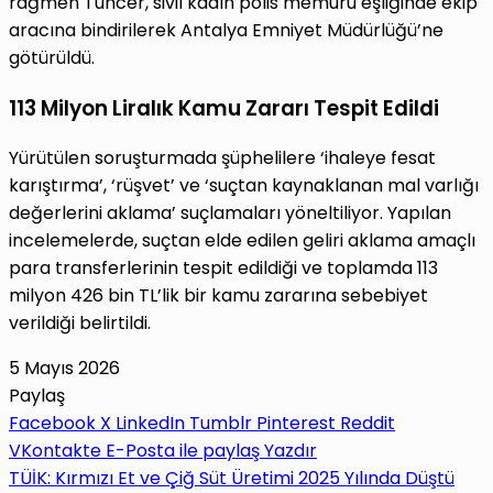
rağmen Tuncer, sivil kadın polis memuru eşliğinde ekip
aracına bindirilerek Antalya Emniyet Müdürlüğü’ne
götürüldü.
113 Milyon Liralık Kamu Zararı Tespit Edildi
Yürütülen soruşturmada şüphelilere ‘ihaleye fesat
karıştırma’, ‘rüşvet’ ve ‘suçtan kaynaklanan mal varlığı
değerlerini aklama’ suçlamaları yöneltiliyor. Yapılan
incelemelerde, suçtan elde edilen geliri aklama amaçlı
para transferlerinin tespit edildiği ve toplamda 113
milyon 426 bin TL’lik bir kamu zararına sebebiyet
verildiği belirtildi.
5 Mayıs 2026
Paylaş
Facebook
X
LinkedIn
Tumblr
Pinterest
Reddit
VKontakte
E-Posta ile paylaş
Yazdır
TÜİK: Kırmızı Et ve Çiğ Süt Üretimi 2025 Yılında Düştü