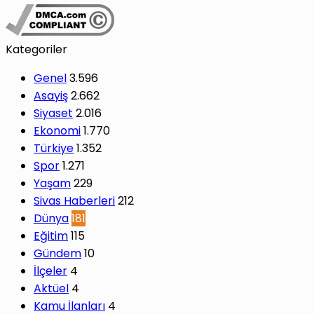
Kategoriler
Genel
3.596
Asayiş
2.662
Siyaset
2.016
Ekonomi
1.770
Türkiye
1.352
Spor
1.271
Yaşam
229
Sivas Haberleri
212
Dünya
181
Eğitim
115
Gündem
10
İlçeler
4
Aktüel
4
Kamu İlanları
4