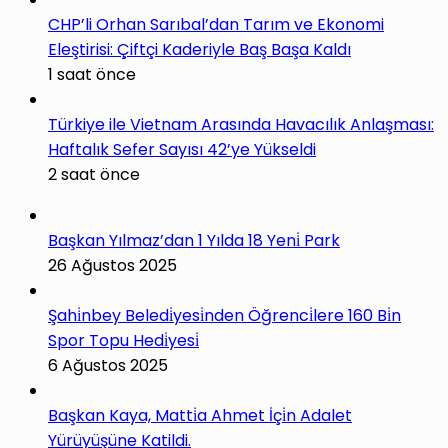
CHP’li Orhan Sarıbal’dan Tarım ve Ekonomi
Eleştirisi: Çiftçi Kaderiyle Baş Başa Kaldı
1 saat önce
Türkiye ile Vietnam Arasında Havacılık Anlaşması:
Haftalık Sefer Sayısı 42’ye Yükseldi
2 saat önce
Başkan Yılmaz’dan 1 Yılda 18 Yeni̇ Park
26 Ağustos 2025
Şahi̇nbey Beledi̇yesi̇nden Öğrenci̇lere 160 Bi̇n
Spor Topu Hedi̇yesi̇
6 Ağustos 2025
Başkan Kaya, Matti̇a Ahmet İçi̇n Adalet
Yürüyüşüne Katildi.