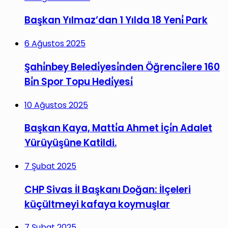
Başkan Yılmaz’dan 1 Yılda 18 Yeni̇ Park
6 Ağustos 2025
Şahi̇nbey Beledi̇yesi̇nden Öğrenci̇lere 160
Bi̇n Spor Topu Hedi̇yesi̇
10 Ağustos 2025
Başkan Kaya, Matti̇a Ahmet İçi̇n Adalet
Yürüyüşüne Katildi.
7 Şubat 2025
CHP Sivas İl Başkanı Doğan: İlçeleri
küçültmeyi kafaya koymuşlar
7 Şubat 2025