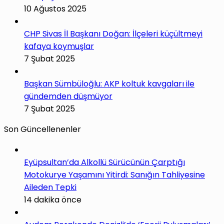
10 Ağustos 2025
CHP Sivas İl Başkanı Doğan: İlçeleri küçültmeyi
kafaya koymuşlar
7 Şubat 2025
Başkan Sümbüloğlu: AKP koltuk kavgaları ile
gündemden düşmüyor
7 Şubat 2025
Son Güncellenenler
Eyüpsultan’da Alkollü Sürücünün Çarptığı
Motokurye Yaşamını Yitirdi: Sanığın Tahliyesine
Aileden Tepki
14 dakika önce