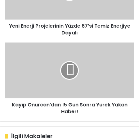
Enerjiye
Dayalı
Yeni Enerji Projelerinin Yüzde 67’si Temiz Enerjiye
Dayalı
Kayıp
Onurcan’dan
15
Gün
Sonra
Yürek
Yakan
Haber!
Kayıp Onurcan’dan 15 Gün Sonra Yürek Yakan
Haber!
İlgili Makaleler