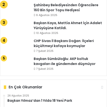
Şahi̇nbey Beledi̇yesi̇nden Öğrenci̇lere
160 Bi̇n Spor Topu Hedi̇yesi̇
6 Ağustos 2025
Başkan Kaya, Matti̇a Ahmet İçi̇n Adalet
Yürüyüşüne Katildi.
10 Ağustos 2025
CHP Sivas İl Başkanı Doğan: İlçeleri
küçültmeyi kafaya koymuşlar
7 Şubat 2025
Başkan Sümbüloğlu: AKP koltuk
kavgaları ile gündemden düşmüyor
7 Şubat 2025
En Çok Okunanlar
26 Ağustos 2025
Başkan Yılmaz’dan 1 Yılda 18 Yeni̇ Park