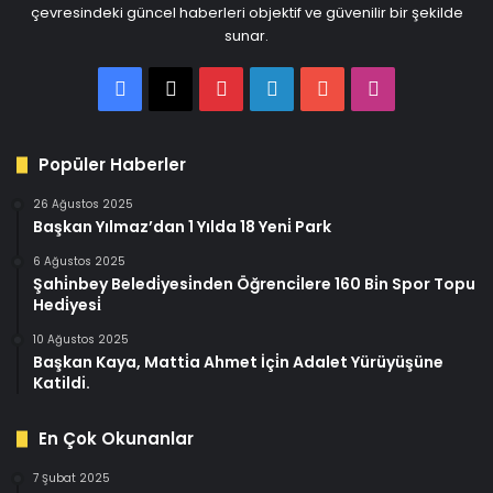
çevresindeki güncel haberleri objektif ve güvenilir bir şekilde
sunar.
Facebook
X
Pinterest
LinkedIn
YouTube
Instagram
Popüler Haberler
26 Ağustos 2025
Başkan Yılmaz’dan 1 Yılda 18 Yeni̇ Park
6 Ağustos 2025
Şahi̇nbey Beledi̇yesi̇nden Öğrenci̇lere 160 Bi̇n Spor Topu
Hedi̇yesi̇
10 Ağustos 2025
Başkan Kaya, Matti̇a Ahmet İçi̇n Adalet Yürüyüşüne
Katildi.
En Çok Okunanlar
7 Şubat 2025