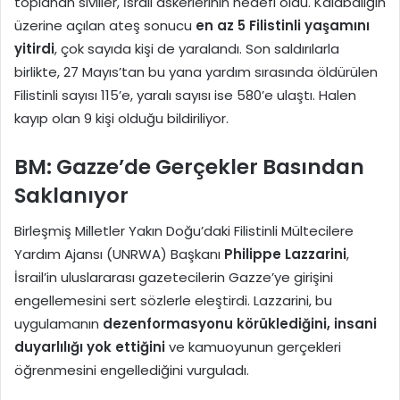
toplanan siviller, İsrail askerlerinin hedefi oldu. Kalabalığın
üzerine açılan ateş sonucu
en az 5 Filistinli yaşamını
yitirdi
, çok sayıda kişi de yaralandı. Son saldırılarla
birlikte, 27 Mayıs’tan bu yana yardım sırasında öldürülen
Filistinli sayısı 115’e, yaralı sayısı ise 580’e ulaştı. Halen
kayıp olan 9 kişi olduğu bildiriliyor.
BM: Gazze’de Gerçekler Basından
Saklanıyor
Birleşmiş Milletler Yakın Doğu’daki Filistinli Mültecilere
Yardım Ajansı (UNRWA) Başkanı
Philippe Lazzarini
,
İsrail’in uluslararası gazetecilerin Gazze’ye girişini
engellemesini sert sözlerle eleştirdi. Lazzarini, bu
uygulamanın
dezenformasyonu körüklediğini, insani
duyarlılığı yok ettiğini
ve kamuoyunun gerçekleri
öğrenmesini engellediğini vurguladı.