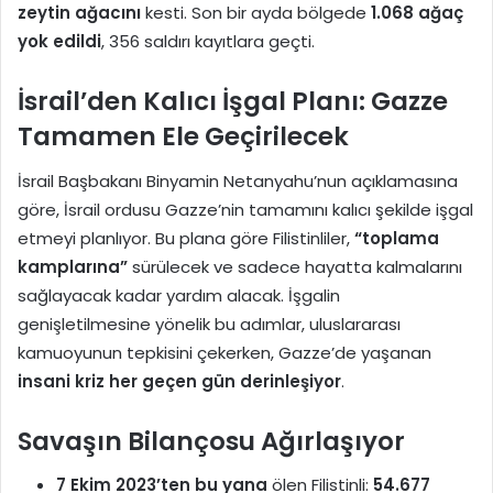
zeytin ağacını
kesti. Son bir ayda bölgede
1.068 ağaç
yok edildi
, 356 saldırı kayıtlara geçti.
İsrail’den Kalıcı İşgal Planı: Gazze
Tamamen Ele Geçirilecek
İsrail Başbakanı Binyamin Netanyahu’nun açıklamasına
göre, İsrail ordusu Gazze’nin tamamını kalıcı şekilde işgal
etmeyi planlıyor. Bu plana göre Filistinliler,
“toplama
kamplarına”
sürülecek ve sadece hayatta kalmalarını
sağlayacak kadar yardım alacak. İşgalin
genişletilmesine yönelik bu adımlar, uluslararası
kamuoyunun tepkisini çekerken, Gazze’de yaşanan
insani kriz her geçen gün derinleşiyor
.
Savaşın Bilançosu Ağırlaşıyor
7 Ekim 2023’ten bu yana
ölen Filistinli:
54.677