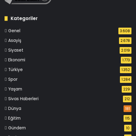
Kategoriler
Genel
3.608
Asayiş
2.678
Siyaset
2.019
Ekonomi
1.773
Türkiye
1.352
Spor
1.284
Yaşam
229
Sivas Haberleri
212
Dünya
181
Eğitim
115
Gündem
10