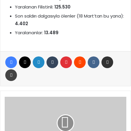
Yaralanan Filistinli:
125.530
Son saldırı dalgasıyla ölenler (18 Mart’tan bu yana):
4.402
Yaralananlar:
13.489
Facebook
X
LinkedIn
Tumblr
Pinterest
Reddit
VKontakte
E-Posta ile paylaş
Yazdır
Yeni
Enerji
Projelerinin
Yüzde
67’si
Temiz