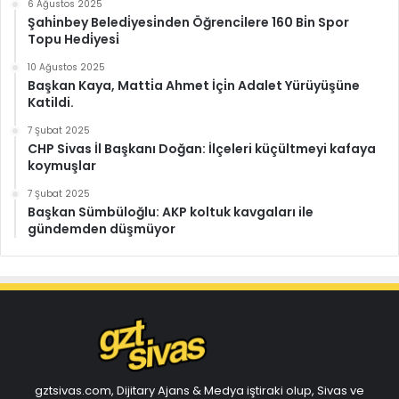
6 Ağustos 2025
Şahi̇nbey Beledi̇yesi̇nden Öğrenci̇lere 160 Bi̇n Spor
Topu Hedi̇yesi̇
10 Ağustos 2025
Başkan Kaya, Matti̇a Ahmet İçi̇n Adalet Yürüyüşüne
Katildi.
7 Şubat 2025
CHP Sivas İl Başkanı Doğan: İlçeleri küçültmeyi kafaya
koymuşlar
7 Şubat 2025
Başkan Sümbüloğlu: AKP koltuk kavgaları ile
gündemden düşmüyor
gztsivas.com, Dijitary Ajans & Medya iştiraki olup, Sivas ve