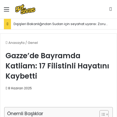
Menü
Ar
Dışişleri Bakanlığından Sudan için seyahat uyarısı: Zorunlu değilse gitmeyin
Anasayfa
/
Genel
Gazze’de Bayramda
Katliam: 17 Filistinli Hayatını
Kaybetti
8 Haziran 2025
Önemli Başlıklar