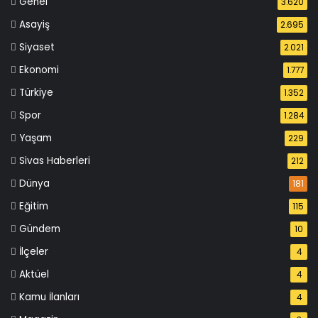
Genel
3.620
Asayiş
2.695
Siyaset
2.021
Ekonomi
1.777
Türkiye
1.352
Spor
1.284
Yaşam
229
Sivas Haberleri
212
Dünya
181
Eğitim
115
Gündem
10
İlçeler
4
Aktüel
4
Kamu İlanları
4