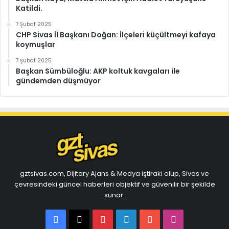
Katildi.
7 Şubat 2025
CHP Sivas İl Başkanı Doğan: İlçeleri küçültmeyi kafaya
koymuşlar
7 Şubat 2025
Başkan Sümbüloğlu: AKP koltuk kavgaları ile
gündemden düşmüyor
gztsivas.com, Dijitary Ajans & Medya iştiraki olup, Sivas ve
çevresindeki güncel haberleri objektif ve güvenilir bir şekilde
sunar.
Facebook
X
Pinterest
LinkedIn
YouTube
Instagram