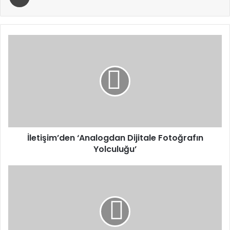
İletişim’den
‘Analogdan
Dijitale
Fotoğrafın
Yolculuğu’
İletişim’den ‘Analogdan Dijitale Fotoğrafın
Yolculuğu’
Tarımda
Hedef,
Dijital
Uygulamalarla
İleri
Teknolojileri