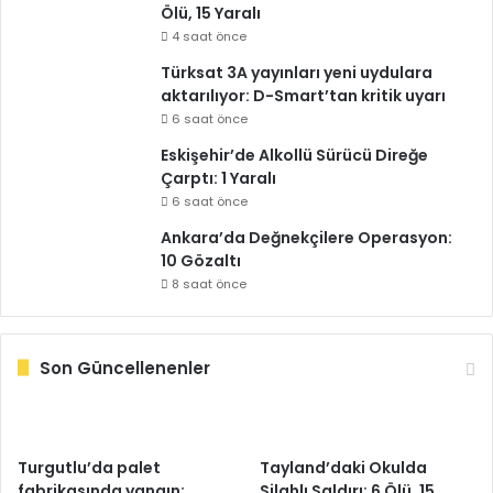
Ölü, 15 Yaralı
4 saat önce
Türksat 3A yayınları yeni uydulara
aktarılıyor: D-Smart’tan kritik uyarı
6 saat önce
Eskişehir’de Alkollü Sürücü Direğe
Çarptı: 1 Yaralı
6 saat önce
Ankara’da Değnekçilere Operasyon:
10 Gözaltı
8 saat önce
Son Güncellenenler
Turgutlu’da palet
Tayland’daki Okulda
fabrikasında yangın:
Silahlı Saldırı: 6 Ölü, 15