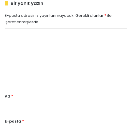
Bir yanıt yazın
E-posta adresiniz yayınlanmayacak.
Gerekli alanlar
*
ile
işaretlenmişlerdir
Y
o
r
u
m
*
Ad
*
E-posta
*