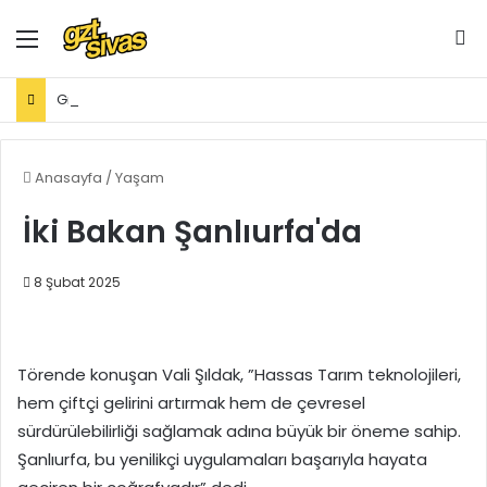
Menü
Ar
Gıda işletmelerine karekod zorunluluğu geldi
Anasayfa
/
Yaşam
İki Bakan Şanlıurfa'da
8 Şubat 2025
Törende konuşan Vali Şıldak, ”Hassas Tarım teknolojileri,
hem çiftçi gelirini artırmak hem de çevresel
sürdürülebilirliği sağlamak adına büyük bir öneme sahip.
Şanlıurfa, bu yenilikçi uygulamaları başarıyla hayata