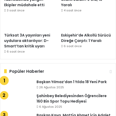
Ekipler müdahale etti
Yaralı
3 saat önce
4 saat önce
Türksat 3A yayınları yeni
Eskişehir’de Alkollü Sürücü
uydulara aktarılıyor: D-
Direğe Çarptı: 1 Yaralı
Smart’tan kritik uyarı
6 saat önce
6 saat önce
Popüler Haberler
Başkan Yılmaz’dan 1 Yılda 18 Yeni̇ Park
26 Ağustos 2025
Şahi̇nbey Beledi̇yesi̇nden Öğrenci̇lere
160 Bi̇n Spor Topu Hedi̇yesi̇
6 Ağustos 2025
Başkan Kaya, Matti̇a Ahmet İçi̇n Adalet