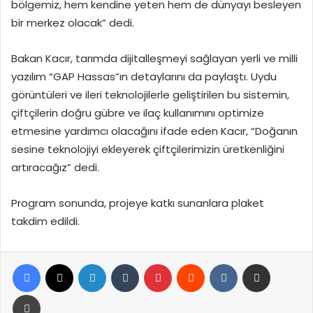
bölgemiz, hem kendine yeten hem de dünyayı besleyen
bir merkez olacak” dedi.
Bakan Kacır, tarımda dijitalleşmeyi sağlayan yerli ve milli
yazılım “GAP Hassas”ın detaylarını da paylaştı. Uydu
görüntüleri ve ileri teknolojilerle geliştirilen bu sistemin,
çiftçilerin doğru gübre ve ilaç kullanımını optimize
etmesine yardımcı olacağını ifade eden Kacır, “Doğanın
sesine teknolojiyi ekleyerek çiftçilerimizin üretkenliğini
artıracağız” dedi.
Program sonunda, projeye katkı sunanlara plaket
takdim edildi.
Facebook
X
LinkedIn
Tumblr
Pinterest
Reddit
VKontakte
E-Posta ile paylaş
Yazdır