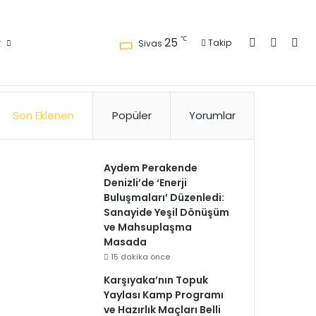
Kayıt Ol
Kenar 
Ara
℃
25
r
Takip
Sivas
Künye
Gizlilik Politikası
Kullanım Politikası
Reklam
İletişim
Son Eklenen
Popüler
Yorumlar
Aydem Perakende
Denizli’de ‘Enerji
Buluşmaları’ Düzenledi:
Sanayide Yeşil Dönüşüm
ve Mahsuplaşma
Masada
15 dakika önce
Karşıyaka’nın Topuk
Yaylası Kamp Programı
ve Hazırlık Maçları Belli