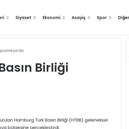
eri
Siyaset
Ekonomi
Asayiş
Spor
Diğe
runlu değilse gitmeyin
Hakkımızda
 Kapadokya’da
sın Birliği
 kurulan Hamburg Türk Basın Birliği (HTBB) geleneksel
okya bölgesine gerçekleştirdi.