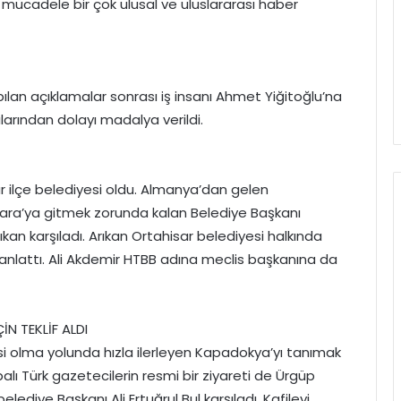
m mücadele bir çok ulusal ve uluslararası haber
pılan açıklamalar sonrası iş insanı Ahmet Yiğitoğlu’na
larından dolayı madalya verildi.
sar ilçe belediyesi oldu. Almanya’dan gelen
kara’ya gitmek zorunda kalan Belediye Başkanı
kan karşıladı. Arıkan Ortahisar belediyesi halkında
rı anlattı. Ali Akdemir HTBB adına meclis başkanına da
İN TEKLİF ALDI
si olma yolunda hızla ilerleyen Kapadokya’yı tanımak
ı Türk gazetecilerin resmi bir ziyareti de Ürgüp
lediye Başkanı Ali Ertuğrul Bul karşıladı. Kafileyi