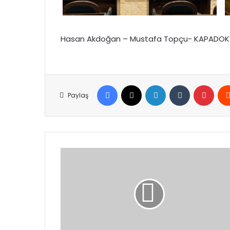
Hasan Akdoğan – Mustafa Topçu-
KAPADO
Facebook
X
LinkedIn
Tumblr
Pinte
Paylaş
Davraz
Kayak
Merkezi
istenilen
kar
seviyesine
ulaştı