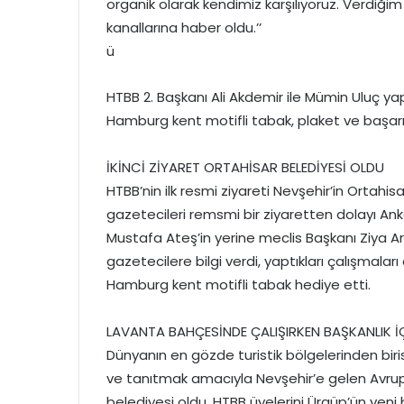
organik olarak kendimiz karşılıyoruz. Verdiği
kanallarına haber oldu.’’
ü
HTBB 2. Başkanı Ali Akdemir ile Mümin Uluç ya
Hamburg kent motifli tabak, plaket ve başarı
İKİNCİ ZİYARET ORTAHİSAR BELEDİYESİ OLDU
HTBB’nin ilk resmi ziyareti Nevşehir’in Ortahi
gazetecileri remsmi bir ziyaretten dolayı An
Mustafa Ateş’in yerine meclis Başkanı Ziya Arı
gazetecilere bilgi verdi, yaptıkları çalışmala
Hamburg kent motifli tabak hediye etti.
LAVANTA BAHÇESİNDE ÇALIŞIRKEN BAŞKANLIK İÇ
Dünyanın en gözde turistik bölgelerinden biri
ve tanıtmak amacıyla Nevşehir’e gelen Avrupal
belediyesi oldu. HTBB üyelerini Ürgüp’ün yeni be