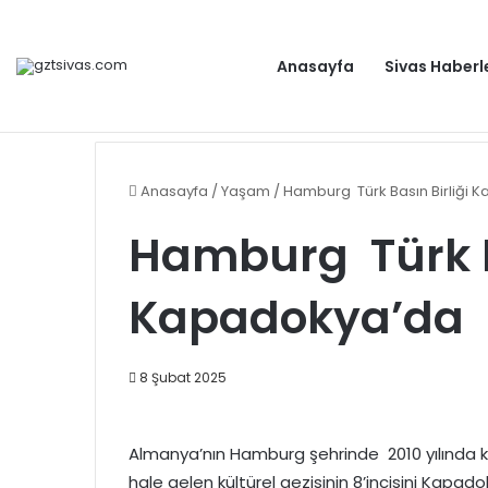
Anasayfa
Sivas Haberl
Dışişleri Bakanlığından Sudan için seyahat uyarısı: Zo
Gündem
Anasayfa
/
Yaşam
/
Hamburg Türk Basın Birliği
Hamburg Türk Ba
Kapadokya’da
8 Şubat 2025
Almanya’nın Hamburg şehrinde
2010 yılında
hale gelen kültürel gezisinin 8’incisini Kapad