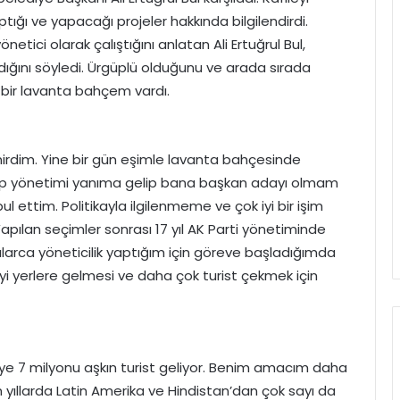
tığı ve yapacağı projeler hakkında bilgilendirdi.
netici olarak çalıştığını anlatan Ali Ertuğrul Bul,
adığını söyledi. Ürgüplü olduğunu ve arada sırada
e bir lavanta bahçem vardı.
nirdim. Yine bir gün eşimle lavanta bahçesinde
rgüp yönetimi yanıma gelip bana başkan adayı olmam
bul ettim. Politikayla ilgilenmeme ve çok iyi bir işim
pılan seçimler sonrası 17 yıl AK Parti yönetiminde
ılarca yöneticilik yaptığım için göreve başladığımda
yi yerlere gelmesi ve daha çok turist çekmek için
eye 7 milyonu aşkın turist geliyor. Benim amacım daha
n yıllarda Latin Amerika ve Hindistan’dan çok sayı da