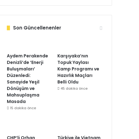
Son Güncellenenler
Aydem Perakende
Karşıyaka’nın
Denizli’de ‘Enerji
Topuk Yaylası
Buluşmaları’
Kamp Programı ve
Düzenledi:
Hazırlık Maçları
Sanayide Yeşil
Belli Oldu
Dönüşüm ve
45 dakika önce
Mahsuplaşma
Masada
15 dakika önce
CHP’li Orhan
Türkiye ile Vietnam