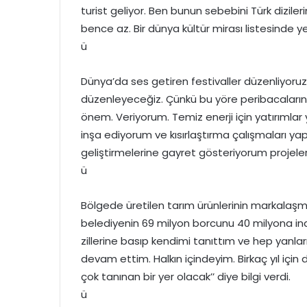
turist geliyor. Ben bunun sebebini Türk dizile
bence az. Bir dünya kültür mirası listesinde 
ü
Dünya’da ses getiren festivaller düzenliyoruz
düzenleyeceğiz. Çünkü bu yöre peribacalarını
önem. Veriyorum. Temiz enerji için yatırımlar
inşa ediyorum ve kısırlaştırma çalışmaları yap
geliştirmelerine gayret gösteriyorum projele
ü
Bölgede üretilen tarım ürünlerinin markalaş
belediyenin 69 milyon borcunu 40 milyona ind
zillerine basıp kendimi tanıttım ve hep yan
devam ettim. Halkın içindeyim. Birkaç yıl iç
çok tanınan bir yer olacak’’ diye bilgi verdi.
ü