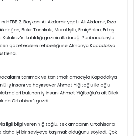
ını HTBB 2. Başkanı Ali Akdemir yaptı. Ali Akdemir, Rıza
oğan, Bekir Tanrıkulu, Meral Işıltı, EmiçYolcu, Ertaş
Kulaksız’ın katıldığı gezinin ilk durağı Peribacalarıyla
gelen gazetecilere rehberliği ise Almanya Kapadokya
üstlendi.
eribacalarını tanımak ve tanıtmak amacıyla Kapadokya
nlü iş insanı ve hayırsever Ahmet Yiğitoğlu ile oğlu
işletmeleri bulunan iş insanı Ahmet Yiğitoğlu’a ait Dilek
ak da Ortahisar’ı gezdi.
ilgli bilgi veren Yiğitoğlu, tek amacının Ortahisar’a
e daha iyi bir seviyeye taşımak olduğunu söyledi. Çok