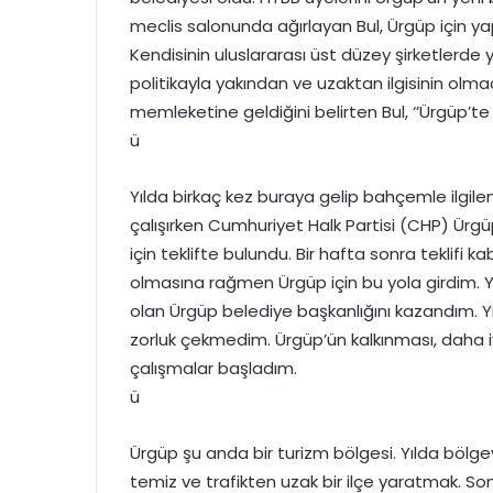
meclis salonunda ağırlayan Bul, Ürgüp için yap
Kendisinin uluslararası üst düzey şirketlerde yö
politikayla yakından ve uzaktan ilgisinin olm
memleketine geldiğini belirten Bul, ‘’Ürgüp’t
ü
Yılda birkaç kez buraya gelip bahçemle ilgile
çalışırken Cumhuriyet Halk Partisi (CHP) Ü
için teklifte bulundu. Bir hafta sonra teklifi ka
olmasına rağmen Ürgüp için bu yola girdim. Ya
olan Ürgüp belediye başkanlığını kazandım. Y
zorluk çekmedim. Ürgüp’ün kalkınması, daha i
çalışmalar başladım.
ü
Ürgüp şu anda bir turizm bölgesi. Yılda bölg
temiz ve trafikten uzak bir ilçe yaratmak. So