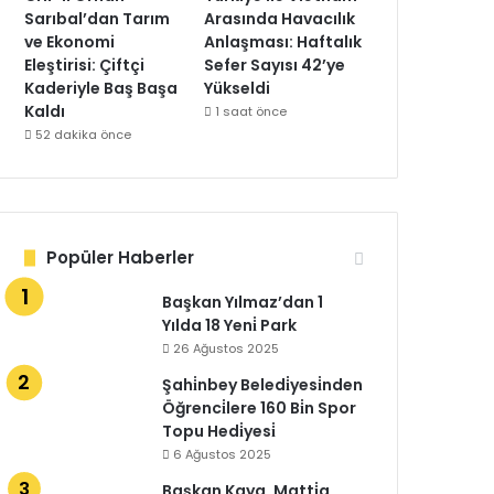
Sarıbal’dan Tarım
Arasında Havacılık
ve Ekonomi
Anlaşması: Haftalık
Eleştirisi: Çiftçi
Sefer Sayısı 42’ye
Kaderiyle Baş Başa
Yükseldi
Kaldı
1 saat önce
52 dakika önce
Popüler Haberler
Başkan Yılmaz’dan 1
Yılda 18 Yeni̇ Park
26 Ağustos 2025
Şahi̇nbey Beledi̇yesi̇nden
Öğrenci̇lere 160 Bi̇n Spor
Topu Hedi̇yesi̇
6 Ağustos 2025
Başkan Kaya, Matti̇a