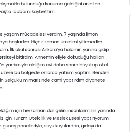
ok çalışmakla bulunduğu konuma geldiğini anlatan
ük yaşta babamı kaybettim.
le yaşam mücadelesi verdim. 7 yaşında limon
ya başladım. Hiçbir zaman ümidimi yitirmedim.
ım. İlk okul sonrası Ankara’ya halamın yanına gidip
iteyi bitirdim. Annemin eliyle dokuduğu halıları
ah’ın yardımıyla aldığım evi daha sonra büyütüp otel
k üzere bu bölgede onlarca yatırım yaptım. Benden
 Selçuklu mimarisinde cami yaptırdım diyanete
m.
ldiğim için herzaman dar gelirli insanlarımızın yanında
için Turizm Otelcilik ve Meslek Lisesi yaptırıyorum.
 güneş panelleriyle, suyu kuyulardan, gıdayı da