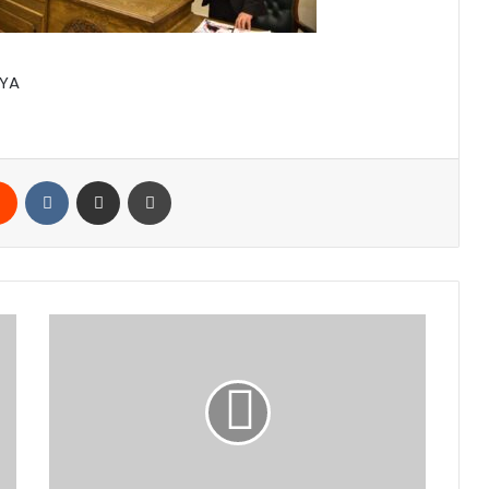
KYA
rest
Reddit
VKontakte
E-Posta ile paylaş
Yazdır
MHP'den
Genel
Başkan
Devlet
Bahçeli'nin
sağlığı
hakkında
açıklama