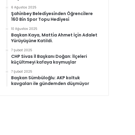
6 Ağustos 2025
Şahi̇nbey Beledi̇yesi̇nden Öğrenci̇lere
160 Bi̇n Spor Topu Hedi̇yesi̇
10 Ağustos 2025
Başkan Kaya, Matti̇a Ahmet İçi̇n Adalet
Yürüyüşüne Katildi.
7 Şubat 2025
CHP Sivas İl Başkanı Doğan: İlçeleri
küçültmeyi kafaya koymuşlar
7 Şubat 2025
Başkan Sümbüloğlu: AKP koltuk
kavgaları ile gündemden düşmüyor