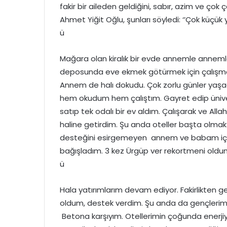
fakir bir aileden geldiğini, sabır, azim ve ç
Ahmet Yiğit Oğlu, şunları söyledi: ‘’Çok küç
ü
Mağara olan kiralık bir evde annemle annem
deposunda eve ekmek götürmek için çalışma
Annem de halı dokudu. Çok zorlu günler yaşad
hem okudum hem çalıştım. Gayret edip ünivers
satıp tek odalı bir ev aldım. Çalışarak ve All
haline getirdim. Şu anda oteller başta olma
desteğini esirgemeyen annem ve babam için
bağışladım. 3 kez Ürgüp ver rekortmeni oldu
ü
Hala yatırımlarım devam ediyor. Fakirlikten ge
oldum, destek verdim. Şu anda da gençlerimiz 
Betona karşıyım. Otellerimin çoğunda enerjiyi