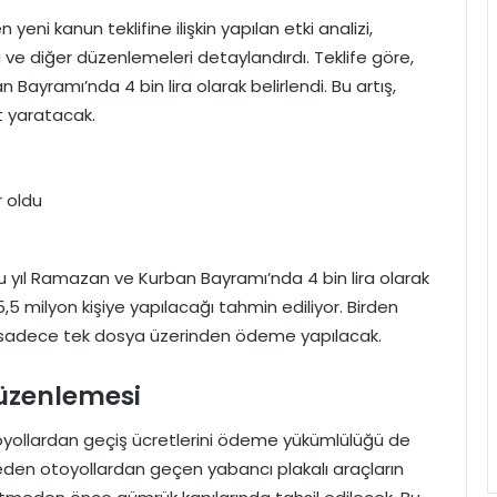
i kanun teklifine ilişkin yapılan etki analizi,
ı ve diğer düzenlemeleri detaylandırdı. Teklife göre,
ayramı’nda 4 bin lira olarak belirlendi. Bu artış,
et yaratacak.
r oldu
u yıl Ramazan ve Kurban Bayramı’nda 4 bin lira olarak
15,5 milyon kişiye yapılacağı tahmin ediliyor. Birden
ise sadece tek dosya üzerinden ödeme yapılacak.
düzenlemesi
otoyollardan geçiş ücretlerini ödeme yükümlülüğü de
meden otoyollardan geçen yabancı plakalı araçların