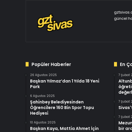
gztsivas.
güncel ha
Popüler Haberler
En Ç
26 Ağustos 2025
7 Şubat
Başkan Yılmaz’dan 1 Yılda 18 Yeni̇
Altun
Park
öğreti
değerl
6 Ağustos 2025
Şahi̇nbey Beledi̇yesi̇nden
7 Şubat
Öğrenci̇lere 160 Bi̇n Spor Topu
Sivas'
Hedi̇yesi̇
7 Şubat
Mezun
10 Ağustos 2025
Başkan Kaya, Matti̇a Ahmet İçi̇n
bir ar