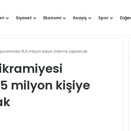
eri
Siyaset
Ekonomi
Asayiş
Spor
Diğe
runlu değilse gitmeyin
Hakkımızda
apsamında 15,5 milyon kişiye ödeme yapılacak
ikramiyesi
 milyon kişiye
ak