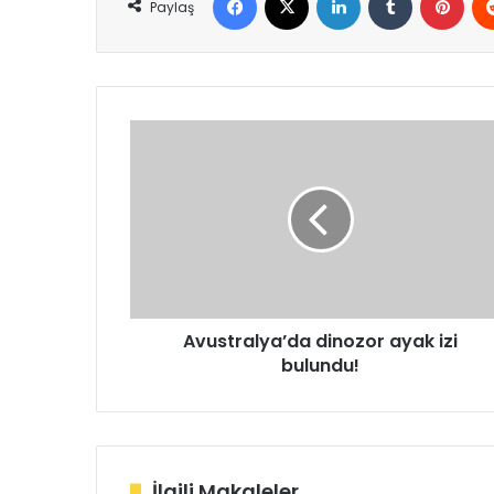
Paylaş
Avustralya’da
dinozor
ayak
izi
bulundu!
Avustralya’da dinozor ayak izi
bulundu!
İlgili Makaleler