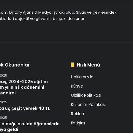
com, Dijitary Ajans & Medya iştiraki olup, Sivas ve çevresindeki
berleri objektif ve güvenilir bir şekilde sunar.
ok Okunanlar
Hızlı Menü
 2025
Hakkımızda
baş, 2024-2025 eğitim
Künye
m yılının ilk dönemini
endirdi
Gizlilik Politikası
 2025
Kullanım Politikası
ta üç çeşit yemek 40 TL
Reklam
 2025
İletişim
 olduğu okulda öğrencilerle
aya geldi