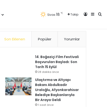
Kayıt Ol
Kenar 
Ara
℃
18
r
Takip
Sivas
Künye
Gizlilik Politikası
Kullanım Politikası
Reklam
İletişim
Son Eklenen
Popüler
Yorumlar
14. Boğaziçi Film Festivali
Başvuruları Başladı: Son
Tarih 15 Eylül
28 dakika önce
Ulaştırma ve Altyapı
Bakanı Abdulkadir
Uraloğlu, Afyonkarahisar
Belediye Başkanlarıyla
Bir Araya Geldi
1 saat önce