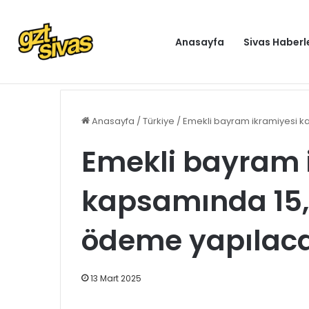
Anasayfa
Sivas Haberl
Dışişleri Bakanlığından Sudan için seyahat uyarısı: Zo
Gündem
Anasayfa
/
Türkiye
/
Emekli bayram ikramiyesi k
Emekli bayram 
kapsamında 15,5
ödeme yapılac
13 Mart 2025