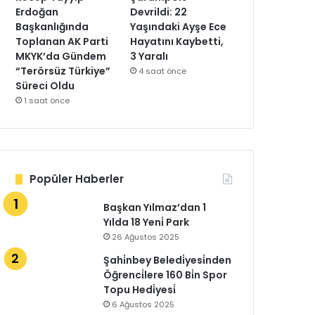
Erdoğan
Devrildi: 22
Başkanlığında
Yaşındaki Ayşe Ece
Toplanan AK Parti
Hayatını Kaybetti,
MKYK’da Gündem
3 Yaralı
“Terörsüz Türkiye”
4 saat önce
Süreci Oldu
1 saat önce
Popüler Haberler
Başkan Yılmaz’dan 1
Yılda 18 Yeni̇ Park
26 Ağustos 2025
Şahi̇nbey Beledi̇yesi̇nden
Öğrenci̇lere 160 Bi̇n Spor
Topu Hedi̇yesi̇
6 Ağustos 2025