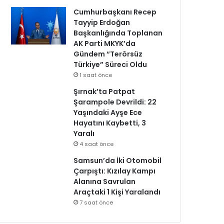
Cumhurbaşkanı Recep
Tayyip Erdoğan
Başkanlığında Toplanan
AK Parti MKYK’da
Gündem “Terörsüz
Türkiye” Süreci Oldu
1 saat önce
Şırnak’ta Patpat
Şarampole Devrildi: 22
Yaşındaki Ayşe Ece
Hayatını Kaybetti, 3
Yaralı
4 saat önce
Samsun’da İki Otomobil
Çarpıştı: Kızılay Kampı
Alanına Savrulan
Araçtaki 1 Kişi Yaralandı
7 saat önce