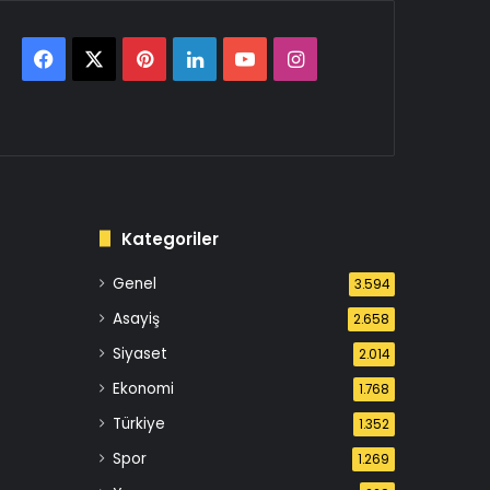
Facebook
X
Pinterest
LinkedIn
YouTube
Instagram
Kategoriler
Genel
3.594
Asayiş
2.658
Siyaset
2.014
Ekonomi
1.768
Türkiye
1.352
Spor
1.269