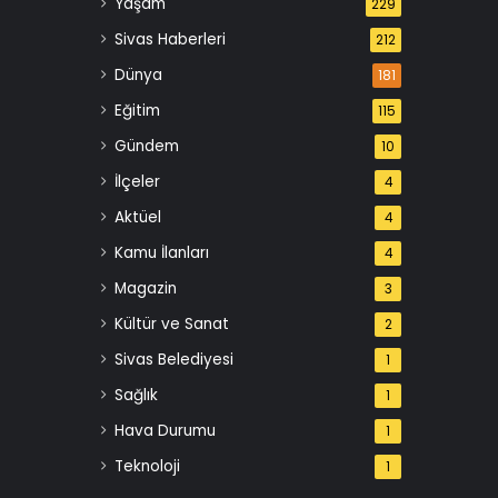
Yaşam
229
Sivas Haberleri
212
Dünya
181
Eğitim
115
Gündem
10
İlçeler
4
Aktüel
4
Kamu İlanları
4
Magazin
3
Kültür ve Sanat
2
Sivas Belediyesi
1
Sağlık
1
Hava Durumu
1
Teknoloji
1