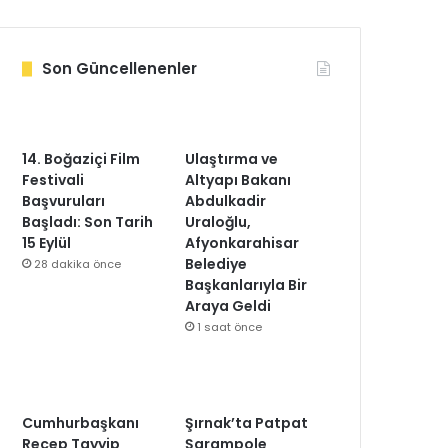
Son Güncellenenler
14. Boğaziçi Film
Ulaştırma ve
Festivali
Altyapı Bakanı
Başvuruları
Abdulkadir
Başladı: Son Tarih
Uraloğlu,
15 Eylül
Afyonkarahisar
Belediye
28 dakika önce
Başkanlarıyla Bir
Araya Geldi
1 saat önce
Cumhurbaşkanı
Şırnak’ta Patpat
Recep Tayyip
Şarampole