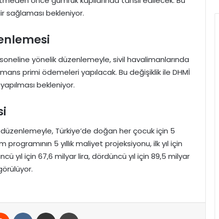
k etmeden önce gümrük kapılarında tahsil edilecek. Bu
lir sağlaması bekleniyor.
enlemesi
oneline yönelik düzenlemeyle, sivil havalimanlarında
mans primi ödemeleri yapılacak. Bu değişiklik ile DHMİ
 yapılması bekleniyor.
i
n düzenlemeyle, Türkiye’de doğan her çocuk için 5
rogramının 5 yıllık maliyet projeksiyonu, ilk yıl için
üçüncü yıl için 67,6 milyar lira, dördüncü yıl için 89,5 milyar
ngörülüyor.
erest
Reddit
VKontakte
E-Posta ile paylaş
Yazdır