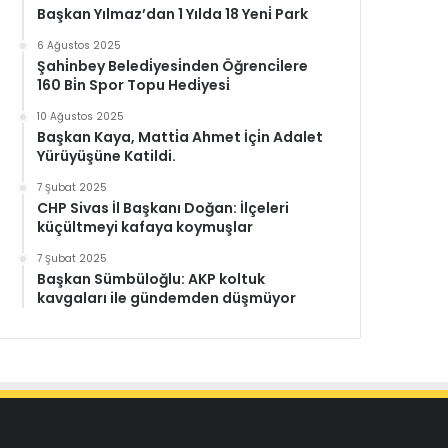
Başkan Yılmaz’dan 1 Yılda 18 Yeni̇ Park
6 Ağustos 2025
Şahi̇nbey Beledi̇yesi̇nden Öğrenci̇lere
160 Bi̇n Spor Topu Hedi̇yesi̇
10 Ağustos 2025
Başkan Kaya, Matti̇a Ahmet İçi̇n Adalet
Yürüyüşüne Katildi.
7 Şubat 2025
CHP Sivas İl Başkanı Doğan: İlçeleri
küçültmeyi kafaya koymuşlar
7 Şubat 2025
Başkan Sümbüloğlu: AKP koltuk
kavgaları ile gündemden düşmüyor