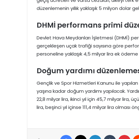
geçiş ücretleri ve varsa cezaları, ülkeyi ter
düzenlemenin yıllık yaklaşık 5 milyon dolar ge
DHMİ performans primi düz
Devlet Hava Meydanları İşletmesi (DHMİ) pers
gerçekleşen uçak trafiği sayısına göre perfor
personeline yaklaşık 4,5 milyar lira ek ödeme
Doğum yardımı düzenlemes
Gençlik ve Spor Hizmetleri Kanunu ile yapıla
yaşına kadar doğum yardımı yapılacak. Yardım p
22,8 milyar lira, ikinci yıl için 45,7 milyar lira, 
lira, beşinci yıl içinse 111,4 milyar lira olması ö
Facebook
X
LinkedIn
Tumblr
Pint