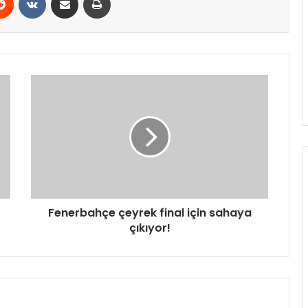
Fenerbahçe
çeyrek
final
için
sahaya
çıkıyor!
Fenerbahçe çeyrek final için sahaya
çıkıyor!