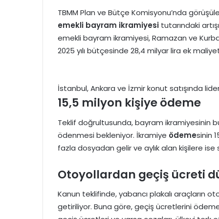
TBMM Plan ve Bütçe Komisyonu’nda görüşülen yen
emekli
bayram ikramiyesi
tutarındaki artış
emekli bayram ikramiyesi, Ramazan ve Kurban B
2025 yılı bütçesinde 28,4 milyar lira ek maliy
İstanbul, Ankara ve İzmir konut satışında lide
15,5 milyon kişiye ödeme
Teklif doğrultusunda, bayram ikramiyesinin b
ödenmesi bekleniyor. İkramiye
ödeme
sinin 
fazla dosyadan gelir ve aylık alan kişilere 
Otoyollardan geçiş ücreti 
Kanun teklifinde, yabancı plakalı araçların 
getiriliyor. Buna göre, geçiş ücretlerini öde