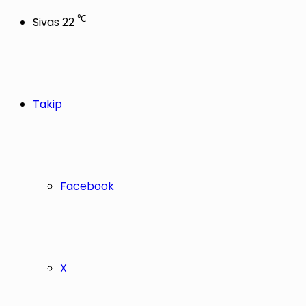
℃
Sivas
22
Takip
Facebook
X