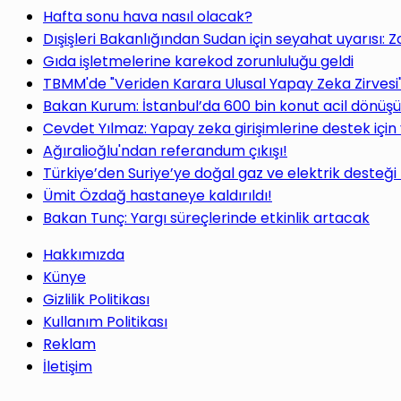
Hafta sonu hava nasıl olacak?
Dışişleri Bakanlığından Sudan için seyahat uyarısı: 
Gıda işletmelerine karekod zorunluluğu geldi
TBMM'de "Veriden Karara Ulusal Yapay Zeka Zirvesi
Bakan Kurum: İstanbul’da 600 bin konut acil dönüş
Cevdet Yılmaz: Yapay zeka girişimlerine destek için
Ağıralioğlu'ndan referandum çıkışı!
Türkiye’den Suriye’ye doğal gaz ve elektrik desteği
Ümit Özdağ hastaneye kaldırıldı!
Bakan Tunç: Yargı süreçlerinde etkinlik artacak
Hakkımızda
Künye
Gizlilik Politikası
Kullanım Politikası
Reklam
İletişim