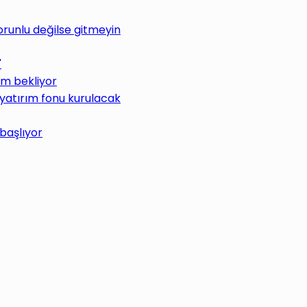
Zorunlu değilse gitmeyin
"
üm bekliyor
 yatırım fonu kurulacak
 başlıyor