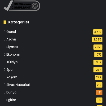
Kategoriler
Genel
3.619
Asayiş
2.695
Siyaset
2.021
Ekonomi
1.777
Türkiye
1.352
Spor
1.284
Yaşam
229
Sivas Haberleri
212
Dünya
181
Eğitim
115