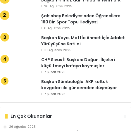
Başkan Yılmaz’dan 1 Yılda 18 Yeni̇ Park
26 Ağustos 2025
Şahi̇nbey Beledi̇yesi̇nden Öğrenci̇lere
160 Bi̇n Spor Topu Hedi̇yesi̇
6 Ağustos 2025
Başkan Kaya, Matti̇a Ahmet İçi̇n Adalet
Yürüyüşüne Katildi.
10 Ağustos 2025
CHP Sivas İl Başkanı Doğan: İlçeleri
küçültmeyi kafaya koymuşlar
7 Şubat 2025
Başkan Sümbüloğlu: AKP koltuk
kavgaları ile gündemden düşmüyor
7 Şubat 2025
En Çok Okunanlar
26 Ağustos 2025