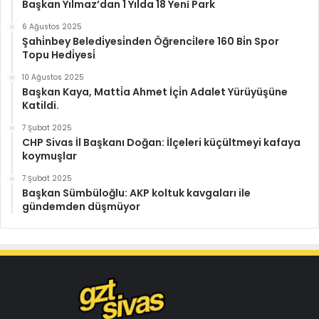
Başkan Yılmaz’dan 1 Yılda 18 Yeni̇ Park
6 Ağustos 2025
Şahi̇nbey Beledi̇yesi̇nden Öğrenci̇lere 160 Bi̇n Spor
Topu Hedi̇yesi̇
10 Ağustos 2025
Başkan Kaya, Matti̇a Ahmet İçi̇n Adalet Yürüyüşüne
Katildi.
7 Şubat 2025
CHP Sivas İl Başkanı Doğan: İlçeleri küçültmeyi kafaya
koymuşlar
7 Şubat 2025
Başkan Sümbüloğlu: AKP koltuk kavgaları ile
gündemden düşmüyor