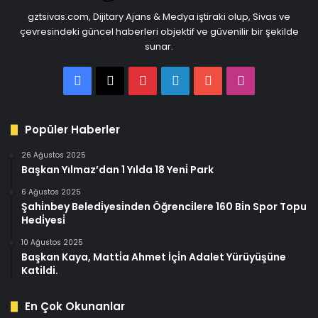
gztsivas.com, Dijitary Ajans & Medya iştiraki olup, Sivas ve
çevresindeki güncel haberleri objektif ve güvenilir bir şekilde
sunar.
Facebook
X
Pinterest
LinkedIn
YouTube
Instagram
Popüler Haberler
26 Ağustos 2025
Başkan Yılmaz’dan 1 Yılda 18 Yeni̇ Park
6 Ağustos 2025
Şahi̇nbey Beledi̇yesi̇nden Öğrenci̇lere 160 Bi̇n Spor Topu
Hedi̇yesi̇
10 Ağustos 2025
Başkan Kaya, Matti̇a Ahmet İçi̇n Adalet Yürüyüşüne
Katildi.
En Çok Okunanlar