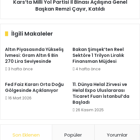
Remzi
Kars’ta Milli Yol Partisi İl Binası Açılışına Genel
Çayır,
Başkan Remzi Çayır, Katıldı
Katıldı
İlgili Makaleler
Altın Piyasasında Yükseliş
Bakan Şimşek’ten Reel
İvmesi: Gram Altın 6 Bin
Sektöre 1 Trilyon Liralık
270 Lira Seviyesinde
Finansman Müjdesi
3 hafta önce
4 hafta önce
Fed Faiz Kararı Orta Doğu
11. Dünya Helal Zirvesi ve
Gölgesinde Açıklanıyor
Helal Expo Uluslararası
Ticaret Fuarı İstanbul’da
16 Mart 2026
Başladı
26 Kasım 2025
Son Eklenen
Popüler
Yorumlar