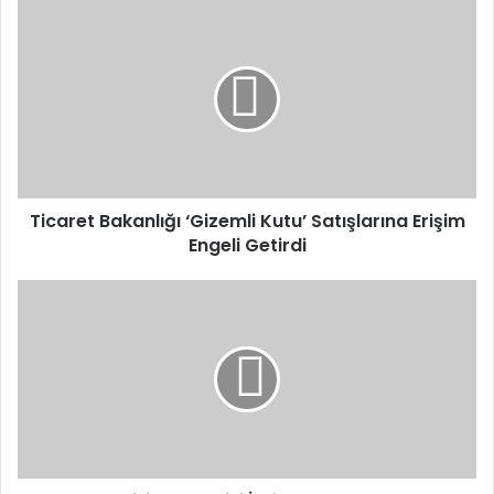
Ticaret
Bakanlığı
‘Gizemli
Kutu’
Satışlarına
Erişim
Engeli
Getirdi
Ticaret Bakanlığı ‘Gizemli Kutu’ Satışlarına Erişim
Engeli Getirdi
Kars’ta
Milli
Yol
Partisi
İl
Binası
Açılışına
Genel
Başkan