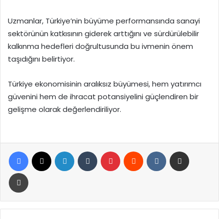
Uzmanlar, Türkiye’nin büyüme performansında sanayi
sektörünün katkısının giderek arttığını ve sürdürülebilir
kalkınma hedefleri doğrultusunda bu ivmenin önem
taşıdığını belirtiyor.
Türkiye ekonomisinin aralıksız büyümesi, hem yatırımcı
güvenini hem de ihracat potansiyelini güçlendiren bir
gelişme olarak değerlendiriliyor.
Facebook
X
LinkedIn
Tumblr
Pinterest
Reddit
VKontakte
E-Posta ile paylaş
Yazdır