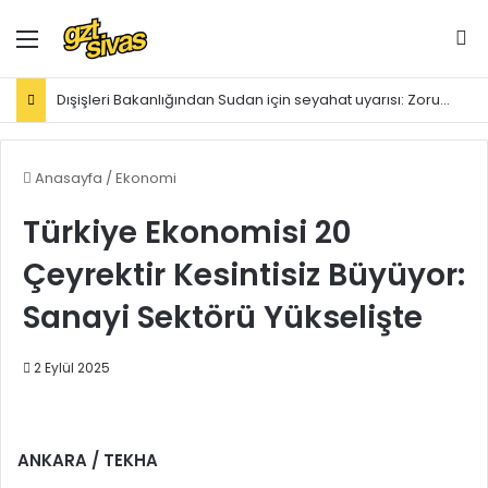
Menü
Ar
Dışişleri Bakanlığından Sudan için seyahat uyarısı: Zorunlu değilse gitmeyin
Anasayfa
/
Ekonomi
Türkiye Ekonomisi 20
Çeyrektir Kesintisiz Büyüyor:
Sanayi Sektörü Yükselişte
2 Eylül 2025
ANKARA / TEKHA