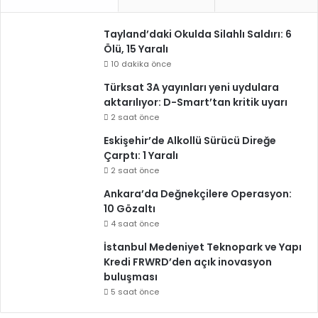
Tayland’daki Okulda Silahlı Saldırı: 6
Ölü, 15 Yaralı
10 dakika önce
Türksat 3A yayınları yeni uydulara
aktarılıyor: D-Smart’tan kritik uyarı
2 saat önce
Eskişehir’de Alkollü Sürücü Direğe
Çarptı: 1 Yaralı
2 saat önce
Ankara’da Değnekçilere Operasyon:
10 Gözaltı
4 saat önce
İstanbul Medeniyet Teknopark ve Yapı
Kredi FRWRD’den açık inovasyon
buluşması
5 saat önce