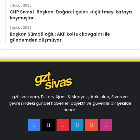
7 Şubat 2025
CHP Sivas İl Başkanı Doğan: İlçeleri küçültmeyi kafaya
koymuşlar
7 Şubat 2025
Başkan Sümbüloğlu: AKP koltuk kavgaları ile
gündemden düşmüyor
gztsivas.com, Dijitary Ajans & Medya iştiraki olup, Sivas ve
çevresindeki güncel haberleri objektif ve güvenilir bir şekilde
sunar.
Facebook
X
Pinterest
LinkedIn
YouTube
Instagram