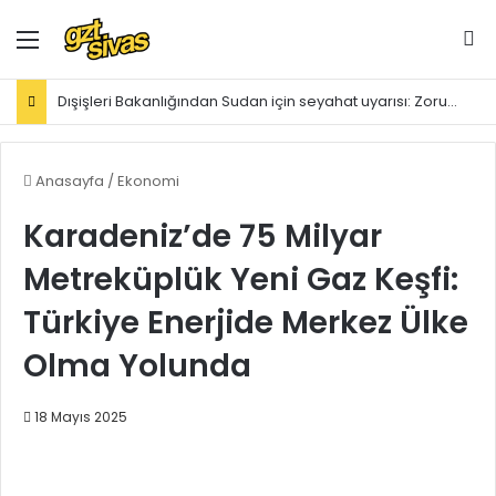
Menü
Ar
Dışişleri Bakanlığından Sudan için seyahat uyarısı: Zorunlu değilse gitmeyin
Anasayfa
/
Ekonomi
Karadeniz’de 75 Milyar
Metreküplük Yeni Gaz Keşfi:
Türkiye Enerjide Merkez Ülke
Olma Yolunda
18 Mayıs 2025