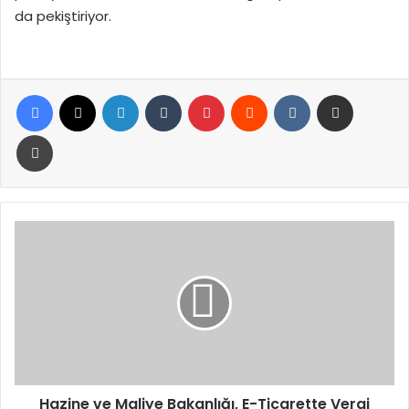
da pekiştiriyor.
Facebook
X
LinkedIn
Tumblr
Pinterest
Reddit
VKontakte
E-Posta ile paylaş
Yazdır
Hazine
ve
Maliye
Bakanlığı,
E-
Ticarette
Vergi
Kaçakçılığına
Geçit
Vermiyor
Hazine ve Maliye Bakanlığı, E-Ticarette Vergi