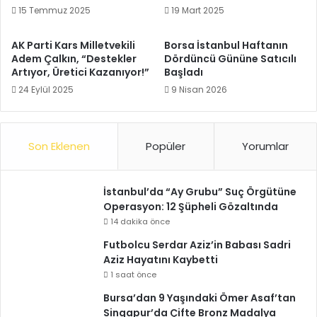
15 Temmuz 2025
19 Mart 2025
AK Parti Kars Milletvekili
Borsa İstanbul Haftanın
Adem Çalkın, “Destekler
Dördüncü Gününe Satıcılı
Artıyor, Üretici Kazanıyor!”
Başladı
24 Eylül 2025
9 Nisan 2026
Son Eklenen
Popüler
Yorumlar
İstanbul’da “Ay Grubu” Suç Örgütüne
Operasyon: 12 Şüpheli Gözaltında
14 dakika önce
Futbolcu Serdar Aziz’in Babası Sadri
Aziz Hayatını Kaybetti
1 saat önce
Bursa’dan 9 Yaşındaki Ömer Asaf’tan
Singapur’da Çifte Bronz Madalya