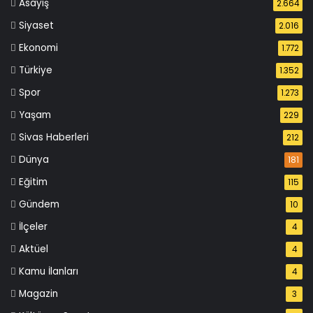
Asayiş
2.664
Siyaset
2.016
Ekonomi
1.772
Türkiye
1.352
Spor
1.273
Yaşam
229
Sivas Haberleri
212
Dünya
181
Eğitim
115
Gündem
10
İlçeler
4
Aktüel
4
Kamu İlanları
4
Magazin
3