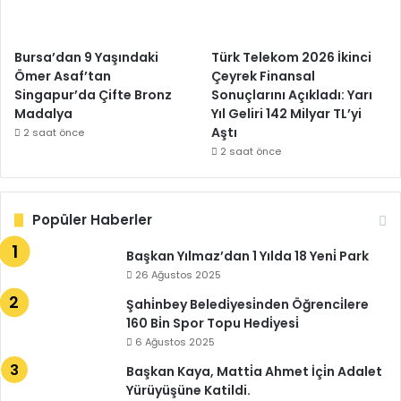
Bursa’dan 9 Yaşındaki
Türk Telekom 2026 İkinci
Ömer Asaf’tan
Çeyrek Finansal
Singapur’da Çifte Bronz
Sonuçlarını Açıkladı: Yarı
Madalya
Yıl Geliri 142 Milyar TL’yi
Aştı
2 saat önce
2 saat önce
Popüler Haberler
Başkan Yılmaz’dan 1 Yılda 18 Yeni̇ Park
26 Ağustos 2025
Şahi̇nbey Beledi̇yesi̇nden Öğrenci̇lere
160 Bi̇n Spor Topu Hedi̇yesi̇
6 Ağustos 2025
Başkan Kaya, Matti̇a Ahmet İçi̇n Adalet
Yürüyüşüne Katildi.