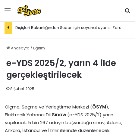
Menü
Ar
Dışişleri Bakanlığından Sudan için seyahat uyarısı: Zorunlu değilse gitmeyin
Anasayfa
/
Eğitim
e-YDS 2025/2, yarın 4 ilde
gerçekleştirilecek
8 Şubat 2025
Ölçme, Seçme ve Yerleştirme Merkezi (
ÖSYM
),
Elektronik Yabancı Dil
Sınav
ı (e-YDS 2025/2) yarın
yapılacak. 5 bin 267 adayın başvurduğu sınav, Adana,
Ankara, İstanbul ve İzmir illerinde düzenlenecek.