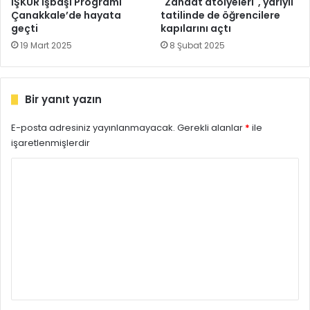
İŞKUR İşbaşı Programı
"Zanaat atölyeleri", yarıyıl
Çanakkale’de hayata
tatilinde de öğrencilere
geçti
kapılarını açtı
19 Mart 2025
8 Şubat 2025
Bir yanıt yazın
E-posta adresiniz yayınlanmayacak.
Gerekli alanlar
*
ile
işaretlenmişlerdir
Y
o
r
u
m
*