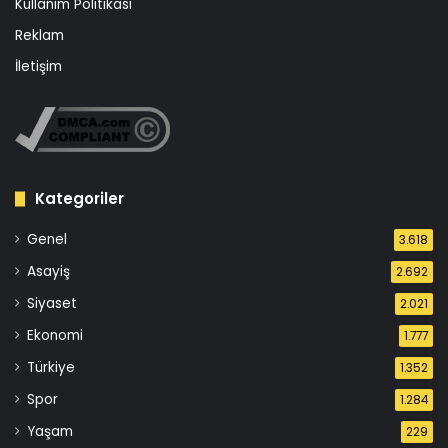
Kullanım Politikası
Reklam
İletişim
Kategoriler
Genel
3.618
Asayiş
2.692
Siyaset
2.021
Ekonomi
1.777
Türkiye
1.352
Spor
1.284
Yaşam
229