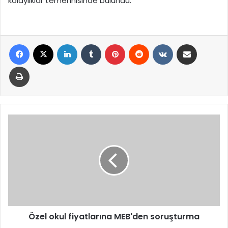
kolaylıklar temennisinde bulundu.
Facebook
X
LinkedIn
Tumblr
Pinterest
Reddit
VKontakte
E-Posta ile paylaş
Yazdır
Özel
okul
fiyatlarına
MEB'den
soruşturma
Özel okul fiyatlarına MEB'den soruşturma