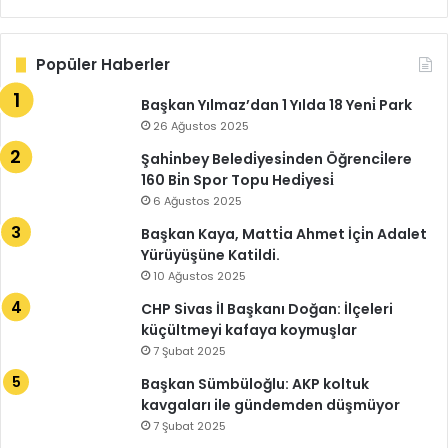
Popüler Haberler
Başkan Yılmaz’dan 1 Yılda 18 Yeni̇ Park
26 Ağustos 2025
Şahi̇nbey Beledi̇yesi̇nden Öğrenci̇lere
160 Bi̇n Spor Topu Hedi̇yesi̇
6 Ağustos 2025
Başkan Kaya, Matti̇a Ahmet İçi̇n Adalet
Yürüyüşüne Katildi.
10 Ağustos 2025
CHP Sivas İl Başkanı Doğan: İlçeleri
küçültmeyi kafaya koymuşlar
7 Şubat 2025
Başkan Sümbüloğlu: AKP koltuk
kavgaları ile gündemden düşmüyor
7 Şubat 2025