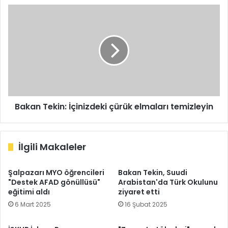
Bakan
Tekin:
İçinizdeki
çürük
elmaları
temizleyin
Bakan Tekin: İçinizdeki çürük elmaları temizleyin
İlgili Makaleler
Şalpazarı MYO öğrencileri
Bakan Tekin, Suudi
"Destek AFAD gönüllüsü"
Arabistan'da Türk Okulunu
eğitimi aldı
ziyaret etti
6 Mart 2025
16 Şubat 2025