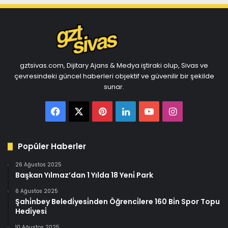
gztsivas.com, Dijitary Ajans & Medya iştiraki olup, Sivas ve
çevresindeki güncel haberleri objektif ve güvenilir bir şekilde
sunar.
Facebook
X
Pinterest
LinkedIn
YouTube
Instagram
Popüler Haberler
26 Ağustos 2025
Başkan Yılmaz’dan 1 Yılda 18 Yeni̇ Park
6 Ağustos 2025
Şahi̇nbey Beledi̇yesi̇nden Öğrenci̇lere 160 Bi̇n Spor Topu
Hedi̇yesi̇
10 Ağustos 2025