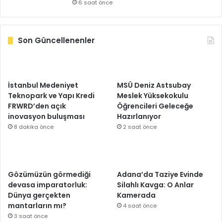
6 saat önce
Son Güncellenenler
İstanbul Medeniyet
MSÜ Deniz Astsubay
Teknopark ve Yapı Kredi
Meslek Yüksekokulu
FRWRD’den açık
Öğrencileri Geleceğe
inovasyon buluşması
Hazırlanıyor
8 dakika önce
2 saat önce
Gözümüzün görmediği
Adana’da Taziye Evinde
devasa imparatorluk:
Silahlı Kavga: O Anlar
Dünya gerçekten
Kamerada
mantarların mı?
4 saat önce
3 saat önce