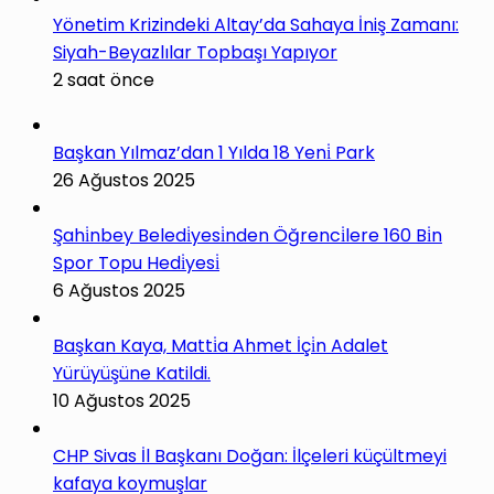
Yönetim Krizindeki Altay’da Sahaya İniş Zamanı:
Siyah-Beyazlılar Topbaşı Yapıyor
2 saat önce
Başkan Yılmaz’dan 1 Yılda 18 Yeni̇ Park
26 Ağustos 2025
Şahi̇nbey Beledi̇yesi̇nden Öğrenci̇lere 160 Bi̇n
Spor Topu Hedi̇yesi̇
6 Ağustos 2025
Başkan Kaya, Matti̇a Ahmet İçi̇n Adalet
Yürüyüşüne Katildi.
10 Ağustos 2025
CHP Sivas İl Başkanı Doğan: İlçeleri küçültmeyi
kafaya koymuşlar