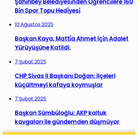
Şahi̇nbey Beledi̇yesi̇nden Öğrenci̇lere 160
Bi̇n Spor Topu Hedi̇yesi̇
10 Ağustos 2025
Başkan Kaya, Matti̇a Ahmet İçi̇n Adalet
Yürüyüşüne Katildi.
7 Şubat 2025
CHP Sivas İl Başkanı Doğan: İlçeleri
küçültmeyi kafaya koymuşlar
7 Şubat 2025
Başkan Sümbüloğlu: AKP koltuk
kavgaları ile gündemden düşmüyor