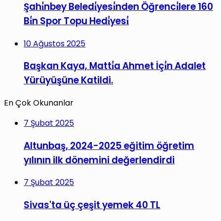
Şahi̇nbey Beledi̇yesi̇nden Öğrenci̇lere 160
Bi̇n Spor Topu Hedi̇yesi̇
10 Ağustos 2025
Başkan Kaya, Matti̇a Ahmet İçi̇n Adalet
Yürüyüşüne Katildi.
En Çok Okunanlar
7 Şubat 2025
Altunbaş, 2024-2025 eğitim öğretim
yılının ilk dönemini değerlendirdi
7 Şubat 2025
Sivas'ta üç çeşit yemek 40 TL