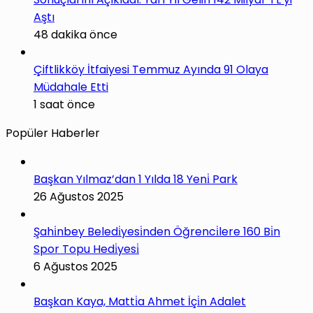
Aştı
48 dakika önce
Çiftlikköy İtfaiyesi Temmuz Ayında 91 Olaya
Müdahale Etti
1 saat önce
Popüler Haberler
Başkan Yılmaz’dan 1 Yılda 18 Yeni̇ Park
26 Ağustos 2025
Şahi̇nbey Beledi̇yesi̇nden Öğrenci̇lere 160 Bi̇n
Spor Topu Hedi̇yesi̇
6 Ağustos 2025
Başkan Kaya, Matti̇a Ahmet İçi̇n Adalet