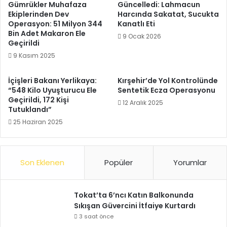
Gümrükler Muhafaza
Güncelledi: Lahmacun
Ekiplerinden Dev
Harcında Sakatat, Sucukta
Operasyon: 51 Milyon 344
Kanatlı Eti
Bin Adet Makaron Ele
9 Ocak 2026
Geçirildi
9 Kasım 2025
İçişleri Bakanı Yerlikaya:
Kırşehir’de Yol Kontrolünde
“548 Kilo Uyuşturucu Ele
Sentetik Ecza Operasyonu
Geçirildi, 172 Kişi
12 Aralık 2025
Tutuklandı”
25 Haziran 2025
Son Eklenen
Popüler
Yorumlar
Tokat’ta 6’ncı Katın Balkonunda
Sıkışan Güvercini İtfaiye Kurtardı
3 saat önce