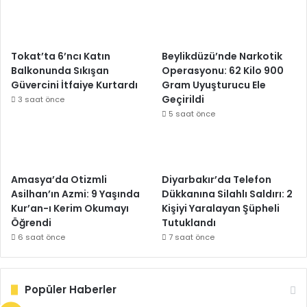
Tokat’ta 6’ncı Katın
Beylikdüzü’nde Narkotik
Balkonunda Sıkışan
Operasyonu: 62 Kilo 900
Güvercini İtfaiye Kurtardı
Gram Uyuşturucu Ele
Geçirildi
3 saat önce
5 saat önce
Amasya’da Otizmli
Diyarbakır’da Telefon
Asilhan’ın Azmi: 9 Yaşında
Dükkanına Silahlı Saldırı: 2
Kur’an-ı Kerim Okumayı
Kişiyi Yaralayan Şüpheli
Öğrendi
Tutuklandı
6 saat önce
7 saat önce
Popüler Haberler