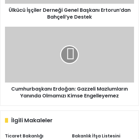
Ülkücü İşçiler Derneği Genel Başkanı Ertorun’dan
Bahçeli’ye Destek
Cumhurbaşkanı
Erdoğan:
Gazzeli
Mazlumların
Yanında
Olmamızı
Kimse
Engelleyemez
Cumhurbaşkanı Erdoğan: Gazzeli Mazlumların
Yanında Olmamızı Kimse Engelleyemez
İlgili Makaleler
Ticaret Bakanlığı
Bakanlık İfşa Listesini