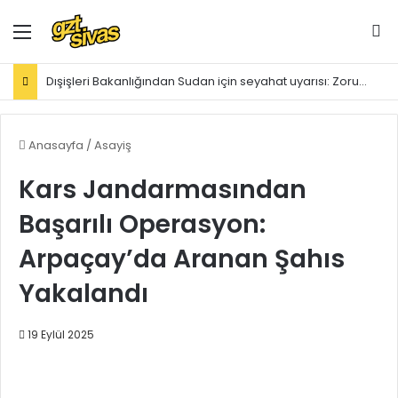
Menü
Ar
Dışişleri Bakanlığından Sudan için seyahat uyarısı: Zorunlu değilse gitmeyin
Anasayfa
/
Asayiş
Kars Jandarmasından
Başarılı Operasyon:
Arpaçay’da Aranan Şahıs
Yakalandı
19 Eylül 2025