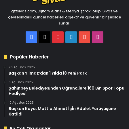
gztsivas.com, Dijitary Ajans & Medya iştiraki olup, Sivas ve
çevresindeki güncel haberleri objektif ve güvenilir bir şekilde
sunar.
Facebook
X
Pinterest
LinkedIn
YouTube
Instagram
Popüler Haberler
26 Ağustos 2025
Başkan Yılmaz’dan 1 Yılda 18 Yeni̇ Park
6 Ağustos 2025
Şahi̇nbey Beledi̇yesi̇nden Öğrenci̇lere 160 Bi̇n Spor Topu
Hedi̇yesi̇
10 Ağustos 2025
Başkan Kaya, Matti̇a Ahmet İçi̇n Adalet Yürüyüşüne
Katildi.
En Çok Okunanlar