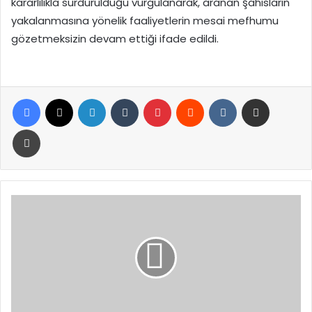
kararlılıkla sürdürüldüğü vurgulanarak, aranan şahısların
yakalanmasına yönelik faaliyetlerin mesai mefhumu
gözetmeksizin devam ettiği ifade edildi.
Facebook
X
LinkedIn
Tumblr
Pinterest
Reddit
VKontakte
E-Posta ile paylaş
Yazdır
Ülkücü
İşçiler
Derneği
Genel
Başkanı
Ertorun’dan
Bahçeli’ye
Destek