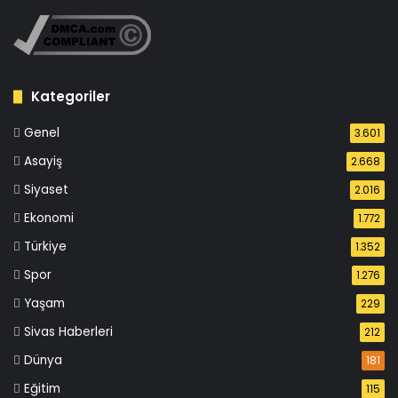
Kategoriler
Genel
3.601
Asayiş
2.668
Siyaset
2.016
Ekonomi
1.772
Türkiye
1.352
Spor
1.276
Yaşam
229
Sivas Haberleri
212
Dünya
181
Eğitim
115