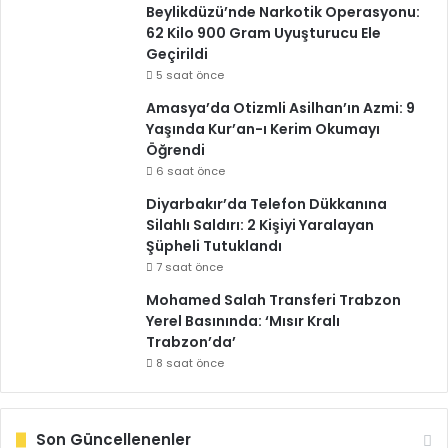
Beylikdüzü’nde Narkotik Operasyonu:
62 Kilo 900 Gram Uyuşturucu Ele
Geçirildi
5 saat önce
Amasya’da Otizmli Asilhan’ın Azmi: 9
Yaşında Kur’an-ı Kerim Okumayı
Öğrendi
6 saat önce
Diyarbakır’da Telefon Dükkanına
Silahlı Saldırı: 2 Kişiyi Yaralayan
Şüpheli Tutuklandı
7 saat önce
Mohamed Salah Transferi Trabzon
Yerel Basınında: ‘Mısır Kralı
Trabzon’da’
8 saat önce
Son Güncellenenler