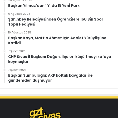
26 Ağustos 2025
Başkan Yılmaz’dan 1 Yılda 18 Yeni̇ Park
6 Ağustos 2025
Şahi̇nbey Beledi̇yesi̇nden Öğrenci̇lere 160 Bi̇n Spor
Topu Hedi̇yesi̇
10 Ağustos 2025
Başkan Kaya, Matti̇a Ahmet İçi̇n Adalet Yürüyüşüne
Katildi.
7 Şubat 2025
CHP Sivas İl Başkanı Doğan: İlçeleri küçültmeyi kafaya
koymuşlar
7 Şubat 2025
Başkan Sümbüloğlu: AKP koltuk kavgaları ile
gündemden düşmüyor