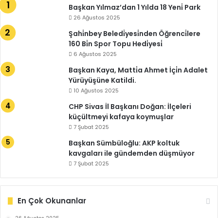
Başkan Yılmaz’dan 1 Yılda 18 Yeni̇ Park
26 Ağustos 2025
Şahi̇nbey Beledi̇yesi̇nden Öğrenci̇lere
160 Bi̇n Spor Topu Hedi̇yesi̇
6 Ağustos 2025
Başkan Kaya, Matti̇a Ahmet İçi̇n Adalet
Yürüyüşüne Katildi.
10 Ağustos 2025
CHP Sivas İl Başkanı Doğan: İlçeleri
küçültmeyi kafaya koymuşlar
7 Şubat 2025
Başkan Sümbüloğlu: AKP koltuk
kavgaları ile gündemden düşmüyor
7 Şubat 2025
En Çok Okunanlar