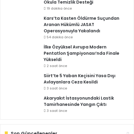
Okula Temizlik Desteği
19 dakika önce
Kars’ta Kasten Öldürme Suçundan
Aranan Hükümlü JASAT
Operasyonuyla Yakalandı
54 dakika önce
İlke Özyüksel Avrupa Modern
Pentatlon Şampiyonası’nda Finale
Yükseldi
2 saat önce
Siirt’te 5 Yaban Keçisini Yasa Dışı
Avlayanlara Ceza Kesildi
3 saat önce
Akaryakıt İstasyonundaki Lastik
Tamirhanesinde Yangın Çıktı
3 saat önce
Son Güncellenenler