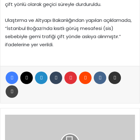
çift yönlü olarak geçici süreyle durduruldu.
Ulaştırma ve Altyapı Bakanlığından yapılan açıklamada,
“İstanbul Boğazı’nda kısıtlı görüş mesafesi (sis)
sebebiyle gemi trafiği çift yönde askıya alınmıştır.”
ifadelerine yer verildi.
Facebook
X
LinkedIn
Tumblr
Pinterest
Reddit
VKontakte
E-Posta ile paylaş
Yazdır
TÜSİAD
Başkanı
Orhan
Turan