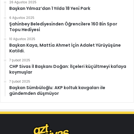
26 Ağustos 2025
Başkan Yılmaz’dan 1 Yılda 18 Yeni̇ Park
6 Ağustos 2025
Şahi̇nbey Beledi̇yesi̇nden Öğrenci̇lere 160 Bi̇n Spor
Topu Hedi̇yesi̇
10 Ağustos 2025
Başkan Kaya, Matti̇a Ahmet İçi̇n Adalet Yürüyüşüne
Katildi.
7 Şubat 2025
CHP Sivas İl Başkanı Doğan: İlçeleri küçültmeyi kafaya
koymuşlar
7 Şubat 2025
Başkan Sümbüloğlu: AKP koltuk kavgaları ile
gündemden düşmüyor