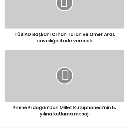
ve
Ömer
Aras
savcılığa
ifade
verecek
TÜSİAD Başkanı Orhan Turan ve Ömer Aras
savcılığa ifade verecek
Emine
Erdoğan'dan
Millet
Kütüphanesi'nin
5.
yılına
kutlama
mesajı
Emine Erdoğan'dan Millet Kütüphanesi'nin 5.
yılına kutlama mesajı