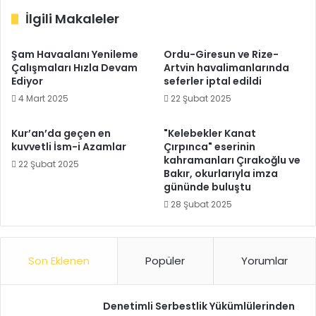
İlgili Makaleler
Şam Havaalanı Yenileme
Ordu-Giresun ve Rize-
Çalışmaları Hızla Devam
Artvin havalimanlarında
Ediyor
seferler iptal edildi
4 Mart 2025
22 Şubat 2025
Kur’an’da geçen en
"Kelebekler Kanat
kuvvetli İsm-i Azamlar
Çırpınca" eserinin
kahramanları Çırakoğlu ve
22 Şubat 2025
Bakır, okurlarıyla imza
gününde buluştu
28 Şubat 2025
Son Eklenen
Popüler
Yorumlar
Denetimli Serbestlik Yükümlülerinden