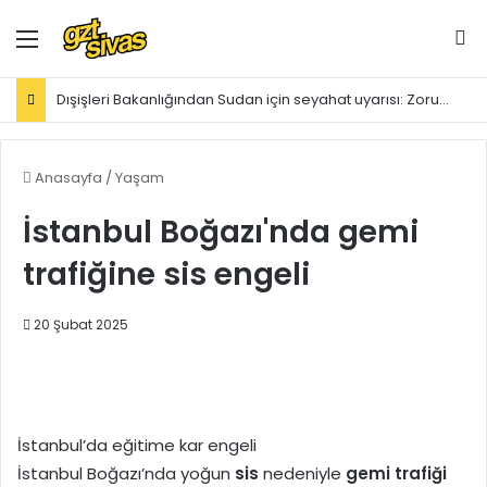
Menü
Ar
Dışişleri Bakanlığından Sudan için seyahat uyarısı: Zorunlu değilse gitmeyin
Anasayfa
/
Yaşam
İstanbul Boğazı'nda gemi
trafiğine sis engeli
20 Şubat 2025
İstanbul’da eğitime kar engeli
İstanbul Boğazı’nda yoğun
sis
nedeniyle
gemi trafiği