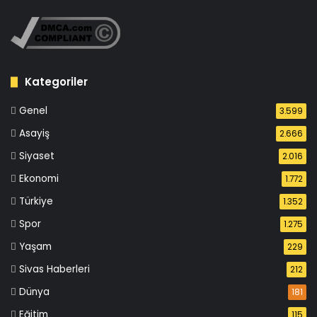
Kategoriler
Genel
3.599
Asayiş
2.666
Siyaset
2.016
Ekonomi
1.772
Türkiye
1.352
Spor
1.275
Yaşam
229
Sivas Haberleri
212
Dünya
181
Eğitim
115