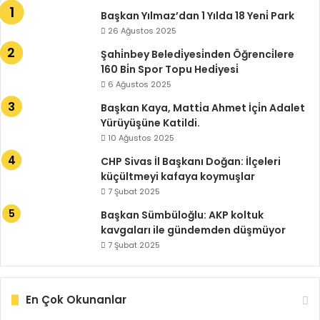
Başkan Yılmaz’dan 1 Yılda 18 Yeni̇ Park
26 Ağustos 2025
Şahi̇nbey Beledi̇yesi̇nden Öğrenci̇lere
160 Bi̇n Spor Topu Hedi̇yesi̇
6 Ağustos 2025
Başkan Kaya, Matti̇a Ahmet İçi̇n Adalet
Yürüyüşüne Katildi.
10 Ağustos 2025
CHP Sivas İl Başkanı Doğan: İlçeleri
küçültmeyi kafaya koymuşlar
7 Şubat 2025
Başkan Sümbüloğlu: AKP koltuk
kavgaları ile gündemden düşmüyor
7 Şubat 2025
En Çok Okunanlar