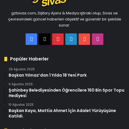
gztsivas.com, Dijitary Ajans & Medya iştiraki olup, Sivas ve
çevresindeki güncel haberleri objektif ve güvenilir bir şekilde
sunar.
Facebook
X
Pinterest
LinkedIn
YouTube
Instagram
Popüler Haberler
26 Ağustos 2025
Başkan Yılmaz’dan 1 Yılda 18 Yeni̇ Park
6 Ağustos 2025
Şahi̇nbey Beledi̇yesi̇nden Öğrenci̇lere 160 Bi̇n Spor Topu
Hedi̇yesi̇
10 Ağustos 2025
Başkan Kaya, Matti̇a Ahmet İçi̇n Adalet Yürüyüşüne
Katildi.