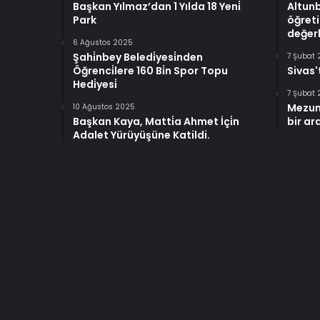
Başkan Yılmaz’dan 1 Yılda 18 Yeni̇
Altun
Park
öğreti
değerl
6 Ağustos 2025
Şahi̇nbey Beledi̇yesi̇nden
7 Şubat
Öğrenci̇lere 160 Bi̇n Spor Topu
Sivas'
Hedi̇yesi̇
7 Şubat
Mezun
10 Ağustos 2025
Başkan Kaya, Matti̇a Ahmet İçi̇n
bir ar
Adalet Yürüyüşüne Katildi.