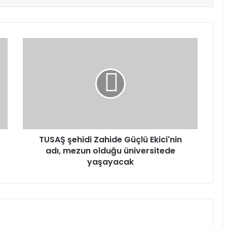
TUSAŞ
şehidi
Zahide
Güçlü
Ekici'nin
adı,
mezun
olduğu
üniversitede
yaşayacak
TUSAŞ şehidi Zahide Güçlü Ekici'nin
adı, mezun olduğu üniversitede
yaşayacak