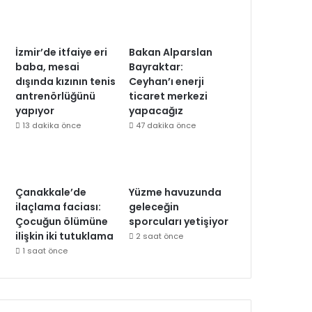
İzmir’de itfaiye eri
Bakan Alparslan
baba, mesai
Bayraktar:
dışında kızının tenis
Ceyhan’ı enerji
antrenörlüğünü
ticaret merkezi
yapıyor
yapacağız
13 dakika önce
47 dakika önce
Çanakkale’de
Yüzme havuzunda
ilaçlama faciası:
geleceğin
Çocuğun ölümüne
sporcuları yetişiyor
ilişkin iki tutuklama
2 saat önce
1 saat önce