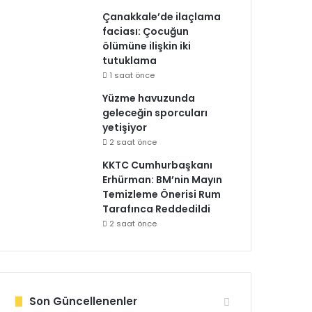
Çanakkale’de ilaçlama
faciası: Çocuğun
ölümüne ilişkin iki
tutuklama
1 saat önce
Yüzme havuzunda
geleceğin sporcuları
yetişiyor
2 saat önce
KKTC Cumhurbaşkanı
Erhürman: BM’nin Mayın
Temizleme Önerisi Rum
Tarafınca Reddedildi
2 saat önce
Son Güncellenenler