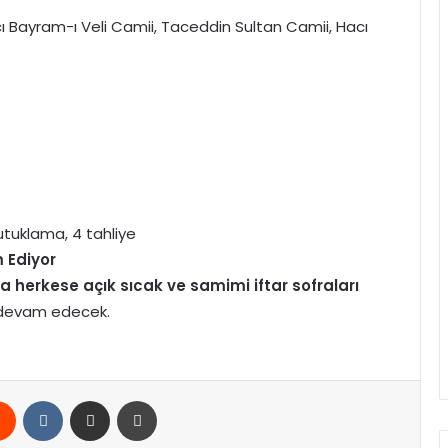
acı Bayram-ı Veli Camii, Taceddin Sultan Camii, Hacı
utuklama, 4 tahliye
 Ediyor
herkese açık sıcak ve samimi iftar sofraları
 devam edecek.
rest
Reddit
VKontakte
E-Posta ile paylaş
Yazdır