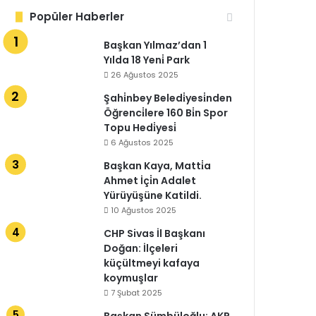
Popüler Haberler
Başkan Yılmaz’dan 1
Yılda 18 Yeni̇ Park
26 Ağustos 2025
Şahi̇nbey Beledi̇yesi̇nden
Öğrenci̇lere 160 Bi̇n Spor
Topu Hedi̇yesi̇
6 Ağustos 2025
Başkan Kaya, Matti̇a
Ahmet İçi̇n Adalet
Yürüyüşüne Katildi.
10 Ağustos 2025
CHP Sivas İl Başkanı
Doğan: İlçeleri
küçültmeyi kafaya
koymuşlar
7 Şubat 2025