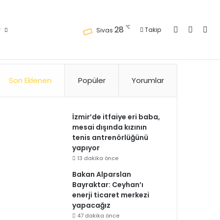
Kayıt Ol
Kenar 
Ara
℃
28
r
Takip
Sivas
Künye
Gizlilik Politikası
Kullanım Politikası
Reklam
İletişim
Son Eklenen
Popüler
Yorumlar
İzmir’de itfaiye eri baba,
mesai dışında kızının
tenis antrenörlüğünü
yapıyor
13 dakika önce
Bakan Alparslan
Bayraktar: Ceyhan’ı
enerji ticaret merkezi
yapacağız
47 dakika önce