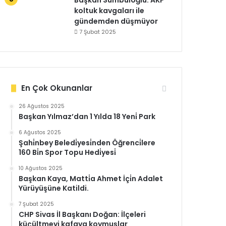
Başkan Sümbüloğlu: AKP
koltuk kavgaları ile
gündemden düşmüyor
7 Şubat 2025
En Çok Okunanlar
26 Ağustos 2025
Başkan Yılmaz’dan 1 Yılda 18 Yeni̇ Park
6 Ağustos 2025
Şahi̇nbey Beledi̇yesi̇nden Öğrenci̇lere
160 Bi̇n Spor Topu Hedi̇yesi̇
10 Ağustos 2025
Başkan Kaya, Matti̇a Ahmet İçi̇n Adalet
Yürüyüşüne Katildi.
7 Şubat 2025
CHP Sivas İl Başkanı Doğan: İlçeleri
küçültmeyi kafaya koymuşlar