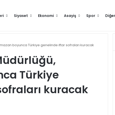
eri
Siyaset
Ekonomi
Asayiş
Spor
Diğe
runlu değilse gitmeyin
Hakkımızda
mazan boyunca Türkiye genelinde iftar sofraları kuracak
Müdürlüğü,
ca Türkiye
sofraları kuracak