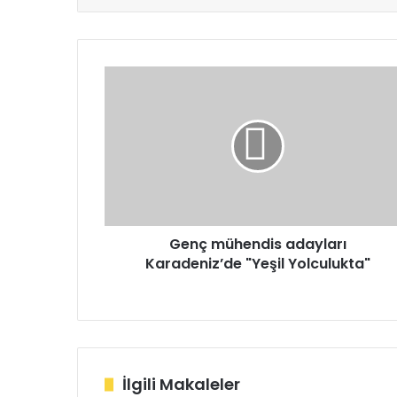
Genç
mühendis
adayları
Karadeniz’de
"Yeşil
Yolculukta"
Genç mühendis adayları
Karadeniz’de "Yeşil Yolculukta"
İlgili Makaleler