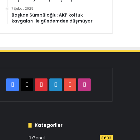
7 Şubat 2025
Başkan Sümbüloğlu: AKP koltuk
kavgaları ile gündemden düşmüyor
Facebook
X
Pinterest
LinkedIn
YouTube
Instagram
Kategoriler
Genel
3.603