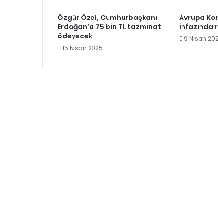
Özgür Özel, Cumhurbaşkanı
Avrupa Ko
Erdoğan’a 75 bin TL tazminat
infazında r
ödeyecek
9 Nisan 20
15 Nisan 2025