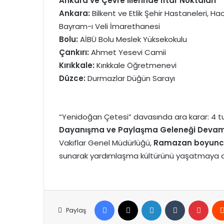
Ankara ve Çevre İllerinde İftar Noktaları
Ankara:
Bilkent ve Etlik Şehir Hastaneleri, H
Bayram-ı Veli İmarethanesi
Bolu:
AİBÜ Bolu Meslek Yüksekokulu
Çankırı:
Ahmet Yesevi Camii
Kırıkkale:
Kırıkkale Öğretmenevi
Düzce:
Durmazlar Düğün Sarayı
“Yenidoğan Çetesi” davasında ara karar: 4 t
Dayanışma ve Paylaşma Geleneği Devam
Vakıflar Genel Müdürlüğü,
Ramazan boyunca 
sunarak yardımlaşma kültürünü yaşatmaya
Facebook
X
LinkedIn
Tumblr
Pinte
Paylaş