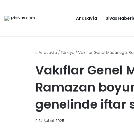
Anasayfa
Sivas Haberl
Dışişleri Bakanlığından Sudan için seyahat uyarısı: Zo
Gündem
Anasayfa
/
Türkiye
/
Vakıflar Genel Müdürlüğü, Ra
Vakıflar Genel 
Ramazan boyun
genelinde iftar 
24 Şubat 2025