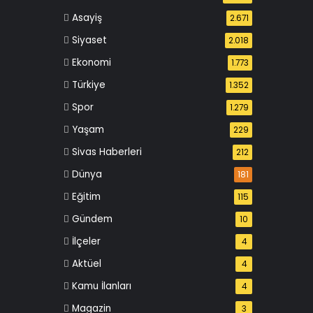
Asayiş
2.671
Siyaset
2.018
Ekonomi
1.773
Türkiye
1.352
Spor
1.279
Yaşam
229
Sivas Haberleri
212
Dünya
181
Eğitim
115
Gündem
10
İlçeler
4
Aktüel
4
Kamu İlanları
4
Magazin
3