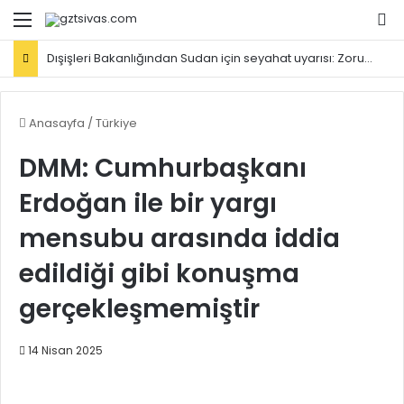
Menü
Ar
Dışişleri Bakanlığından Sudan için seyahat uyarısı: Zorunlu değilse gitmeyin
Anasayfa
/
Türkiye
DMM: Cumhurbaşkanı
Erdoğan ile bir yargı
mensubu arasında iddia
edildiği gibi konuşma
gerçekleşmemiştir
14 Nisan 2025