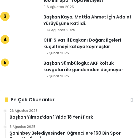
160 Bi̇n Spor Topu Hedi̇yesi̇
6 Ağustos 2025
Başkan Kaya, Matti̇a Ahmet İçi̇n Adalet
Yürüyüşüne Katildi.
10 Ağustos 2025
CHP Sivas İl Başkanı Doğan: İlçeleri
küçültmeyi kafaya koymuşlar
7 Şubat 2025
Başkan Sümbüloğlu: AKP koltuk
kavgaları ile gündemden düşmüyor
7 Şubat 2025
En Çok Okunanlar
26 Ağustos 2025
Başkan Yılmaz’dan 1 Yılda 18 Yeni̇ Park
6 Ağustos 2025
Şahi̇nbey Beledi̇yesi̇nden Öğrenci̇lere 160 Bi̇n Spor