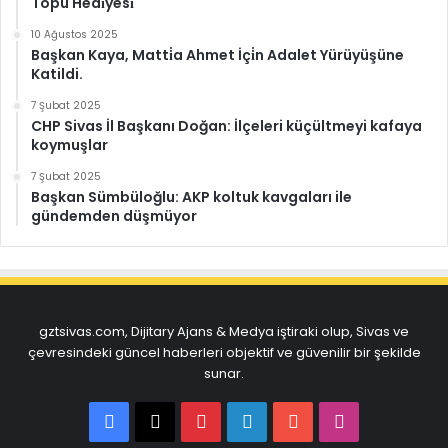
Topu Hedi̇yesi̇
10 Ağustos 2025
Başkan Kaya, Matti̇a Ahmet İçi̇n Adalet Yürüyüşüne
Katildi.
7 Şubat 2025
CHP Sivas İl Başkanı Doğan: İlçeleri küçültmeyi kafaya
koymuşlar
7 Şubat 2025
Başkan Sümbüloğlu: AKP koltuk kavgaları ile
gündemden düşmüyor
gztsivas.com, Dijitary Ajans & Medya iştiraki olup, Sivas ve
çevresindeki güncel haberleri objektif ve güvenilir bir şekilde
sunar.
Facebook
X
Pinterest
LinkedIn
YouTube
Instagram