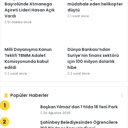
Başrolünde Atmanega
müdahale eden helikopter
Aşireti Lideri Hasan Açık
düştü
Vardı
1 saat önce
51 dakika önce
Milli Dayanışma Kanun
Dünya Bankası’ndan
Teklifi TBMM Adalet
Suriye’nin finans sektörü
Komisyonunda kabul
için 100 milyon dolarlık
edildi
hibe
2 saat önce
2 saat önce
Popüler Haberler
Başkan Yılmaz’dan 1 Yılda 18 Yeni̇ Park
26 Ağustos 2025
Şahi̇nbey Beledi̇yesi̇nden Öğrenci̇lere