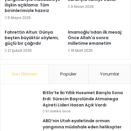
ilişkin açıklama: Tüm
9 Nisan 2025
birimlerimizle hazırız
5 Mayıs 2025
Fahrettin Altun: Dünya
İmamoğlu'ndan ilk mesaj:
beşten büyüktür söylemi,
Önce Allah'a sonra
güçlü bir çağrıdır
milletime emanetim
21 Şubat 2025
19 Mart 2025
Son Eklenen
Popüler
Yorumlar
Bitlis’te İki Yıllık Husumet Barışla Sona
Erdi: Sürecin Başrolünde Atmanega
Aşireti Lideri Hasan Açık Vardı
51 dakika önce
ABD’nin Utah eyaletinde orman
yangınına müdahale eden helikopter