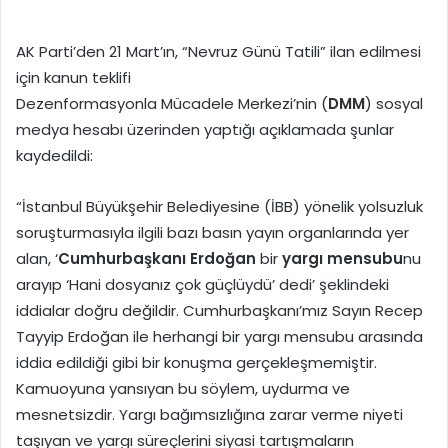
AK Parti’den 21 Mart’ın, “Nevruz Günü Tatili” ilan edilmesi
için kanun teklifi
Dezenformasyonla Mücadele Merkezi’nin (
DMM
) sosyal
medya hesabı üzerinden yaptığı açıklamada şunlar
kaydedildi:
“İstanbul Büyükşehir Belediyesine (İBB) yönelik yolsuzluk
soruşturmasıyla ilgili bazı basın yayın organlarında yer
alan, ‘
Cumhurbaşkanı Erdoğan
bir
yargı mensubu
nu
arayıp ‘Hani dosyanız çok güçlüydü’ dedi’ şeklindeki
iddialar doğru değildir. Cumhurbaşkanı’mız Sayın Recep
Tayyip Erdoğan ile herhangi bir yargı mensubu arasında
iddia edildiği gibi bir konuşma gerçekleşmemiştir.
Kamuoyuna yansıyan bu söylem, uydurma ve
mesnetsizdir. Yargı bağımsızlığına zarar verme niyeti
taşıyan ve yargı süreçlerini siyasi tartışmaların