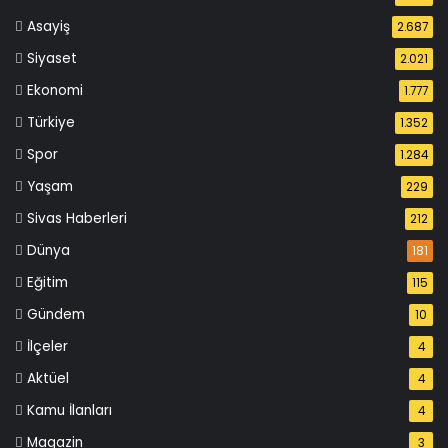
Asayiş
2.687
Siyaset
2.021
Ekonomi
1.777
Türkiye
1.352
Spor
1.284
Yaşam
229
Sivas Haberleri
212
Dünya
181
Eğitim
115
Gündem
10
İlçeler
4
Aktüel
4
Kamu İlanları
4
Magazin
3