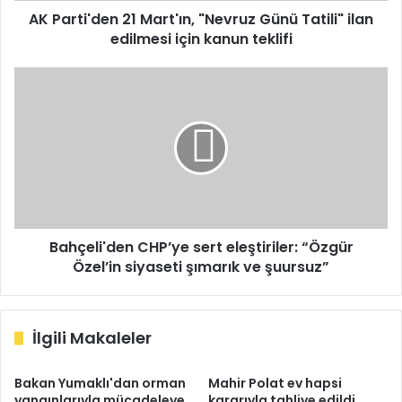
için
AK Parti'den 21 Mart'ın, "Nevruz Günü Tatili" ilan
kanun
edilmesi için kanun teklifi
teklifi
Bahçeli'den
CHP’ye
sert
eleştiriler:
“Özgür
Özel’in
siyaseti
şımarık
ve
şuursuz”
Bahçeli'den CHP’ye sert eleştiriler: “Özgür
Özel’in siyaseti şımarık ve şuursuz”
İlgili Makaleler
Bakan Yumaklı'dan orman
Mahir Polat ev hapsi
yangınlarıyla mücadeleye
kararıyla tahliye edildi