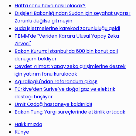
yap
Hafta sonu hava nasıl olacak?
Dışişleri Bakanlığından Sudan için seyahat uyarısı:
Zorunlu değilse gitmeyin
Gıda işletmelerine karekod zorunluluğu geldi
TBMM'de "Veriden Karara Ulusal Yapay Zeka
...
Zirvesi"
Bakan Kurum: İstanbul’da 600 bin konut acil
dönüşüm bekliyor
Cevdet Yılmaz: Yapay zeka girişimlerine destek
için yatırım fonu kurulacak
Ağıralioğlu'ndan referandum çıkışı!
Türkiye’den Suriye’ye doğal gaz ve elektrik
desteği başlıyor
Ümit Özdağ hastaneye kaldırıldı!
Bakan Tunç: Yargı süreçlerinde etkinlik artacak
Hakkımızda
Künye