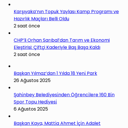
Karşıyaka’nın Topuk Yaylası Kamp Programı ve
Hazırlık Maçları Belli Oldu
2 saat önce
CHP’li Orhan Sarıbal’dan Tarım ve Ekonomi
Eleştirisi: Çiftçi Kaderiyle Baş Başa Kaldı
2 saat önce
Başkan Yılmaz’dan 1 Yılda 18 Yeni̇ Park
26 Ağustos 2025
Şahi̇nbey Beledi̇yesi̇nden Öğrenci̇lere 160 Bi̇n
Spor Topu Hedi̇yesi̇
6 Ağustos 2025
Başkan Kaya, Matti̇a Ahmet İçi̇n Adalet