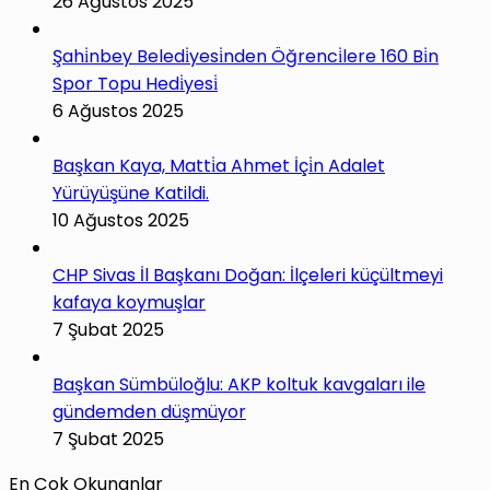
26 Ağustos 2025
Şahi̇nbey Beledi̇yesi̇nden Öğrenci̇lere 160 Bi̇n
Spor Topu Hedi̇yesi̇
6 Ağustos 2025
Başkan Kaya, Matti̇a Ahmet İçi̇n Adalet
Yürüyüşüne Katildi.
10 Ağustos 2025
CHP Sivas İl Başkanı Doğan: İlçeleri küçültmeyi
kafaya koymuşlar
7 Şubat 2025
Başkan Sümbüloğlu: AKP koltuk kavgaları ile
gündemden düşmüyor
7 Şubat 2025
En Çok Okunanlar