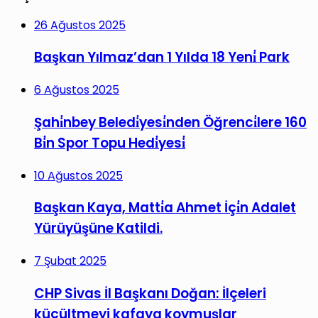
26 Ağustos 2025
Başkan Yılmaz’dan 1 Yılda 18 Yeni̇ Park
6 Ağustos 2025
Şahi̇nbey Beledi̇yesi̇nden Öğrenci̇lere 160
Bi̇n Spor Topu Hedi̇yesi̇
10 Ağustos 2025
Başkan Kaya, Matti̇a Ahmet İçi̇n Adalet
Yürüyüşüne Katildi.
7 Şubat 2025
CHP Sivas İl Başkanı Doğan: İlçeleri
küçültmeyi kafaya koymuşlar