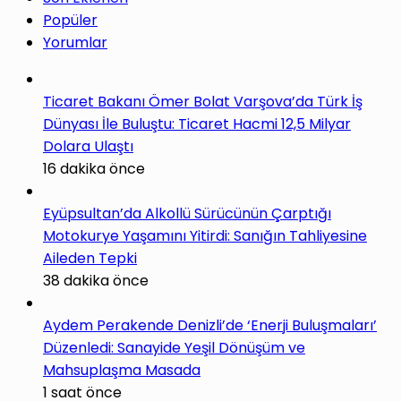
Popüler
Yorumlar
Ticaret Bakanı Ömer Bolat Varşova’da Türk İş
Dünyası İle Buluştu: Ticaret Hacmi 12,5 Milyar
Dolara Ulaştı
16 dakika önce
Eyüpsultan’da Alkollü Sürücünün Çarptığı
Motokurye Yaşamını Yitirdi: Sanığın Tahliyesine
Aileden Tepki
38 dakika önce
Aydem Perakende Denizli’de ‘Enerji Buluşmaları’
Düzenledi: Sanayide Yeşil Dönüşüm ve
Mahsuplaşma Masada
1 saat önce