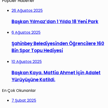
Popüler Haberler
26 Ağustos 2025
Başkan Yılmaz’dan 1 Yılda 18 Yeni̇ Park
6 Ağustos 2025
Şahi̇nbey Beledi̇yesi̇nden Öğrenci̇lere 160
Bi̇n Spor Topu Hedi̇yesi̇
10 Ağustos 2025
Başkan Kaya, Matti̇a Ahmet İçi̇n Adalet
Yürüyüşüne Katildi.
En Çok Okunanlar
7 Şubat 2025