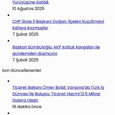
Yürüyüşüne Katildi.
10 Ağustos 2025
CHP Sivas İl Başkanı Doğan: İlçeleri küçültmeyi
kafaya koymuşlar
7 Şubat 2025
Başkan Sümbüloğlu: AKP koltuk kavgaları ile
gündemden düşmüyor
7 Şubat 2025
Son Güncellenenler
Ticaret Bakanı Ömer Bolat Varşova’da Türk İş
Dünyası İle Buluştu: Ticaret Hacmi 12,5 Milyar
Dolara Ulaştı
16 dakika önce