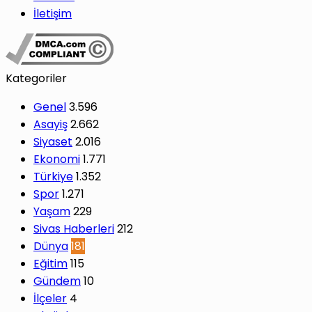
İletişim
Kategoriler
Genel
3.596
Asayiş
2.662
Siyaset
2.016
Ekonomi
1.771
Türkiye
1.352
Spor
1.271
Yaşam
229
Sivas Haberleri
212
Dünya
181
Eğitim
115
Gündem
10
İlçeler
4