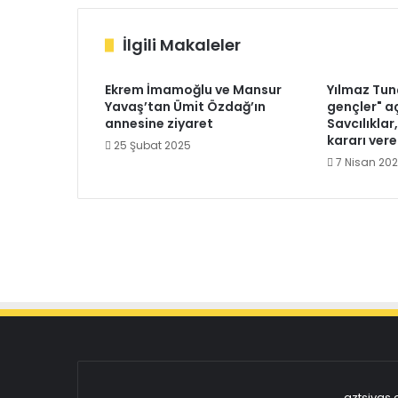
İlgili Makaleler
Ekrem İmamoğlu ve Mansur
Yılmaz Tun
Yavaş’tan Ümit Özdağ’ın
gençler" a
annesine ziyaret
Savcılıklar
kararı vere
25 Şubat 2025
7 Nisan 20
gztsivas.