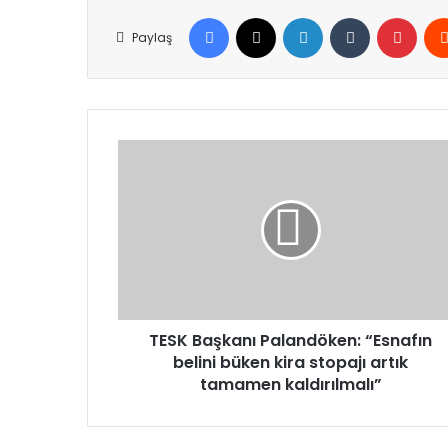
Facebook
X
LinkedIn
Tumblr
Pinte
Paylaş
TESK
Başkanı
Palandöken:
“Esnafın
belini
büken
kira
stopajı
artık
tamamen
TESK Başkanı Palandöken: “Esnafın
kaldırılmalı”
belini büken kira stopajı artık
tamamen kaldırılmalı”