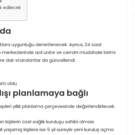
ı
k edilecek
nda
rtlara uygunluğu denetlenecek. Ayrıca, 24 saat
p merkezlerinde acil ünite ve cerrahi müdahale birimi
re dair standartlar da güncellendi.
rtı oldu
ılışı planlamaya bağlı
alepleri yıllık planlama çerçevesinde değerlendirilecek.
n kişilerin özel sağlık kuruluşu sahibi olması
yaşamış kişilere ise 5 yıl süreyle yeni kuruluş açma