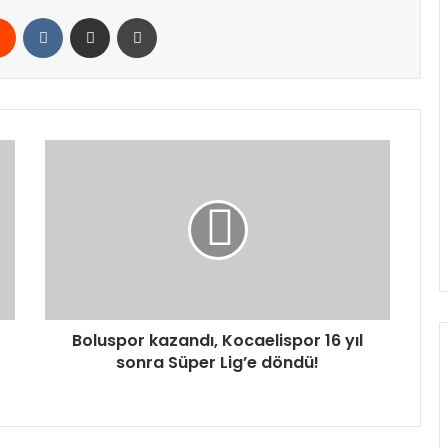
rest
Reddit
VKontakte
E-Posta ile paylaş
Yazdır
Boluspor
kazandı,
Kocaelispor
16
yıl
sonra
Süper
Lig’e
döndü!
Boluspor kazandı, Kocaelispor 16 yıl
sonra Süper Lig’e döndü!