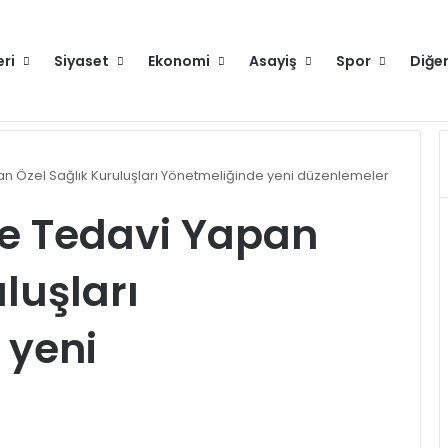
eri
Siyaset
Ekonomi
Asayiş
Spor
Diğe
runlu değilse gitmeyin
Hakkımızda
an Özel Sağlık Kuruluşları Yönetmeliğinde yeni düzenlemeler
ve Tedavi Yapan
luşları
 yeni