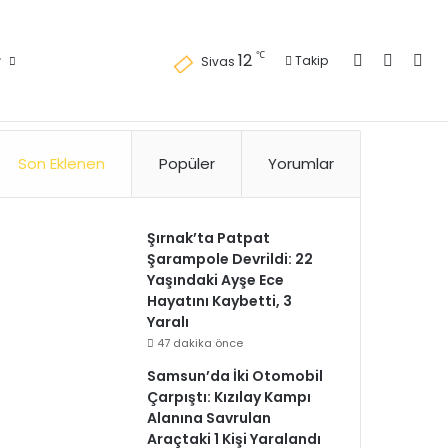
Kayıt Ol
Kenar 
Ara
℃
12
r
Takip
Sivas
Künye
Gizlilik Politikası
Kullanım Politikası
Reklam
İletişim
Son Eklenen
Popüler
Yorumlar
Şırnak’ta Patpat
Şarampole Devrildi: 22
Yaşındaki Ayşe Ece
Hayatını Kaybetti, 3
Yaralı
47 dakika önce
Samsun’da İki Otomobil
Çarpıştı: Kızılay Kampı
Alanına Savrulan
Araçtaki 1 Kişi Yaralandı