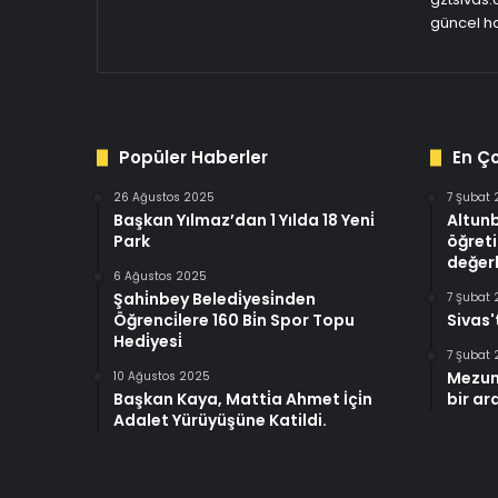
güncel ha
Popüler Haberler
En Ç
26 Ağustos 2025
7 Şubat
Başkan Yılmaz’dan 1 Yılda 18 Yeni̇
Altun
Park
öğreti
değerl
6 Ağustos 2025
Şahi̇nbey Beledi̇yesi̇nden
7 Şubat
Öğrenci̇lere 160 Bi̇n Spor Topu
Sivas'
Hedi̇yesi̇
7 Şubat
Mezun
10 Ağustos 2025
Başkan Kaya, Matti̇a Ahmet İçi̇n
bir ar
Adalet Yürüyüşüne Katildi.