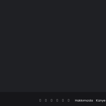
Facebook
X
Pinterest
LinkedIn
YouTube
Instagram
Hakkımızda
Künye