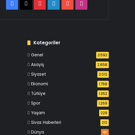
Facebook
X
Pinterest
LinkedIn
YouTube
Instagram
Kategoriler
Genel
3.593
Asayiş
2.658
Siyaset
2.012
Ekonomi
1.768
Türkiye
1.352
Spor
1.269
Yaşam
229
Sivas Haberleri
212
Dünya
181