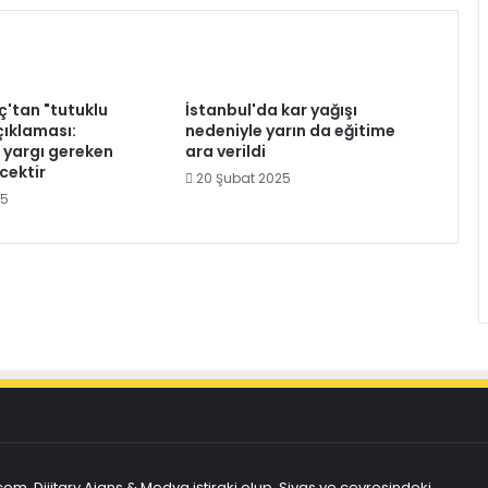
ç'tan "tutuklu
İstanbul'da kar yağışı
çıklaması:
nedeniyle yarın da eğitime
, yargı gereken
ara verildi
cektir
20 Şubat 2025
25
com, Dijitary Ajans & Medya iştiraki olup, Sivas ve çevresindeki