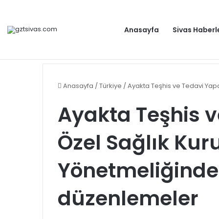
Anasayfa
Sivas Haberl
Dışişleri Bakanlığından Sudan için seyahat uyarısı: Zo
Gündem
Anasayfa
/
Türkiye
/
Ayakta Teşhis ve Tedavi Yap
Ayakta Teşhis 
Özel Sağlık Kuru
Yönetmeliğinde
düzenlemeler