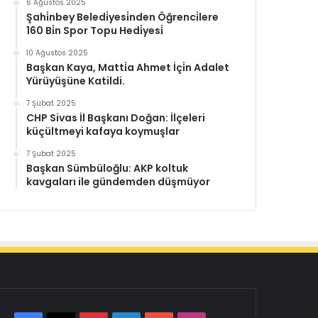
6 Ağustos 2025
Şahi̇nbey Beledi̇yesi̇nden Öğrenci̇lere
160 Bi̇n Spor Topu Hedi̇yesi̇
10 Ağustos 2025
Başkan Kaya, Matti̇a Ahmet İçi̇n Adalet
Yürüyüşüne Katildi.
7 Şubat 2025
CHP Sivas İl Başkanı Doğan: İlçeleri
küçültmeyi kafaya koymuşlar
7 Şubat 2025
Başkan Sümbüloğlu: AKP koltuk
kavgaları ile gündemden düşmüyor