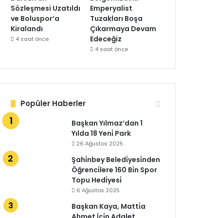
Sözleşmesi Uzatıldı
Emperyalist
ve Boluspor’a
Tuzakları Boşa
Kiralandı
Çıkarmaya Devam
Edeceğiz
4 saat önce
4 saat önce
Popüler Haberler
Başkan Yılmaz’dan 1
Yılda 18 Yeni̇ Park
26 Ağustos 2025
Şahi̇nbey Beledi̇yesi̇nden
Öğrenci̇lere 160 Bi̇n Spor
Topu Hedi̇yesi̇
6 Ağustos 2025
Başkan Kaya, Matti̇a
Ahmet İçi̇n Adalet