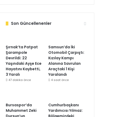
Son Güncellenenler
Şırnak’ta Patpat
Samsun’da İki
Şarampole
Otomobil Çarpıştı:
Devrildi: 22
Kızılay Kampı
Yaşındaki Ayşe Ece
Alanına Savrulan
Hayatını Kaybetti,
Araçtaki 1 Kişi
3 Yaralı
Yaralandı
47 dakika önce
4 saat önce
Bursaspor’da
Cumhurbaşkanı
Muhammet Zeki
Yardımcısı Yılmaz:
Dursun’un
Bölgemizdeki