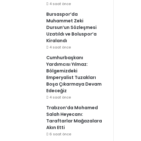
4 saat önce
Bursaspor’da
Muhammet Zeki
Dursun’un Sözleşmesi
Uzatıldı ve Boluspor’a
Kiralandı
4 saat önce
Cumhurbaşkanı
Yardımcısı Yılmaz:
Bölgemizdeki
Emperyalist Tuzakları
Boşa Çıkarmaya Devam
Edeceğiz
4 saat önce
Trabzon’da Mohamed
Salah Heyecanı:
Taraftarlar Mağazalara
Akın Etti
6 saat önce