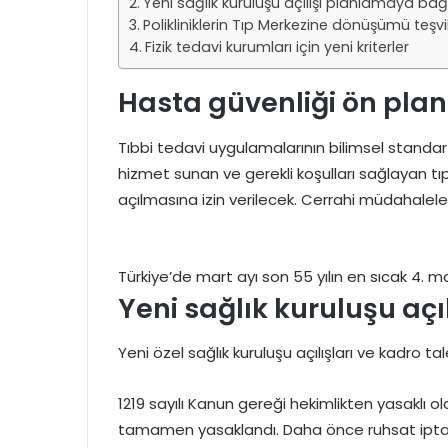
Yeni sağlık kuruluşu açılışı planlamaya bağl
Polikliniklerin Tıp Merkezine dönüşümü teşvi
Fizik tedavi kurumları için yeni kriterler
Hasta güvenliği ön pla
Tıbbi tedavi uygulamalarının bilimsel standa
hizmet sunan ve gerekli koşulları sağlayan tı
açılmasına izin verilecek. Cerrahi müdahalele
Türkiye’de mart ayı son 55 yılın en sıcak 4. ma
Yeni sağlık kuruluşu aç
Yeni özel sağlık kuruluşu açılışları ve kadro t
1219 sayılı Kanun gereği hekimlikten yasaklı ola
tamamen yasaklandı. Daha önce ruhsat iptali 