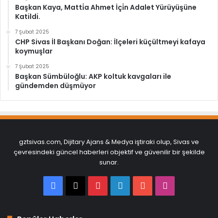
Başkan Kaya, Matti̇a Ahmet İçi̇n Adalet Yürüyüşüne
Katildi.
7 Şubat 2025
CHP Sivas İl Başkanı Doğan: İlçeleri küçültmeyi kafaya
koymuşlar
7 Şubat 2025
Başkan Sümbüloğlu: AKP koltuk kavgaları ile
gündemden düşmüyor
gztsivas.com, Dijitary Ajans & Medya iştiraki olup, Sivas ve
çevresindeki güncel haberleri objektif ve güvenilir bir şekilde
sunar.
Facebook
X
Pinterest
LinkedIn
YouTube
Instagram