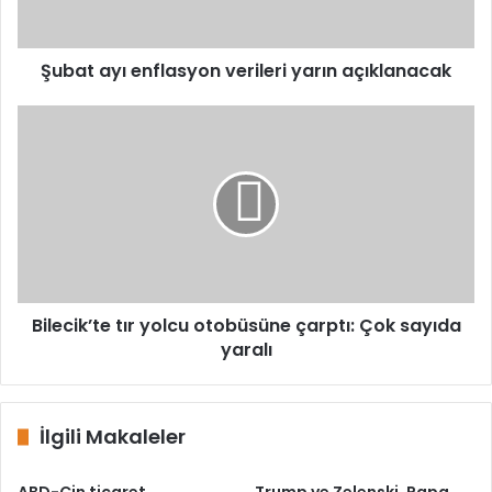
Şubat ayı enflasyon verileri yarın açıklanacak
Bilecik’te
tır
yolcu
otobüsüne
çarptı:
Çok
sayıda
yaralı
Bilecik’te tır yolcu otobüsüne çarptı: Çok sayıda
yaralı
İlgili Makaleler