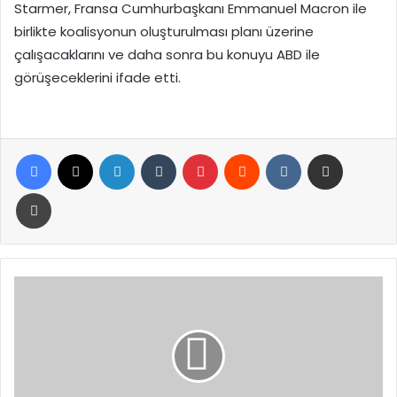
Starmer, Fransa Cumhurbaşkanı Emmanuel Macron ile
birlikte koalisyonun oluşturulması planı üzerine
çalışacaklarını ve daha sonra bu konuyu ABD ile
görüşeceklerini ifade etti.
Facebook
X
LinkedIn
Tumblr
Pinterest
Reddit
VKontakte
E-Posta ile paylaş
Yazdır
Şubat
ayı
enflasyon
verileri
yarın
açıklanacak