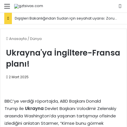
Menü
Ar
Dışişleri Bakanlığından Sudan için seyahat uyarısı: Zorunlu değilse gitmeyin
Anasayfa
/
Dünya
Ukrayna'ya İngiltere-Fransa
planı!
2 Mart 2025
BBC’ye verdiği röportajda, ABD Başkanı Donald
Trump ile
Ukrayna
Devlet Başkanı Volodimir Zelenskiy
arasında Washington’da yaşanan tartışmayı ofisinde
izlediğini anlatan Starmer, “Kimse bunu görmek