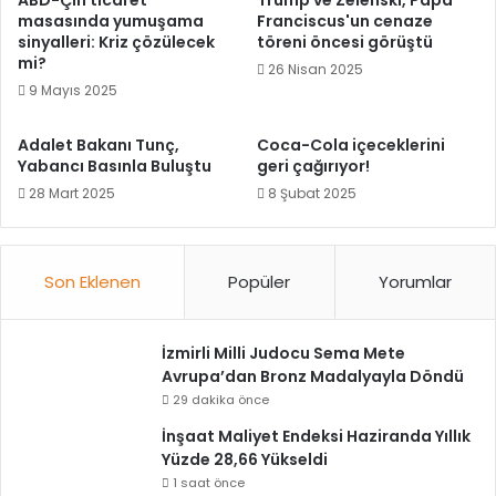
ABD-Çin ticaret
Trump ve Zelenski, Papa
masasında yumuşama
Franciscus'un cenaze
sinyalleri: Kriz çözülecek
töreni öncesi görüştü
mi?
26 Nisan 2025
9 Mayıs 2025
Adalet Bakanı Tunç,
Coca-Cola içeceklerini
Yabancı Basınla Buluştu
geri çağırıyor!
28 Mart 2025
8 Şubat 2025
Son Eklenen
Popüler
Yorumlar
İzmirli Milli Judocu Sema Mete
Avrupa’dan Bronz Madalyayla Döndü
29 dakika önce
İnşaat Maliyet Endeksi Haziranda Yıllık
Yüzde 28,66 Yükseldi
1 saat önce