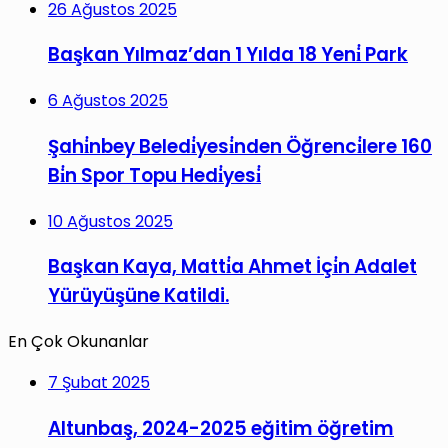
26 Ağustos 2025
Başkan Yılmaz’dan 1 Yılda 18 Yeni̇ Park
6 Ağustos 2025
Şahi̇nbey Beledi̇yesi̇nden Öğrenci̇lere 160
Bi̇n Spor Topu Hedi̇yesi̇
10 Ağustos 2025
Başkan Kaya, Matti̇a Ahmet İçi̇n Adalet
Yürüyüşüne Katildi.
En Çok Okunanlar
7 Şubat 2025
Altunbaş, 2024-2025 eğitim öğretim