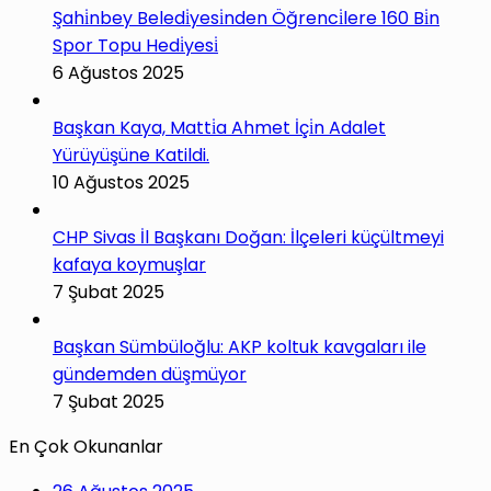
Şahi̇nbey Beledi̇yesi̇nden Öğrenci̇lere 160 Bi̇n
Spor Topu Hedi̇yesi̇
6 Ağustos 2025
Başkan Kaya, Matti̇a Ahmet İçi̇n Adalet
Yürüyüşüne Katildi.
10 Ağustos 2025
CHP Sivas İl Başkanı Doğan: İlçeleri küçültmeyi
kafaya koymuşlar
7 Şubat 2025
Başkan Sümbüloğlu: AKP koltuk kavgaları ile
gündemden düşmüyor
7 Şubat 2025
En Çok Okunanlar