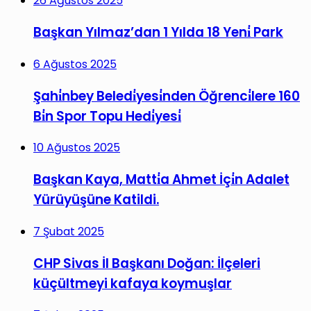
26 Ağustos 2025
Başkan Yılmaz’dan 1 Yılda 18 Yeni̇ Park
6 Ağustos 2025
Şahi̇nbey Beledi̇yesi̇nden Öğrenci̇lere 160
Bi̇n Spor Topu Hedi̇yesi̇
10 Ağustos 2025
Başkan Kaya, Matti̇a Ahmet İçi̇n Adalet
Yürüyüşüne Katildi.
7 Şubat 2025
CHP Sivas İl Başkanı Doğan: İlçeleri
küçültmeyi kafaya koymuşlar