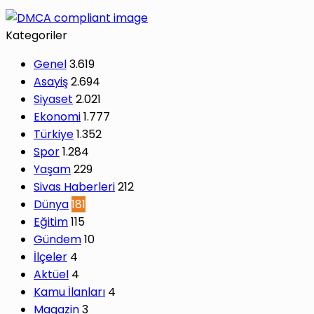
Kategoriler
Genel
3.619
Asayiş
2.694
Siyaset
2.021
Ekonomi
1.777
Türkiye
1.352
Spor
1.284
Yaşam
229
Sivas Haberleri
212
Dünya
181
Eğitim
115
Gündem
10
İlçeler
4
Aktüel
4
Kamu İlanları
4
Magazin
3