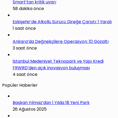
Smart’tan kritik uyarı
58 dakika önce
Eskişehir’de Alkollü Sürücü Direğe Çarptı: 1 Yaralı
1 saat önce
Ankara’da Değnekçilere Operasyon: 10 Gözaltı
3 saat önce
İstanbul Medeniyet Teknopark ve Yapı Kredi
FRWRD’den açık inovasyon buluşması
4 saat önce
Popüler Haberler
Başkan Yılmaz’dan 1 Yılda 18 Yeni̇ Park
26 Ağustos 2025