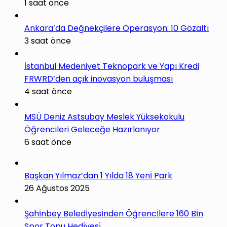
1 saat önce
Ankara’da Değnekçilere Operasyon: 10 Gözaltı
3 saat önce
İstanbul Medeniyet Teknopark ve Yapı Kredi
FRWRD’den açık inovasyon buluşması
4 saat önce
MSÜ Deniz Astsubay Meslek Yüksekokulu
Öğrencileri Geleceğe Hazırlanıyor
6 saat önce
Başkan Yılmaz’dan 1 Yılda 18 Yeni̇ Park
26 Ağustos 2025
Şahi̇nbey Beledi̇yesi̇nden Öğrenci̇lere 160 Bi̇n
Spor Topu Hedi̇yesi̇