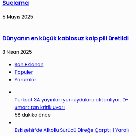
Suçlama
5 Mayıs 2025
Dünyanın en küçük kablosuz kalp pili üretildi
3 Nisan 2025
Son Eklenen
Popüler
Yorumlar
Türksat 3A yayınları yeni uydulara aktarılıyor: D-
Smart’tan kritik uyarı
58 dakika önce
Eskişehir’de Alkollü Sürücü Direğe Çarptı: 1 Yaralı