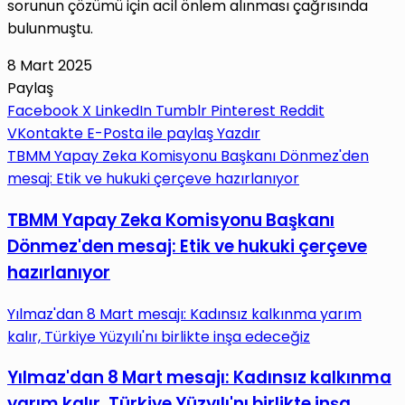
sorunun çözümü için acil önlem alınması çağrısında
bulunmuştu.
8 Mart 2025
Paylaş
Facebook
X
LinkedIn
Tumblr
Pinterest
Reddit
VKontakte
E-Posta ile paylaş
Yazdır
TBMM Yapay Zeka Komisyonu Başkanı Dönmez'den
mesaj: Etik ve hukuki çerçeve hazırlanıyor
TBMM Yapay Zeka Komisyonu Başkanı
Dönmez'den mesaj: Etik ve hukuki çerçeve
hazırlanıyor
Yılmaz'dan 8 Mart mesajı: Kadınsız kalkınma yarım
kalır, Türkiye Yüzyılı'nı birlikte inşa edeceğiz
Yılmaz'dan 8 Mart mesajı: Kadınsız kalkınma
yarım kalır, Türkiye Yüzyılı'nı birlikte inşa