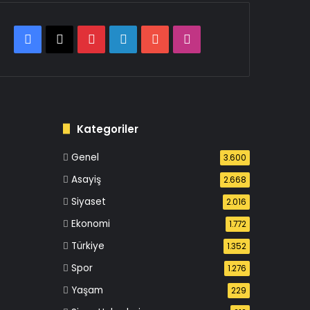
Facebook
X
Pinterest
LinkedIn
YouTube
Instagram
Kategoriler
Genel
3.600
Asayiş
2.668
Siyaset
2.016
Ekonomi
1.772
Türkiye
1.352
Spor
1.276
Yaşam
229