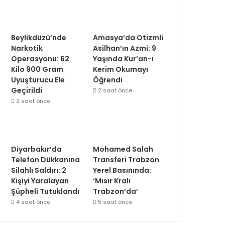
Beylikdüzü’nde
Amasya’da Otizmli
Narkotik
Asilhan’ın Azmi: 9
Operasyonu: 62
Yaşında Kur’an-ı
Kilo 900 Gram
Kerim Okumayı
Uyuşturucu Ele
Öğrendi
Geçirildi
2 saat önce
2 saat önce
Diyarbakır’da
Mohamed Salah
Telefon Dükkanına
Transferi Trabzon
Silahlı Saldırı: 2
Yerel Basınında:
Kişiyi Yaralayan
‘Mısır Kralı
Şüpheli Tutuklandı
Trabzon’da’
4 saat önce
5 saat önce