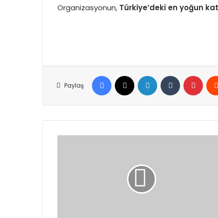
Organizasyonun,
Türkiye’deki en yoğun kat
Facebook
X
LinkedIn
Tumblr
Pinte
Paylaş
Cumhuriyet
Üniversitesi'nden
TEKNOFEST’te
Büyük
Başarı