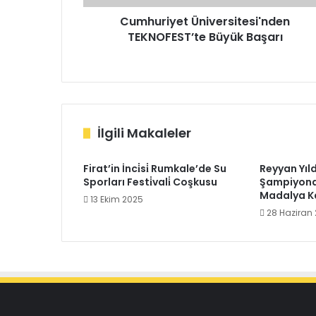
Cumhuriyet Üniversitesi'nden
TEKNOFEST’te Büyük Başarı
İlgili Makaleler
Firat’in İnci̇si̇ Rumkale’de Su
Reyyan Yıl
Sporları Festi̇vali̇ Coşkusu
Şampiyona
Madalya K
13 Ekim 2025
28 Haziran