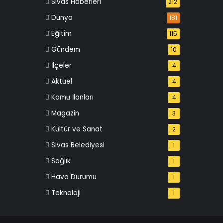
Sivas Haberleri
212
Dünya
181
Eğitim
115
Gündem
10
İlçeler
4
Aktüel
4
Kamu İlanları
4
Magazin
3
Kültür ve Sanat
2
Sivas Belediyesi
1
Sağlık
1
Hava Durumu
1
Teknoloji
1