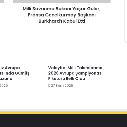
Burkhard’ı
Kabul
Milli Savunma Bakanı Yaşar Güler,
Etti
Fransa Genelkurmay Başkanı
Burkhard’ı Kabul Etti
dız Avrupa
Voleybol Milli Takımlarının
sı’nda Gümüş
2026 Avrupa Şampiyonası
azandı
Fikstürü Belli Oldu
 2025
27 Ekim 2025