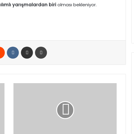
ılımlı yarışmalardan biri
olması bekleniyor.
rest
Reddit
VKontakte
E-Posta ile paylaş
Yazdır
Milli
Savunma
Bakanı
Yaşar
Güler,
Fransa
Genelkurmay
Başkanı