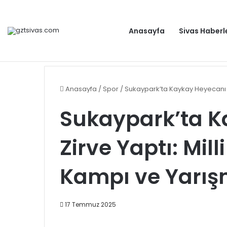
Anasayfa
Sivas Haberl
Gıda işletmelerine karekod zorunluluğu geldi
Gündem
Anasayfa
/
Spor
/
Sukaypark’ta Kaykay Heyecanı Z
Sukaypark’ta K
Zirve Yaptı: Mil
Kampı ve Yarış
17 Temmuz 2025