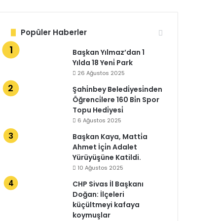
Popüler Haberler
Başkan Yılmaz’dan 1
Yılda 18 Yeni̇ Park
26 Ağustos 2025
Şahi̇nbey Beledi̇yesi̇nden
Öğrenci̇lere 160 Bi̇n Spor
Topu Hedi̇yesi̇
6 Ağustos 2025
Başkan Kaya, Matti̇a
Ahmet İçi̇n Adalet
Yürüyüşüne Katildi.
10 Ağustos 2025
CHP Sivas İl Başkanı
Doğan: İlçeleri
küçültmeyi kafaya
koymuşlar