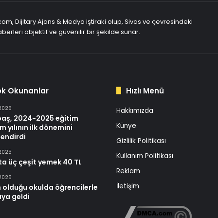
com, Dijitary Ajans & Medya iştiraki olup, Sivas ve çevresindeki
berleri objektif ve güvenilir bir şekilde sunar.
ok Okunanlar
Hızlı Menü
 2025
Hakkımızda
baş, 2024-2025 eğitim
Künye
m yılının ilk dönemini
endirdi
Gizlilik Politikası
 2025
Kullanım Politikası
ta üç çeşit yemek 40 TL
Reklam
 2025
İletişim
 olduğu okulda öğrencilerle
aya geldi