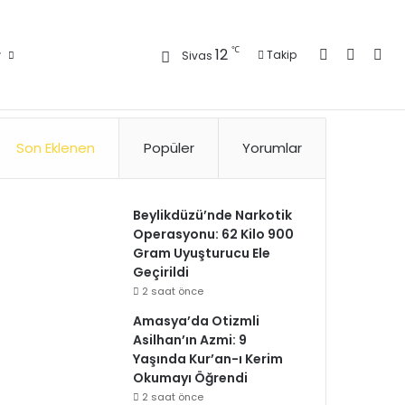
Kayıt Ol
Kenar 
Ara
℃
12
r
Takip
Sivas
Künye
Gizlilik Politikası
Kullanım Politikası
Reklam
İletişim
Son Eklenen
Popüler
Yorumlar
Beylikdüzü’nde Narkotik
Operasyonu: 62 Kilo 900
Gram Uyuşturucu Ele
Geçirildi
2 saat önce
Amasya’da Otizmli
Asilhan’ın Azmi: 9
Yaşında Kur’an-ı Kerim
Okumayı Öğrendi
2 saat önce