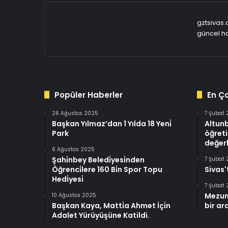
gztsivas.
güncel ha
Popüler Haberler
En Ç
26 Ağustos 2025
7 Şubat
Başkan Yılmaz’dan 1 Yılda 18 Yeni̇
Altun
Park
öğreti
değerl
6 Ağustos 2025
Şahi̇nbey Beledi̇yesi̇nden
7 Şubat
Öğrenci̇lere 160 Bi̇n Spor Topu
Sivas'
Hedi̇yesi̇
7 Şubat
Mezun
10 Ağustos 2025
Başkan Kaya, Matti̇a Ahmet İçi̇n
bir ar
Adalet Yürüyüşüne Katildi.