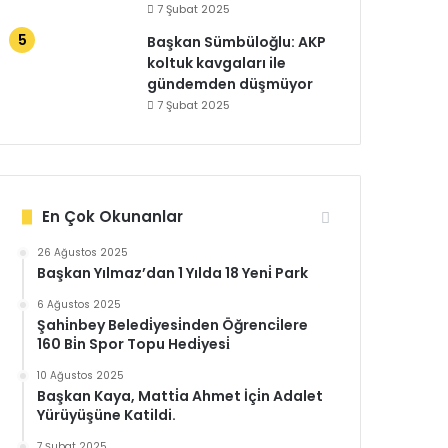
7 Şubat 2025
Başkan Sümbüloğlu: AKP
koltuk kavgaları ile
gündemden düşmüyor
7 Şubat 2025
En Çok Okunanlar
26 Ağustos 2025
Başkan Yılmaz’dan 1 Yılda 18 Yeni̇ Park
6 Ağustos 2025
Şahi̇nbey Beledi̇yesi̇nden Öğrenci̇lere
160 Bi̇n Spor Topu Hedi̇yesi̇
10 Ağustos 2025
Başkan Kaya, Matti̇a Ahmet İçi̇n Adalet
Yürüyüşüne Katildi.
7 Şubat 2025