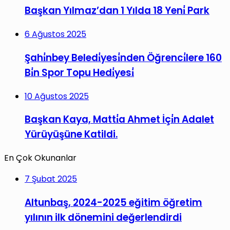
Başkan Yılmaz’dan 1 Yılda 18 Yeni̇ Park
6 Ağustos 2025
Şahi̇nbey Beledi̇yesi̇nden Öğrenci̇lere 160
Bi̇n Spor Topu Hedi̇yesi̇
10 Ağustos 2025
Başkan Kaya, Matti̇a Ahmet İçi̇n Adalet
Yürüyüşüne Katildi.
En Çok Okunanlar
7 Şubat 2025
Altunbaş, 2024-2025 eğitim öğretim
yılının ilk dönemini değerlendirdi