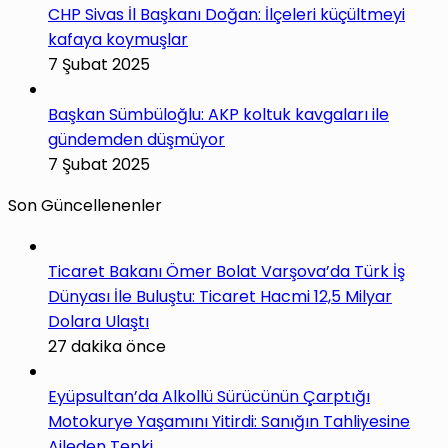
CHP Sivas İl Başkanı Doğan: İlçeleri küçültmeyi
kafaya koymuşlar
7 Şubat 2025
Başkan Sümbüloğlu: AKP koltuk kavgaları ile
gündemden düşmüyor
7 Şubat 2025
Son Güncellenenler
Ticaret Bakanı Ömer Bolat Varşova’da Türk İş
Dünyası İle Buluştu: Ticaret Hacmi 12,5 Milyar
Dolara Ulaştı
27 dakika önce
Eyüpsultan’da Alkollü Sürücünün Çarptığı
Motokurye Yaşamını Yitirdi: Sanığın Tahliyesine
Aileden Tepki