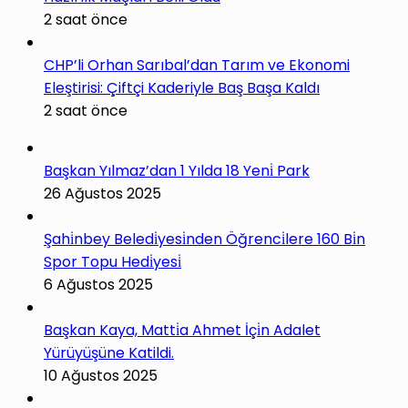
2 saat önce
CHP’li Orhan Sarıbal’dan Tarım ve Ekonomi
Eleştirisi: Çiftçi Kaderiyle Baş Başa Kaldı
2 saat önce
Başkan Yılmaz’dan 1 Yılda 18 Yeni̇ Park
26 Ağustos 2025
Şahi̇nbey Beledi̇yesi̇nden Öğrenci̇lere 160 Bi̇n
Spor Topu Hedi̇yesi̇
6 Ağustos 2025
Başkan Kaya, Matti̇a Ahmet İçi̇n Adalet
Yürüyüşüne Katildi.
10 Ağustos 2025