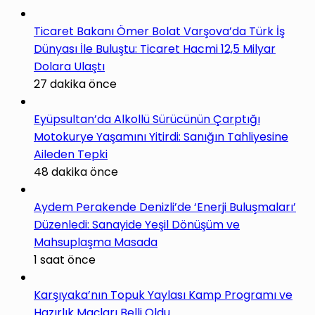
Ticaret Bakanı Ömer Bolat Varşova’da Türk İş
Dünyası İle Buluştu: Ticaret Hacmi 12,5 Milyar
Dolara Ulaştı
27 dakika önce
Eyüpsultan’da Alkollü Sürücünün Çarptığı
Motokurye Yaşamını Yitirdi: Sanığın Tahliyesine
Aileden Tepki
48 dakika önce
Aydem Perakende Denizli’de ‘Enerji Buluşmaları’
Düzenledi: Sanayide Yeşil Dönüşüm ve
Mahsuplaşma Masada
1 saat önce
Karşıyaka’nın Topuk Yaylası Kamp Programı ve
Hazırlık Maçları Belli Oldu