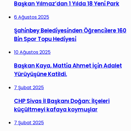
Başkan Yılmaz’dan 1 Yılda 18 Yeni̇ Park
6 Ağustos 2025
Şahi̇nbey Beledi̇yesi̇nden Öğrenci̇lere 160
Bi̇n Spor Topu Hedi̇yesi̇
10 Ağustos 2025
Başkan Kaya, Matti̇a Ahmet İçi̇n Adalet
Yürüyüşüne Katildi.
7 Şubat 2025
CHP Sivas İl Başkanı Doğan: İlçeleri
küçültmeyi kafaya koymuşlar
7 Şubat 2025