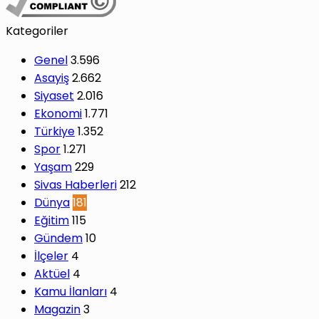
Kategoriler
Genel
3.596
Asayiş
2.662
Siyaset
2.016
Ekonomi
1.771
Türkiye
1.352
Spor
1.271
Yaşam
229
Sivas Haberleri
212
Dünya
181
Eğitim
115
Gündem
10
İlçeler
4
Aktüel
4
Kamu İlanları
4
Magazin
3