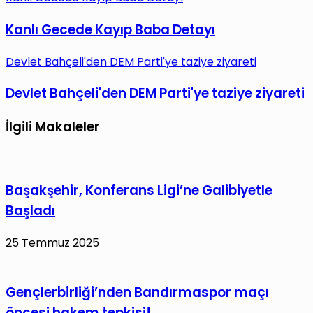
Kanlı Gecede Kayıp Baba Detayı
Devlet Bahçeli'den DEM Parti'ye taziye ziyareti
Devlet Bahçeli'den DEM Parti'ye taziye ziyareti
İlgili Makaleler
Başakşehir, Konferans Ligi’ne Galibiyetle
Başladı
25 Temmuz 2025
Gençlerbirliği’nden Bandırmaspor maçı
öncesi hakem tepkisi!