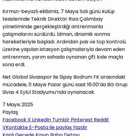
Kırmızı-beyazlı ekibimiz, 7 Mayıs Salı günü kulüp
tesislerinde Teknik Direktör Rıza Çalımbay
yönetiminde gerçekleştirdiği antrenmanla
çalışmalarını sürdürdü. İdman, dinamik ısınma
hareketleriyle başladı. Ardından pas ve top kontrolü
üzerine yapılan istasyon çalışmalarıyla devam eden
antrenman, yarım sahada oynanan çift kale maçla
sona erdi.
Net Global Sivasspor ile Sipay Bodrum FK arasındaki
mücadele, 11 Mayıs Pazar günü saat 16.00’da BG Grup
Sivas 4 Eylül Stadyumu’nda oynanacak.
7 Mayıs 2025
Paylaş
Facebook
X
LinkedIn
Tumblr
Pinterest
Reddit
VKontakte
E-Posta ile paylaş
Yazdır
Kanlı Gecede Kayıp Baba Detayı