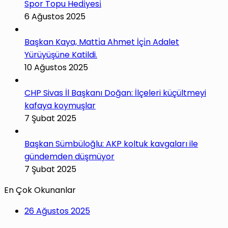
Spor Topu Hedi̇yesi̇
6 Ağustos 2025
Başkan Kaya, Matti̇a Ahmet İçi̇n Adalet
Yürüyüşüne Katildi.
10 Ağustos 2025
CHP Sivas İl Başkanı Doğan: İlçeleri küçültmeyi
kafaya koymuşlar
7 Şubat 2025
Başkan Sümbüloğlu: AKP koltuk kavgaları ile
gündemden düşmüyor
7 Şubat 2025
En Çok Okunanlar
26 Ağustos 2025