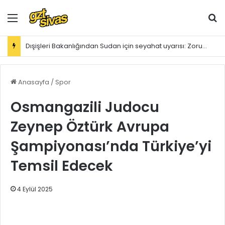
Menü
Ar
Dışişleri Bakanlığından Sudan için seyahat uyarısı: Zorunlu değilse gitmeyin
Anasayfa
/
Spor
Osmangazili Judocu
Zeynep Öztürk Avrupa
Şampiyonası’nda Türkiye’yi
Temsil Edecek
4 Eylül 2025