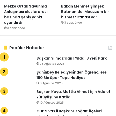
Mekke Ortak Savunma
Bakan Mehmet Şimşek
Anlaşması uluslararası
Batman’da: Muazzam bir
basında geniş yankı
hizmet fırtınası var
uyandırdı
3 saat önce
3 saat önce
Popüler Haberler
Başkan Yılmaz’dan 1 Yılda 18 Yeni̇ Park
26 Ağustos 2025
Şahi̇nbey Beledi̇yesi̇nden Öğrenci̇lere
160 Bi̇n Spor Topu Hedi̇yesi̇
6 Ağustos 2025
Başkan Kaya, Matti̇a Ahmet İçi̇n Adalet
Yürüyüşüne Katildi.
10 Ağustos 2025
CHP Sivas İl Başkanı Doğan: İlçeleri