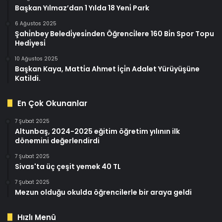
Başkan Yılmaz’dan 1 Yılda 18 Yeni̇ Park
6 Ağustos 2025
Şahi̇nbey Beledi̇yesi̇nden Öğrenci̇lere 160 Bi̇n Spor Topu
Hedi̇yesi̇
10 Ağustos 2025
Başkan Kaya, Matti̇a Ahmet İçi̇n Adalet Yürüyüşüne
Katildi.
En Çok Okunanlar
7 Şubat 2025
Altunbaş, 2024-2025 eğitim öğretim yılının ilk
dönemini değerlendirdi
7 Şubat 2025
Sivas'ta üç çeşit yemek 40 TL
7 Şubat 2025
Mezun olduğu okulda öğrencilerle bir araya geldi
Hızlı Menü