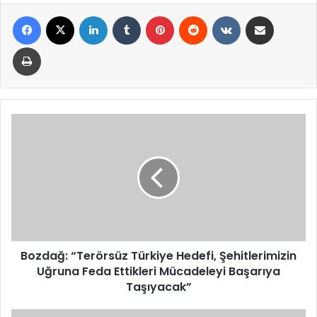
Facebook
X
LinkedIn
Tumblr
Pinterest
Reddit
VKontakte
E-Posta ile paylaş
Yazdır
Bozdağ:
“Terörsüz
Türkiye
Hedefi,
Şehitlerimizin
Uğruna
Feda
Ettikleri
Mücadeleyi
Başarıya
Bozdağ: “Terörsüz Türkiye Hedefi, Şehitlerimizin
Taşıyacak”
Uğruna Feda Ettikleri Mücadeleyi Başarıya
Taşıyacak”
21