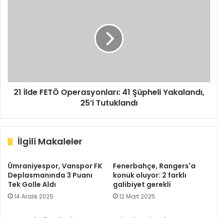
İlde
FETÖ
Operasyonları:
41
Şüpheli
Yakalandı,
25’i
Tutuklandı
21 İlde FETÖ Operasyonları: 41 Şüpheli Yakalandı,
25’i Tutuklandı
İlgili Makaleler
Ümraniyespor, Vanspor FK
Fenerbahçe, Rangers'a
Deplasmanında 3 Puanı
konuk oluyor: 2 farklı
Tek Golle Aldı
galibiyet gerekli
14 Aralık 2025
12 Mart 2025