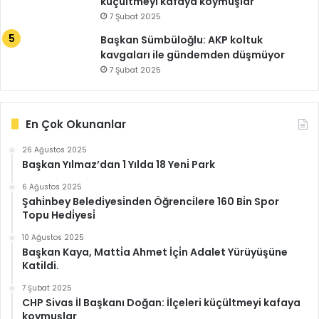
küçültmeyi kafaya koymuşlar
7 Şubat 2025
Başkan Sümbüloğlu: AKP koltuk
kavgaları ile gündemden düşmüyor
7 Şubat 2025
En Çok Okunanlar
26 Ağustos 2025
Başkan Yılmaz’dan 1 Yılda 18 Yeni̇ Park
6 Ağustos 2025
Şahi̇nbey Beledi̇yesi̇nden Öğrenci̇lere 160 Bi̇n Spor
Topu Hedi̇yesi̇
10 Ağustos 2025
Başkan Kaya, Matti̇a Ahmet İçi̇n Adalet Yürüyüşüne
Katildi.
7 Şubat 2025
CHP Sivas İl Başkanı Doğan: İlçeleri küçültmeyi kafaya
koymuşlar