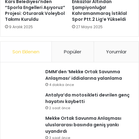
Kars Belediyesi’nden
Enkazlar Altından
“Sporla Engelleri Aşıyoruz”
Şampiyonluğa!
Projesi: Oturarak Voleybol
Kahramanmaraş İstiklal
Takımı Kuruldu
Spor Ptt.2 Lig’e Yükseldi
9 Aralık 2025
27 Mayıs 2025
Son Eklenen
Popüler
Yorumlar
DMM’den ‘Mekke Ortak Savunma
Anlaşması’ iddialarına yalanlama
4 dakika önce
Antalya’da motosikleti devrilen genç
hayatını kaybetti
2 saat önce
Mekke Ortak Savunma Anlaşması
uluslararası basında geniş yankı
uyandırdı
3 saat önce