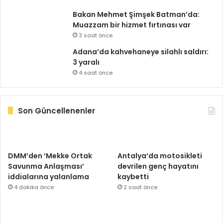
Bakan Mehmet Şimşek Batman’da:
Muazzam bir hizmet fırtınası var
3 saat önce
Adana’da kahvehaneye silahlı saldırı:
3 yaralı
4 saat önce
Son Güncellenenler
DMM’den ‘Mekke Ortak
Antalya’da motosikleti
Savunma Anlaşması’
devrilen genç hayatını
iddialarına yalanlama
kaybetti
4 dakika önce
2 saat önce