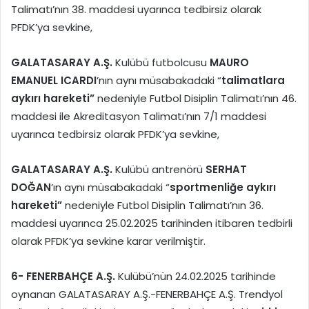
Talimatı’nın 38. maddesi uyarınca tedbirsiz olarak
PFDK’ya sevkine,
GALATASARAY A.Ş.
Kulübü futbolcusu
MAURO
EMANUEL ICARDI
’nın aynı müsabakadaki “
talimatlara
aykırı hareketi”
nedeniyle Futbol Disiplin Talimatı’nın 46.
maddesi ile Akreditasyon Talimatı’nın 7/1 maddesi
uyarınca tedbirsiz olarak PFDK’ya sevkine,
GALATASARAY A.Ş.
Kulübü antrenörü
SERHAT
DOĞAN
’ın aynı müsabakadaki “
sportmenliğe aykırı
hareketi”
nedeniyle Futbol Disiplin Talimatı’nın 36.
maddesi uyarınca 25.02.2025 tarihinden itibaren tedbirli
olarak PFDK’ya sevkine karar verilmiştir.
6-
FENERBAHÇE A.Ş.
Kulübü’nün 24.02.2025 tarihinde
oynanan GALATASARAY A.Ş.-FENERBAHÇE A.Ş. Trendyol