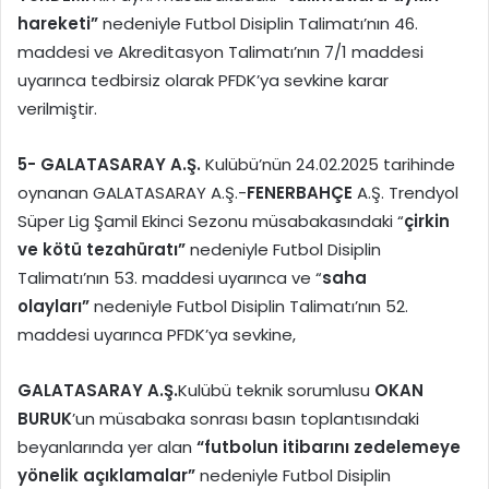
hareketi”
nedeniyle Futbol Disiplin Talimatı’nın 46.
maddesi ve Akreditasyon Talimatı’nın 7/1 maddesi
uyarınca tedbirsiz olarak PFDK’ya sevkine karar
verilmiştir.
5-
GALATASARAY
A.Ş.
Kulübü’nün 24.02.2025 tarihinde
oynanan GALATASARAY A.Ş.-
FENERBAHÇE
A.Ş. Trendyol
Süper Lig Şamil Ekinci Sezonu müsabakasındaki “
çirkin
ve kötü tezahüratı”
nedeniyle Futbol Disiplin
Talimatı’nın 53. maddesi uyarınca ve “
saha
olayları”
nedeniyle Futbol Disiplin Talimatı’nın 52.
maddesi uyarınca PFDK’ya sevkine,
GALATASARAY A.Ş.
Kulübü teknik sorumlusu
OKAN
BURUK
’un müsabaka sonrası basın toplantısındaki
beyanlarında yer alan
“
futbolun itibarını zedelemeye
yönelik açıklamalar
”
nedeniyle Futbol Disiplin