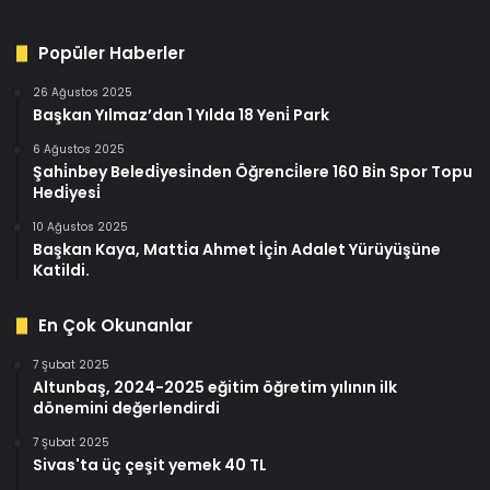
Popüler Haberler
26 Ağustos 2025
Başkan Yılmaz’dan 1 Yılda 18 Yeni̇ Park
6 Ağustos 2025
Şahi̇nbey Beledi̇yesi̇nden Öğrenci̇lere 160 Bi̇n Spor Topu
Hedi̇yesi̇
10 Ağustos 2025
Başkan Kaya, Matti̇a Ahmet İçi̇n Adalet Yürüyüşüne
Katildi.
En Çok Okunanlar
7 Şubat 2025
Altunbaş, 2024-2025 eğitim öğretim yılının ilk
dönemini değerlendirdi
7 Şubat 2025
Sivas'ta üç çeşit yemek 40 TL