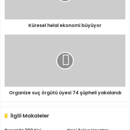
Küresel helal ekonomi büyüyor
Organize
suç
örgütü
üyesi
74
şüpheli
yakalandı
Organize suç örgütü üyesi 74 şüpheli yakalandı
İlgili Makaleler