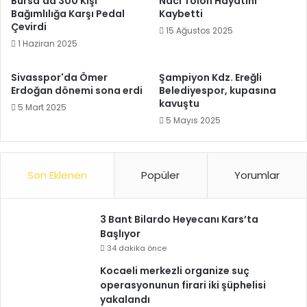
Bursa’da 300 Kişi
Naci Tolon Hayatını
Bağımlılığa Karşı Pedal
Kaybetti
Çevirdi
15 Ağustos 2025
1 Haziran 2025
Sivasspor'da Ömer
Şampiyon Kdz. Ereğli
Erdoğan dönemi sona erdi
Belediyespor, kupasına
kavuştu
5 Mart 2025
5 Mayıs 2025
Son Eklenen
Popüler
Yorumlar
3 Bant Bilardo Heyecanı Kars’ta
Başlıyor
34 dakika önce
Kocaeli merkezli organize suç
operasyonunun firari iki şüphelisi
yakalandı