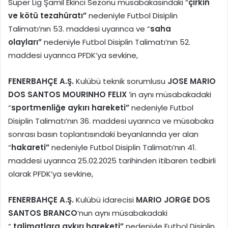
Süper Lig Şamil Ekinci Sezonu müsabakasındaki “
çirkin
ve kötü tezahüratı”
nedeniyle Futbol Disiplin
Talimatı’nın 53. maddesi uyarınca ve “
saha
olayları”
nedeniyle Futbol Disiplin Talimatı’nın 52.
maddesi uyarınca PFDK’ya sevkine,
FENERBAHÇE A.Ş.
Kulübü teknik sorumlusu
JOSE MARIO
DOS SANTOS MOURINHO FELIX
’in aynı müsabakadaki
“
sportmenliğe aykırı hareketi”
nedeniyle Futbol
Disiplin Talimatı’nın 36. maddesi uyarınca ve müsabaka
sonrası basın toplantısındaki beyanlarında yer alan
“
hakareti”
nedeniyle Futbol Disiplin Talimatı’nın 41.
maddesi uyarınca 25.02.2025 tarihinden itibaren tedbirli
olarak PFDK’ya sevkine,
FENERBAHÇE A.Ş.
Kulübü idarecisi
MARIO JORGE DOS
SANTOS BRANCO
’nun aynı müsabakadaki
“
talimatlara aykırı hareketi”
nedeniyle Futbol Disiplin