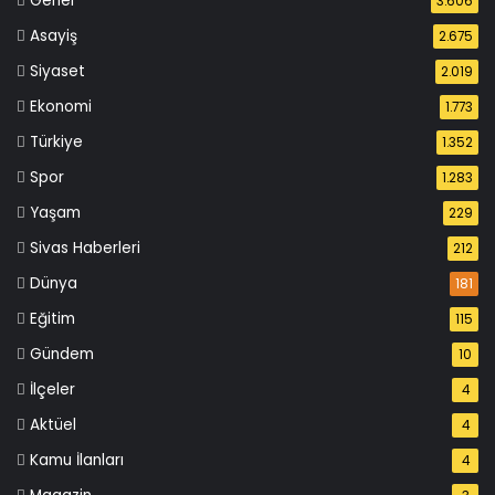
Genel
3.606
Asayiş
2.675
Siyaset
2.019
Ekonomi
1.773
Türkiye
1.352
Spor
1.283
Yaşam
229
Sivas Haberleri
212
Dünya
181
Eğitim
115
Gündem
10
İlçeler
4
Aktüel
4
Kamu İlanları
4