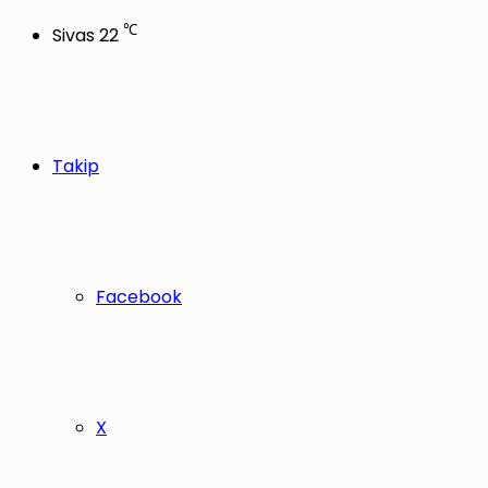
℃
Sivas
22
Takip
Facebook
X