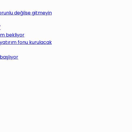
Zorunlu değilse gitmeyin
"
üm bekliyor
 yatırım fonu kurulacak
 başlıyor