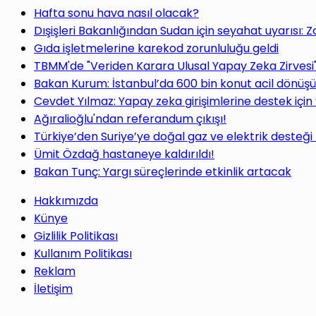
Hafta sonu hava nasıl olacak?
Dışişleri Bakanlığından Sudan için seyahat uyarısı: 
Gıda işletmelerine karekod zorunluluğu geldi
TBMM'de "Veriden Karara Ulusal Yapay Zeka Zirvesi
Bakan Kurum: İstanbul’da 600 bin konut acil dönüş
Cevdet Yılmaz: Yapay zeka girişimlerine destek için
Ağıralioğlu'ndan referandum çıkışı!
Türkiye’den Suriye’ye doğal gaz ve elektrik desteği
Ümit Özdağ hastaneye kaldırıldı!
Bakan Tunç: Yargı süreçlerinde etkinlik artacak
Hakkımızda
Künye
Gizlilik Politikası
Kullanım Politikası
Reklam
İletişim