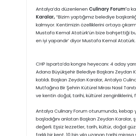
Antalya’da düzenlenen
Culinary Forum’
a ka
Karalar
,
“Bizim yaptığımız belediye başkanlığı 
kalmıyor. Kentimizin özelliklerini ortaya çıka
Mustafa Kemal Atatürk’ün bize bahşettiği bu ül
en iyi yapandır’ diyor Mustafa Kemal Atatürk. B
CHP Isparta’da kongre heyecanı: 4 aday yar
Adana Büyükşehir Belediye Başkanı Zeydan K
katıldı. Başkan Zeydan Karalar, Antalya Culin
Mutfağına Bir Şehrin Kütürel Mirası Nasıl Tanı
ve kentin doğal, tarihi, kültürel zenginliklerini, f
Antalya Culinary Forum oturumunda, kebap ya
başladığını anlatan Başkan Zeydan Karalar, şun
değerli. Eşsiz lezzetler, tarih, kültür, doğal g
farklı bir kent. 10 bin yıla uzanan tarihi miras