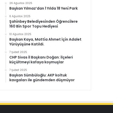
26 Ağustos 2025
Başkan Yılmaz’dan 1 Yılda 18 Yeni̇ Park
6 Ağustos 2025
Şahi̇nbey Beledi̇yesi̇nden Öğrenci̇lere
160 Bi̇n Spor Topu Hedi̇yesi̇
10 Ağustos 2025
Başkan Kaya, Matti̇a Ahmet İçi̇n Adalet
Yürüyüşüne Katildi.
7 Şubat 2025
CHP Sivas İl Başkanı Doğan: İlçeleri
küçültmeyi kafaya koymuşlar
7 Şubat 2025
Başkan Sümbüloğlu: AKP koltuk
kavgaları ile gündemden düşmüyor