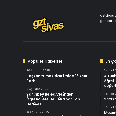
gztsivas.
güncel ha
Popüler Haberler
En Ç
26 Ağustos 2025
7 Şubat
Başkan Yılmaz’dan 1 Yılda 18 Yeni̇
Altun
Park
öğreti
değerl
6 Ağustos 2025
Şahi̇nbey Beledi̇yesi̇nden
7 Şubat
Öğrenci̇lere 160 Bi̇n Spor Topu
Sivas'
Hedi̇yesi̇
7 Şubat
Mezun
10 Ağustos 2025