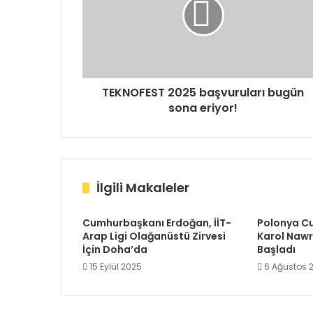
bugün
sona
eriyor!
TEKNOFEST 2025 başvuruları bugün
sona eriyor!
İlgili Makaleler
Cumhurbaşkanı Erdoğan, İİT-
Polonya C
Arap Ligi Olağanüstü Zirvesi
Karol Nawr
İçin Doha’da
Başladı
15 Eylül 2025
6 Ağustos 