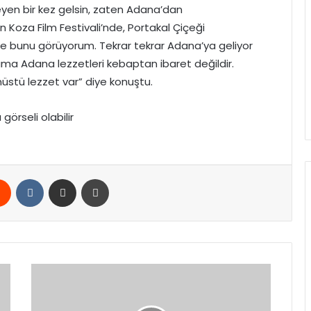
en bir kez gelsin, zaten Adana’dan
n Koza Film Festivali’nde, Portakal Çiçeği
de bunu görüyorum. Tekrar tekrar Adana’ya geliyor
ma Adana lezzetleri kebaptan ibaret değildir.
üstü lezzet var” diye konuştu.
rest
Reddit
VKontakte
E-Posta ile paylaş
Yazdır
Vakıflar,
Aydın’da
1000