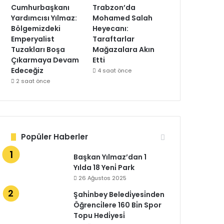
Cumhurbaşkanı
Trabzon’da
Yardımcısı Yılmaz:
Mohamed Salah
Bölgemizdeki
Heyecanı:
Emperyalist
Taraftarlar
Tuzakları Boşa
Mağazalara Akın
Çıkarmaya Devam
Etti
Edeceğiz
4 saat önce
2 saat önce
Popüler Haberler
Başkan Yılmaz’dan 1
Yılda 18 Yeni̇ Park
26 Ağustos 2025
Şahi̇nbey Beledi̇yesi̇nden
Öğrenci̇lere 160 Bi̇n Spor
Topu Hedi̇yesi̇