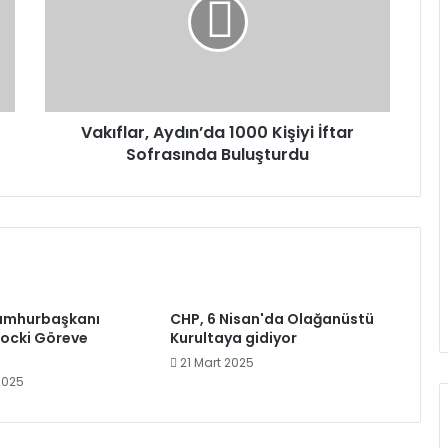
Kişiyi
İftar
Sofrasında
Buluşturdu
Vakıflar, Aydın’da 1000 Kişiyi İftar
Sofrasında Buluşturdu
umhurbaşkanı
CHP, 6 Nisan'da Olağanüstü
ocki Göreve
Kurultaya gidiyor
21 Mart 2025
2025