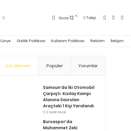
Kayıt Ol
Kenar 
Ara
℃
12
r
Takip
Sivas
Künye
Gizlilik Politikası
Kullanım Politikası
Reklam
İletişim
Son Eklenen
Popüler
Yorumlar
Samsun’da İki Otomobil
Çarpıştı: Kızılay Kampı
Alanına Savrulan
Araçtaki 1 Kişi Yaralandı
2 saat önce
Bursaspor’da
Muhammet Zeki