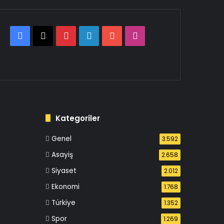
Facebook
X
Pinterest
LinkedIn
YouTube
Instagram
Kategoriler
Genel
3.592
Asayiş
2.658
Siyaset
2.012
Ekonomi
1.768
Türkiye
1.352
Spor
1.269