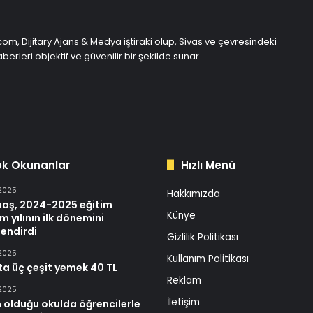
com, Dijitary Ajans & Medya iştiraki olup, Sivas ve çevresindeki
berleri objektif ve güvenilir bir şekilde sunar.
ok Okunanlar
Hızlı Menü
 2025
Hakkımızda
baş, 2024-2025 eğitim
Künye
m yılının ilk dönemini
endirdi
Gizlilik Politikası
 2025
Kullanım Politikası
ta üç çeşit yemek 40 TL
Reklam
 2025
İletişim
 olduğu okulda öğrencilerle