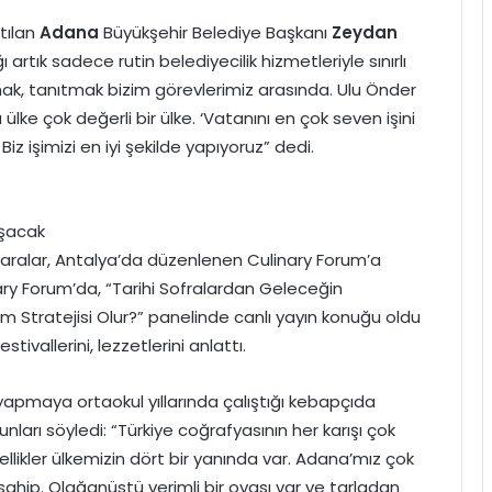
tılan
Adana
Büyükşehir Belediye Başkanı
Zeydan
artık sadece rutin belediyecilik hizmetleriyle sınırlı
rmak, tanıtmak bizim görevlerimiz arasında. Ulu Önder
ke çok değerli bir ülke. ‘Vatanını en çok seven işini
iz işimizi en iyi şekilde yapıyoruz” dedi.
ışacak
aralar, Antalya’da düzenlenen Culinary Forum’a
ary Forum’da, “Tarihi Sofralardan Geleceğin
tım Stratejisi Olur?” panelinde canlı yayın konuğu oldu
estivallerini, lezzetlerini anlattı.
pmaya ortaokul yıllarında çalıştığı kebapçıda
ları söyledi: “Türkiye coğrafyasının her karışı çok
üzellikler ülkemizin dört bir yanında var. Adana’mız çok
a sahip. Olağanüstü verimli bir ovası var ve tarladan