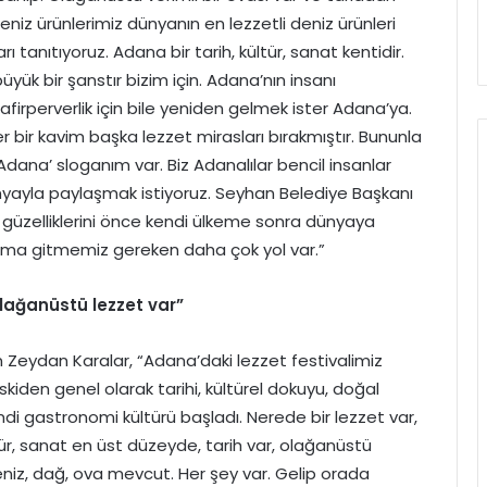
Deniz ürünlerimiz dünyanın en lezzetli deniz ürünleri
ı tanıtıyoruz. Adana bir tarih, kültür, sanat kentidir.
yük bir şanstır bizim için. Adana’nın insanı
misafirperverlik için bile yeniden gelmek ister Adana’ya.
bir kavim başka lezzet mirasları bırakmıştır. Bununla
ir Adana’ sloganım var. Biz Adanalılar bencil insanlar
dünyayla paylaşmak istiyoruz. Seyhan Belediye Başkanı
üzelliklerini önce kendi ülkeme sonra dünyaya
ama gitmemiz gereken daha çok yol var.”
lağanüstü lezzet var”
Zeydan Karalar, “Adana’daki lezzet festivalimiz
 Eskiden genel olarak tarihi, kültürel dokuyu, doğal
imdi gastronomi kültürü başladı. Nerede bir lezzet var,
tür, sanat en üst düzeyde, tarih var, olağanüstü
 deniz, dağ, ova mevcut. Her şey var. Gelip orada