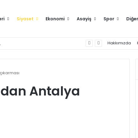
eri
Siyaset
Ekonomi
Asayiş
Spor
Diğe
runlu değilse gitmeyin
Hakkımızda
 çıkarması
'dan Antalya