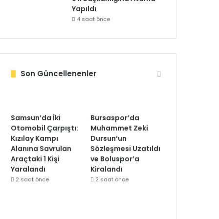
Yapıldı
4 saat önce
Son Güncellenenler
Samsun’da İki
Bursaspor’da
Otomobil Çarpıştı:
Muhammet Zeki
Kızılay Kampı
Dursun’un
Alanına Savrulan
Sözleşmesi Uzatıldı
Araçtaki 1 Kişi
ve Boluspor’a
Yaralandı
Kiralandı
2 saat önce
2 saat önce