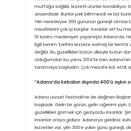
mutfağa sağlıklı, lezzetli ürünler konabiliyor. 
arasındadır. Bunlar pek bilinmezdi ve biz bunlar
Yılın neredeyse 300 gününün güneşli olması bü
misafirlerini çok iyi karşılar. İnsanlar sırf bu 
16 kavim, medeniyet yaşamıştır Adana’da. Her 
ilgili benim ‘tarihini lezzete evirmiş bir kentt
değiliz. Bu güzellikleri bütün ülkeyle bütün 
olduğumdan bu yana, 2014’te ben Adana’nın g
tanıtmaya başladım. Çok mesafe kat ettik 
“Adana’da kebabın dışında 400’ü aşkın o
Adana Lezzet Festivali’ne de değinen Başkan 
başkadır. Gelin bir görün, gelin ciğerimi yiyin.
güzellikleri görmek için geziyordu insanlar. Ş
insanlar oraya gidiyor. Adana’ya geldiniz; kül
lezzetler var, yılın 300’e yakın günü güneşli,