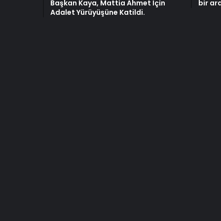
Başkan Kaya, Matti̇a Ahmet İçi̇n
bir ar
Adalet Yürüyüşüne Katildi.