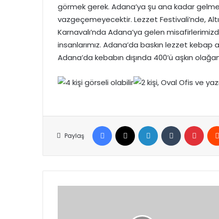
görmek gerek. Adana’ya şu ana kadar gelmey
vazgeçemeyecektir. Lezzet Festivali’nde, Altı
Karnavalı’nda Adana’ya gelen misafirlerimiz
insanlarımız. Adana’da baskın lezzet kebap a
Adana’da kebabın dışında 400’ü aşkın olağan
Facebook
X
LinkedIn
Tumblr
Pinte
Paylaş
TEKNOFEST
2025
başvuruları