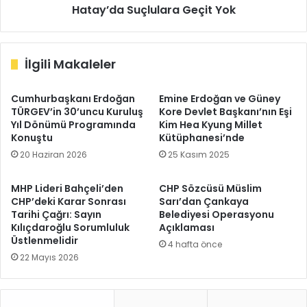
Hatay’da Suçlulara Geçit Yok
İlgili Makaleler
Cumhurbaşkanı Erdoğan
Emine Erdoğan ve Güney
TÜRGEV’in 30’uncu Kuruluş
Kore Devlet Başkanı’nın Eşi
Yıl Dönümü Programında
Kim Hea Kyung Millet
Konuştu
Kütüphanesi’nde
20 Haziran 2026
25 Kasım 2025
MHP Lideri Bahçeli’den
CHP Sözcüsü Müslim
CHP’deki Karar Sonrası
Sarı’dan Çankaya
Tarihi Çağrı: Sayın
Belediyesi Operasyonu
Kılıçdaroğlu Sorumluluk
Açıklaması
Üstlenmelidir
4 hafta önce
22 Mayıs 2026