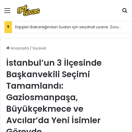
Menü
Ar
Dışişleri Bakanlığından Sudan için seyahat uyarısı: Zorunlu değilse gitmeyin
Anasayfa
/
Siyaset
İstanbul’un 3 İlçesinde
Başkanvekili Seçimi
Tamamlandı:
Gaziosmanpaşa,
Büyükçekmece ve
Avcılar’da Yeni İsimler
Görevde