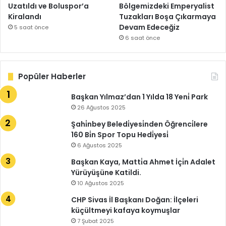
Uzatıldı ve Boluspor’a
Bölgemizdeki Emperyalist
Kiralandı
Tuzakları Boşa Çıkarmaya
Devam Edeceğiz
5 saat önce
6 saat önce
Popüler Haberler
Başkan Yılmaz’dan 1 Yılda 18 Yeni̇ Park
26 Ağustos 2025
Şahi̇nbey Beledi̇yesi̇nden Öğrenci̇lere
160 Bi̇n Spor Topu Hedi̇yesi̇
6 Ağustos 2025
Başkan Kaya, Matti̇a Ahmet İçi̇n Adalet
Yürüyüşüne Katildi.
10 Ağustos 2025
CHP Sivas İl Başkanı Doğan: İlçeleri
küçültmeyi kafaya koymuşlar
7 Şubat 2025