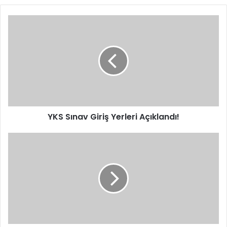
YKS
Sınav
Giriş
Yerleri
Açıklandı!
YKS Sınav Giriş Yerleri Açıklandı!
Hatay’da
Suçlulara
Geçit
Yok