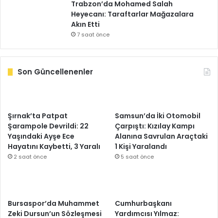
Trabzon’da Mohamed Salah
Heyecanı: Taraftarlar Mağazalara
Akın Etti
7 saat önce
Son Güncellenenler
Şırnak’ta Patpat
Samsun’da İki Otomobil
Şarampole Devrildi: 22
Çarpıştı: Kızılay Kampı
Yaşındaki Ayşe Ece
Alanına Savrulan Araçtaki
Hayatını Kaybetti, 3 Yaralı
1 Kişi Yaralandı
2 saat önce
5 saat önce
Bursaspor’da Muhammet
Cumhurbaşkanı
Zeki Dursun’un Sözleşmesi
Yardımcısı Yılmaz: