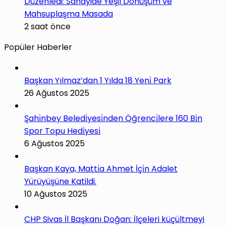
Düzenledi: Sanayide Yeşil Dönüşüm ve
Mahsuplaşma Masada
2 saat önce
Popüler Haberler
Başkan Yılmaz’dan 1 Yılda 18 Yeni̇ Park
26 Ağustos 2025
Şahi̇nbey Beledi̇yesi̇nden Öğrenci̇lere 160 Bi̇n
Spor Topu Hedi̇yesi̇
6 Ağustos 2025
Başkan Kaya, Matti̇a Ahmet İçi̇n Adalet
Yürüyüşüne Katildi.
10 Ağustos 2025
CHP Sivas İl Başkanı Doğan: İlçeleri küçültmeyi