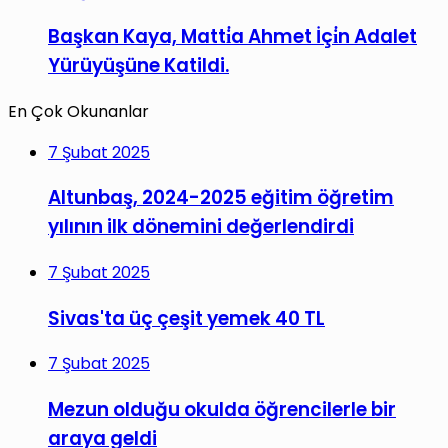
Başkan Kaya, Matti̇a Ahmet İçi̇n Adalet
Yürüyüşüne Katildi.
En Çok Okunanlar
7 Şubat 2025
Altunbaş, 2024-2025 eğitim öğretim
yılının ilk dönemini değerlendirdi
7 Şubat 2025
Sivas'ta üç çeşit yemek 40 TL
7 Şubat 2025
Mezun olduğu okulda öğrencilerle bir
araya geldi