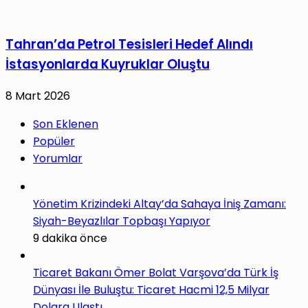
Tahran’da Petrol Tesisleri Hedef Alındı
İstasyonlarda Kuyruklar Oluştu
8 Mart 2026
Son Eklenen
Popüler
Yorumlar
Yönetim Krizindeki Altay’da Sahaya İniş Zamanı:
Siyah-Beyazlılar Topbaşı Yapıyor
9 dakika önce
Ticaret Bakanı Ömer Bolat Varşova’da Türk İş
Dünyası İle Buluştu: Ticaret Hacmi 12,5 Milyar
Dolara Ulaştı