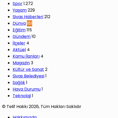
Spor
1.272
Yaşam
229
Sivas Haberleri
212
Dünya
181
Eğitim
115
Gündem
10
İlçeler
4
Aktüel
4
Kamu İlanları
4
Magazin
3
Kültür ve Sanat
2
Sivas Belediyesi
1
Sağlık
1
Hava Durumu
1
Teknoloji
1
© Telif Hakkı 2026, Tüm Hakları Saklıdır
Hakkımızda