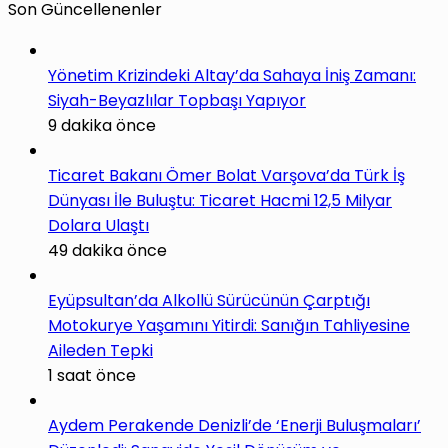
Son Güncellenenler
Yönetim Krizindeki Altay’da Sahaya İniş Zamanı:
Siyah-Beyazlılar Topbaşı Yapıyor
9 dakika önce
Ticaret Bakanı Ömer Bolat Varşova’da Türk İş
Dünyası İle Buluştu: Ticaret Hacmi 12,5 Milyar
Dolara Ulaştı
49 dakika önce
Eyüpsultan’da Alkollü Sürücünün Çarptığı
Motokurye Yaşamını Yitirdi: Sanığın Tahliyesine
Aileden Tepki
1 saat önce
Aydem Perakende Denizli’de ‘Enerji Buluşmaları’