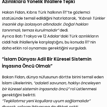
Azınlıklara Yönelik İhlallere Tepki
Hakan Fidan, Kıbrıs Türk halkının İİT’te gözlemci
statüsünde temsil edildiğini hatırlatarak,
“Kıbrıslı Türkler
insanlık dışı izolasyon altındadır. Doğal hakları
tanınmalı, temas kurulmalıdır”
dedi.
Ayrıca Batı Trakya ve 12 Adalar’daki Türk azınlıkların
ciddi hak ihlalleriyle karşılaştığını, bu konuda İİT’nin
daha etkin rol oynaması gerektiğini vurguladı.
“İslam Dünyası Adil Bir Küresel Sistemin
İnşasına Öncü Olmalı”
Bakan Fidan, dünya nüfusunun dörtte birini temsil eden
İslam ülkelerinin,
“adaleti savunan, haklıyı önceleyen
bir küresel sistemin inşasında öncü”
rol üstlenmesi
gerektiğini belirtti.
“Teşkilatımız yeni koşullara uyum sağlamalıdır”
diyerek, reform ihtiyacına da dikkat çekti.