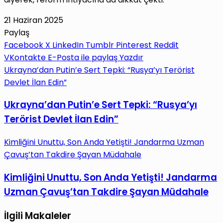
21 Haziran 2025
Paylaş
Facebook
X
LinkedIn
Tumblr
Pinterest
Reddit
VKontakte
E-Posta ile paylaş
Yazdır
Ukrayna’dan Putin’e Sert Tepki: “Rusya’yı Terörist
Devlet İlan Edin”
Ukrayna’dan Putin’e Sert Tepki: “Rusya’yı
Terörist Devlet İlan Edin”
Kimliğini Unuttu, Son Anda Yetişti! Jandarma Uzman
Çavuş’tan Takdire Şayan Müdahale
Kimliğini Unuttu, Son Anda Yetişti! Jandarma
Uzman Çavuş’tan Takdire Şayan Müdahale
İlgili Makaleler