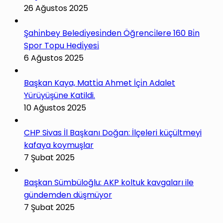
26 Ağustos 2025
Şahi̇nbey Beledi̇yesi̇nden Öğrenci̇lere 160 Bi̇n
Spor Topu Hedi̇yesi̇
6 Ağustos 2025
Başkan Kaya, Matti̇a Ahmet İçi̇n Adalet
Yürüyüşüne Katildi.
10 Ağustos 2025
CHP Sivas İl Başkanı Doğan: İlçeleri küçültmeyi
kafaya koymuşlar
7 Şubat 2025
Başkan Sümbüloğlu: AKP koltuk kavgaları ile
gündemden düşmüyor
7 Şubat 2025