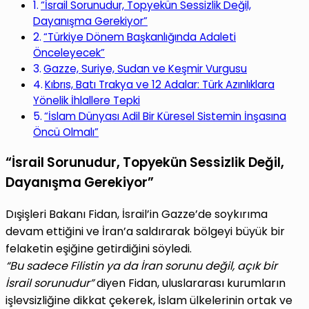
“İsrail Sorunudur, Topyekün Sessizlik Değil,
Dayanışma Gerekiyor”
“Türkiye Dönem Başkanlığında Adaleti
Önceleyecek”
Gazze, Suriye, Sudan ve Keşmir Vurgusu
Kıbrıs, Batı Trakya ve 12 Adalar: Türk Azınlıklara
Yönelik İhlallere Tepki
“İslam Dünyası Adil Bir Küresel Sistemin İnşasına
Öncü Olmalı”
“İsrail Sorunudur, Topyekün Sessizlik Değil,
Dayanışma Gerekiyor”
Dışişleri Bakanı Fidan, İsrail’in Gazze’de soykırıma
devam ettiğini ve İran’a saldırarak bölgeyi büyük bir
felaketin eşiğine getirdiğini söyledi.
“Bu sadece Filistin ya da İran sorunu değil, açık bir
İsrail sorunudur”
diyen Fidan, uluslararası kurumların
işlevsizliğine dikkat çekerek, İslam ülkelerinin ortak ve