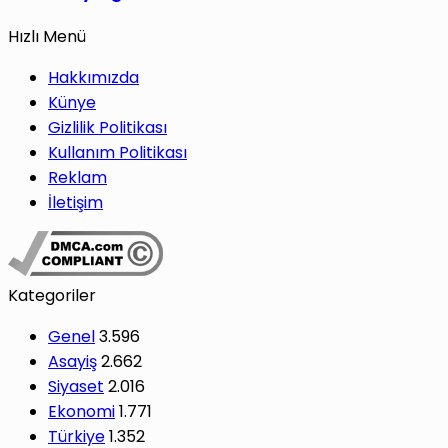
Hızlı Menü
Hakkımızda
Künye
Gizlilik Politikası
Kullanım Politikası
Reklam
İletişim
Kategoriler
Genel
3.596
Asayiş
2.662
Siyaset
2.016
Ekonomi
1.771
Türkiye
1.352