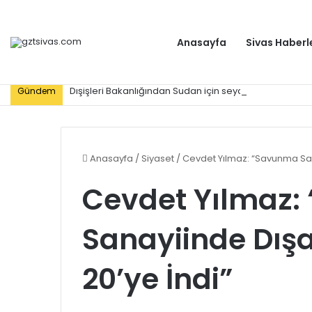
Anasayfa
Sivas Haberl
Dışişleri Bakanlığından Sudan için seyahat uyarısı: Zo
Gündem
Anasayfa
/
Siyaset
/
Cevdet Yılmaz: “Savunma Sana
Cevdet Yılmaz
Sanayiinde Dışa
20’ye İndi”