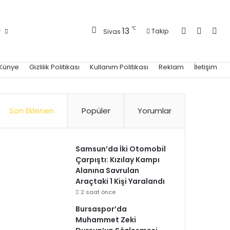
Kayıt Ol
Kenar 
Ara
℃
13
r
Takip
Sivas
Künye
Gizlilik Politikası
Kullanım Politikası
Reklam
İletişim
Son Eklenen
Popüler
Yorumlar
Samsun’da İki Otomobil
Çarpıştı: Kızılay Kampı
Alanına Savrulan
Araçtaki 1 Kişi Yaralandı
2 saat önce
Bursaspor’da
Muhammet Zeki