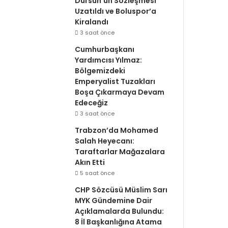
Dursun’un Sözleşmesi
Uzatıldı ve Boluspor’a
Kiralandı
3 saat önce
Cumhurbaşkanı
Yardımcısı Yılmaz:
Bölgemizdeki
Emperyalist Tuzakları
Boşa Çıkarmaya Devam
Edeceğiz
3 saat önce
Trabzon’da Mohamed
Salah Heyecanı:
Taraftarlar Mağazalara
Akın Etti
5 saat önce
CHP Sözcüsü Müslim Sarı
MYK Gündemine Dair
Açıklamalarda Bulundu:
8 İl Başkanlığına Atama