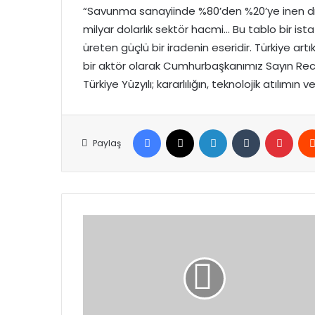
“Savunma sanayiinde %80’den %20’ye inen dışa
milyar dolarlık sektör hacmi… Bu tablo bir istati
üreten güçlü bir iradenin eseridir. Türkiye artı
bir aktör olarak Cumhurbaşkanımız Sayın Recep
Türkiye Yüzyılı; kararlılığın, teknolojik atılı
Facebook
X
LinkedIn
Tumblr
Pinte
Paylaş
Bakan
Ersoy’dan
Hıdırellez
Mesajı:
“Ortak
Umutlarımızın
İfadesi”