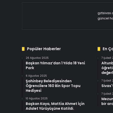
gztsivas.
güncel ha
Popüler Haberler
En Ç
26 Ağustos 2025
7 Şubat
Başkan Yılmaz’dan 1 Yılda 18 Yeni̇
Altun
Park
öğreti
değerl
6 Ağustos 2025
Şahi̇nbey Beledi̇yesi̇nden
7 Şubat
Öğrenci̇lere 160 Bi̇n Spor Topu
Sivas'
Hedi̇yesi̇
7 Şubat
Mezun
10 Ağustos 2025
Başkan Kaya, Matti̇a Ahmet İçi̇n
bir ar
Adalet Yürüyüşüne Katildi.