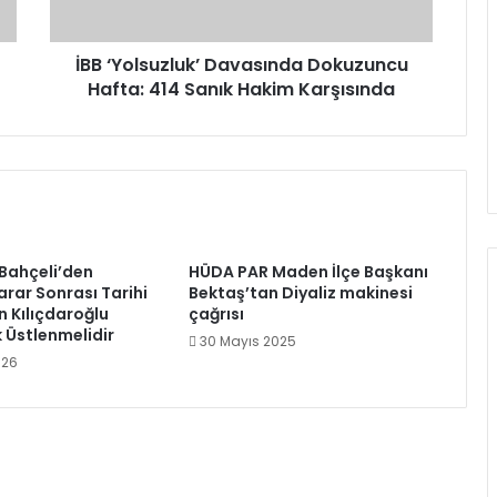
Hakim
Karşısında
İBB ‘Yolsuzluk’ Davasında Dokuzuncu
Hafta: 414 Sanık Hakim Karşısında
 Bahçeli’den
HÜDA PAR Maden İlçe Başkanı
arar Sonrası Tarihi
Bektaş’tan Diyaliz makinesi
n Kılıçdaroğlu
çağrısı
 Üstlenmelidir
30 Mayıs 2025
026