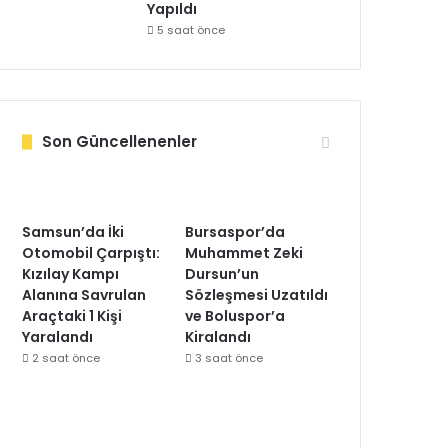
Yapıldı
5 saat önce
Son Güncellenenler
Samsun’da İki
Bursaspor’da
Otomobil Çarpıştı:
Muhammet Zeki
Kızılay Kampı
Dursun’un
Alanına Savrulan
Sözleşmesi Uzatıldı
Araçtaki 1 Kişi
ve Boluspor’a
Yaralandı
Kiralandı
2 saat önce
3 saat önce