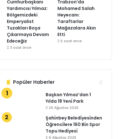
Cumhurbaşkanı
Trabzon’da
Yardımcısı Yılmaz:
Mohamed Salah
Bölgemizdeki
Heyecanı:
Emperyalist
Taraftarlar
Tuzakları Boşa
Mağazalara Akın
Çıkarmaya Devam
Etti
Edeceğiz
5 saat önce
3 saat önce
Popüler Haberler
Başkan Yılmaz’dan 1
Yılda 18 Yeni̇ Park
26 Ağustos 2025
Şahi̇nbey Beledi̇yesi̇nden
Öğrenci̇lere 160 Bi̇n Spor
Topu Hedi̇yesi̇
6 Ağustos 2025