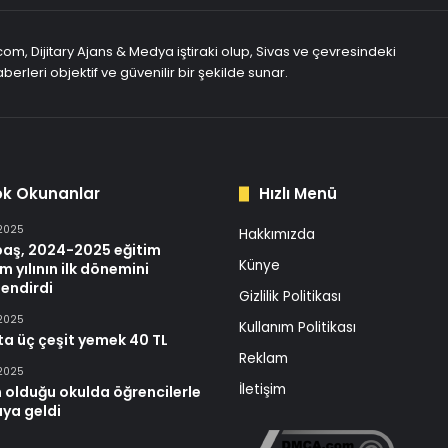
com, Dijitary Ajans & Medya iştiraki olup, Sivas ve çevresindeki
berleri objektif ve güvenilir bir şekilde sunar.
ok Okunanlar
Hızlı Menü
 2025
Hakkımızda
baş, 2024-2025 eğitim
Künye
m yılının ilk dönemini
endirdi
Gizlilik Politikası
 2025
Kullanım Politikası
ta üç çeşit yemek 40 TL
Reklam
 2025
İletişim
 olduğu okulda öğrencilerle
aya geldi