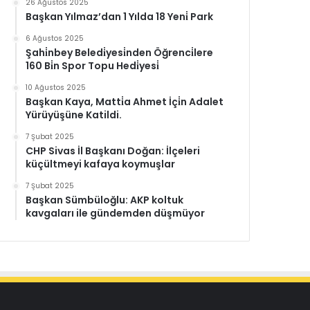
26 Ağustos 2025
Başkan Yılmaz’dan 1 Yılda 18 Yeni̇ Park
6 Ağustos 2025
Şahi̇nbey Beledi̇yesi̇nden Öğrenci̇lere
160 Bi̇n Spor Topu Hedi̇yesi̇
10 Ağustos 2025
Başkan Kaya, Matti̇a Ahmet İçi̇n Adalet
Yürüyüşüne Katildi.
7 Şubat 2025
CHP Sivas İl Başkanı Doğan: İlçeleri
küçültmeyi kafaya koymuşlar
7 Şubat 2025
Başkan Sümbüloğlu: AKP koltuk
kavgaları ile gündemden düşmüyor