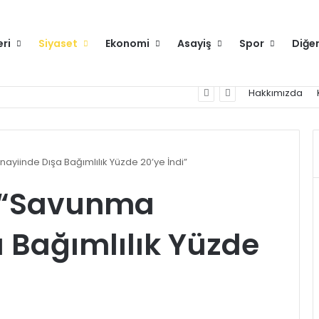
eri
Siyaset
Ekonomi
Asayiş
Spor
Diğe
runlu değilse gitmeyin
Hakkımızda
yiinde Dışa Bağımlılık Yüzde 20’ye İndi”
: “Savunma
 Bağımlılık Yüzde