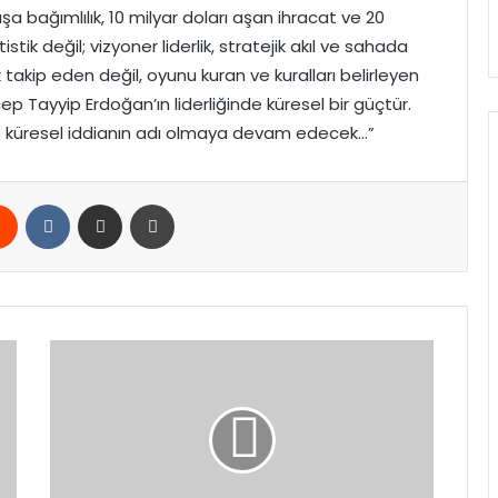
 bağımlılık, 10 milyar doları aşan ihracat ve 20
stik değil; vizyoner liderlik, stratejik akıl ve sahada
k takip eden değil, oyunu kuran ve kuralları belirleyen
 Tayyip Erdoğan’ın liderliğinde küresel bir güçtür.
mın ve küresel iddianın adı olmaya devam edecek…”
rest
Reddit
VKontakte
E-Posta ile paylaş
Yazdır
İBB
‘Yolsuzluk’
Davasında
Dokuzuncu
Hafta:
414
Sanık