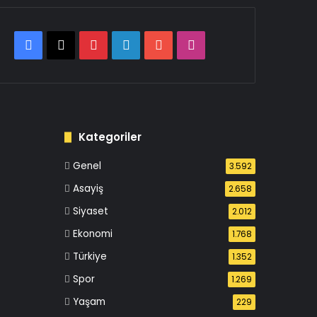
Facebook
X
Pinterest
LinkedIn
YouTube
Instagram
Kategoriler
Genel
3.592
Asayiş
2.658
Siyaset
2.012
Ekonomi
1.768
Türkiye
1.352
Spor
1.269
Yaşam
229