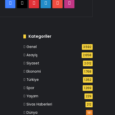
Facebook
X
Pinterest
LinkedIn
YouTube
Instagram
Kategoriler
Genel
3.592
Asayiş
2.658
Siyaset
2.012
Ekonomi
1.768
Türkiye
1.352
Spor
1.269
Yaşam
229
Sivas Haberleri
212
Dünya
181