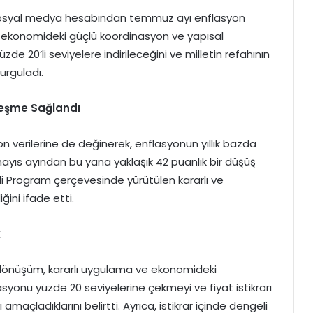
sosyal medya hesabından temmuz ayı enflasyon
az, ekonomideki güçlü koordinasyon ve yapısal
e 20’li seviyelere indirileceğini ve milletin refahının
vurguladı.
ileşme Sağlandı
on verilerine de değinerek, enflasyonun yıllık bazda
 mayıs ayından bu yana yaklaşık 42 puanlık bir düşüş
eli Program çerçevesinde yürütülen kararlı ve
ğini ifade etti.
k
 dönüşüm, kararlı uygulama ve ekonomideki
lasyonu yüzde 20 seviyelerine çekmeyi ve fiyat istikrarı
 amaçladıklarını belirtti. Ayrıca, istikrar içinde dengeli