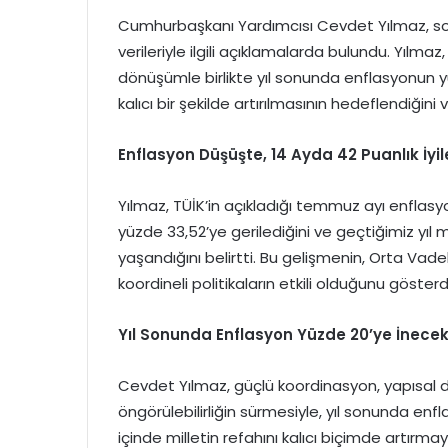
Cumhurbaşkanı Yardımcısı Cevdet Yılmaz, 
verileriyle ilgili açıklamalarda bulundu. Yılm
dönüşümle birlikte yıl sonunda enflasyonun yüzd
kalıcı bir şekilde artırılmasının hedeflendiğini 
Enflasyon Düşüşte, 14 Ayda 42 Puanlık İy
Yılmaz, TÜİK’in açıkladığı temmuz ayı enflasy
yüzde 33,52’ye gerilediğini ve geçtiğimiz yıl
yaşandığını belirtti. Bu gelişmenin, Orta Vad
koordineli politikaların etkili olduğunu gösterdi
Yıl Sonunda Enflasyon Yüzde 20’ye İnece
Cevdet Yılmaz, güçlü koordinasyon, yapısal
öngörülebilirliğin sürmesiyle, yıl sonunda enf
içinde milletin refahını kalıcı biçimde artırmayı