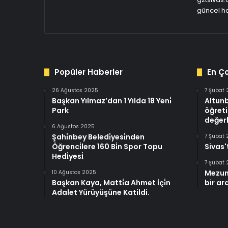
güncel ha
Popüler Haberler
En Ç
26 Ağustos 2025
7 Şubat
Başkan Yılmaz’dan 1 Yılda 18 Yeni̇
Altun
Park
öğreti
değerl
6 Ağustos 2025
Şahi̇nbey Beledi̇yesi̇nden
7 Şubat
Öğrenci̇lere 160 Bi̇n Spor Topu
Sivas'
Hedi̇yesi̇
7 Şubat
Mezun
10 Ağustos 2025
Başkan Kaya, Matti̇a Ahmet İçi̇n
bir ar
Adalet Yürüyüşüne Katildi.