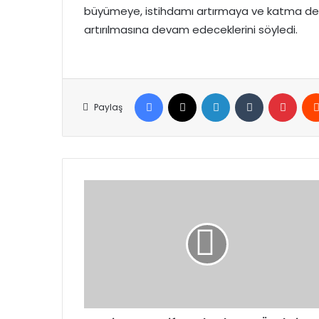
büyümeye, istihdamı artırmaya ve katma değeri
artırılmasına devam edeceklerini söyledi.
Facebook
X
LinkedIn
Tumblr
Pinte
Paylaş
Sivas’ta
Drift
Tutkunlarına
Özel
Pist
Hizmete
Açıldı