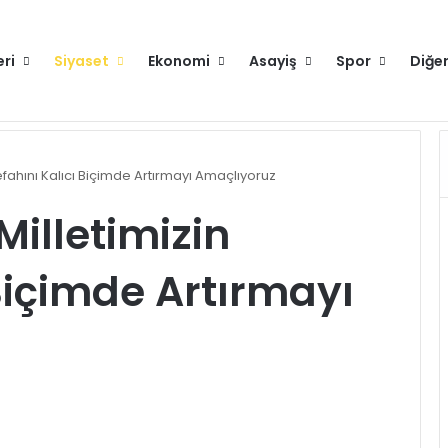
eri
Siyaset
Ekonomi
Asayiş
Spor
Diğe
runlu değilse gitmeyin
Hakkımızda
efahını Kalıcı Biçimde Artırmayı Amaçlıyoruz
Milletimizin
 Biçimde Artırmayı