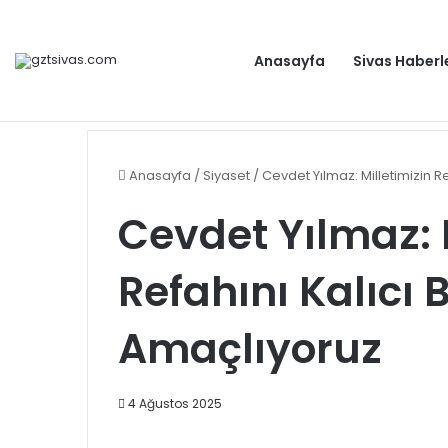
Anasayfa
Sivas Haberl
Dışişleri Bakanlığından Sudan için seyahat uyarısı: Zo
Gündem
Anasayfa
/
Siyaset
/
Cevdet Yılmaz: Milletimizin R
Cevdet Yılmaz: 
Refahını Kalıcı
Amaçlıyoruz
4 Ağustos 2025