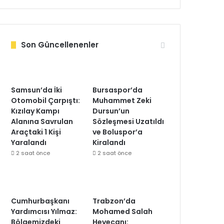
Son Güncellenenler
Samsun’da İki
Bursaspor’da
Otomobil Çarpıştı:
Muhammet Zeki
Kızılay Kampı
Dursun’un
Alanına Savrulan
Sözleşmesi Uzatıldı
Araçtaki 1 Kişi
ve Boluspor’a
Yaralandı
Kiralandı
2 saat önce
2 saat önce
Cumhurbaşkanı
Trabzon’da
Yardımcısı Yılmaz:
Mohamed Salah
Bölgemizdeki
Heyecanı: