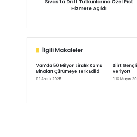
Sivas’ta Drift Tutkunlarına Özel Pist
Hizmete Açıldı
İlgili Makaleler
Van’da 50 Milyon Liralık Kamu
Siirt Gençl
Binaları Çürümeye Terk Edildi
Veriyor!
1 Aralık 2025
10 Mayıs 2