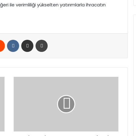
 ile verimliliği yükselten yatırımlarla ihracatın
rest
Reddit
VKontakte
E-Posta ile paylaş
Yazdır
Malatya’da
Uyuşturucuya
Geçit
Yok:
Torbacılara
Yönelik
3
Ayrı
Operasyon,