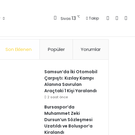
Kayıt Ol
Kenar 
Ara
℃
13
r
Takip
Sivas
Künye
Gizlilik Politikası
Kullanım Politikası
Reklam
İletişim
Son Eklenen
Popüler
Yorumlar
Samsun’da İki Otomobil
Çarpıştı: Kızılay Kampı
Alanına Savrulan
Araçtaki 1 Kişi Yaralandı
2 saat önce
Bursaspor’da
Muhammet Zeki
Dursun’un Sözleşmesi
Uzatıldı ve Boluspor’a
Kiralandı