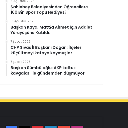
6 Ağustos 2025
Şahi̇nbey Beledi̇yesi̇nden Öğrenci̇lere
160 Bi̇n Spor Topu Hedi̇yesi̇
10 Ağustos 2025
Başkan Kaya, Matti̇a Ahmet İçi̇n Adalet
Yürüyüşüne Katildi.
7 Şubat 2025
CHP Sivas İl Başkanı Doğan: İlçeleri
küçültmeyi kafaya koymuşlar
7 Şubat 2025
Başkan Sümbüloğlu: AKP koltuk
kavgaları ile gündemden düşmüyor