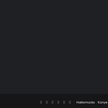
Facebook
X
Pinterest
LinkedIn
YouTube
Instagram
Hakkımızda
Künye