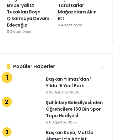
Emperyalist
Taraftarlar
Tuzakları Boşa
Mağazalara Akın
Çıkarmaya Devam
Etti
Edeceğiz
4 saat önce
2 saat önce
Popüler Haberler
Başkan Yılmaz’dan 1
Yılda 18 Yeni̇ Park
26 Ağustos 2025
Şahi̇nbey Beledi̇yesi̇nden
Öğrenci̇lere 160 Bi̇n Spor
Topu Hedi̇yesi̇
6 Ağustos 2025
Başkan Kaya, Matti̇a
Ahmet İçi̇n Adalet