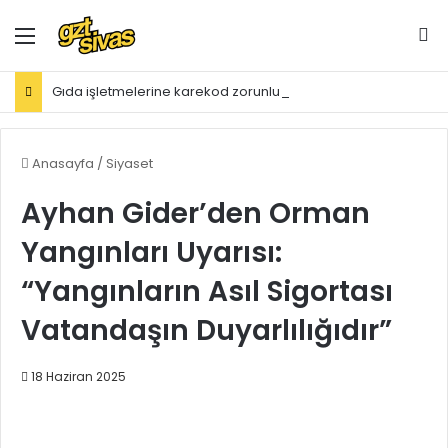
Menü
Ar
Gıda işletmelerine karekod zorunluluğu geldi
Anasayfa
/
Siyaset
Ayhan Gider’den Orman
Yangınları Uyarısı:
“Yangınların Asıl Sigortası
Vatandaşın Duyarlılığıdır”
18 Haziran 2025