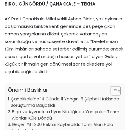
BİROL GÜNGÖRDÜ / ÇANAKKALE – TEKHA
AK Parti Çanakkale Milletvekili Ayhan Gider, yaz aylarının
başlamasıyla birlikte kent genelinde peş peşe çıkan
orman yangınlarına dikkat çekerek, vatandaşları
sorumluluğa ve hassasiyete davet etti. “Devletimizin
tüm imkânları sahada seferber edilmiş durumda; ancak
esas sigorta, vatandaşın hassasiyetidir” diyen Gider,
küçük bir ihmalin geri dönülmesi zor felaketlere yol
açabileceğini belirtti.
Önemli Başlıklar
Çanakkale’de 14 Günde 11 Yangın: 6 Şüpheli Hakkında
Soruşturma Başlatıldı
Biga ve Ayvacık’ta Uyarı Niteliğinde Yangınlar: Tarım
Alanları Küle Döndü
Geçen Yıl 1.300 Hektar Kaybedildi: Tarihi Alan Hâlâ