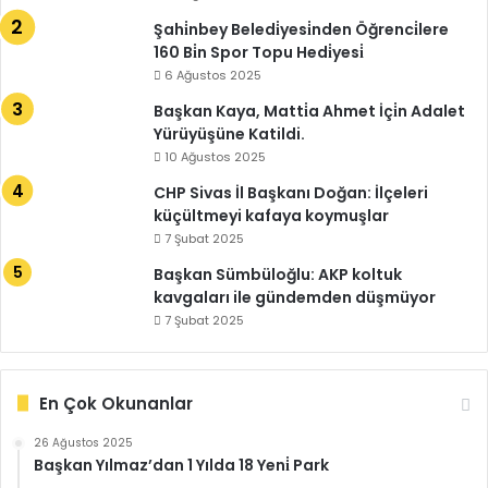
Şahi̇nbey Beledi̇yesi̇nden Öğrenci̇lere
160 Bi̇n Spor Topu Hedi̇yesi̇
6 Ağustos 2025
Başkan Kaya, Matti̇a Ahmet İçi̇n Adalet
Yürüyüşüne Katildi.
10 Ağustos 2025
CHP Sivas İl Başkanı Doğan: İlçeleri
küçültmeyi kafaya koymuşlar
7 Şubat 2025
Başkan Sümbüloğlu: AKP koltuk
kavgaları ile gündemden düşmüyor
7 Şubat 2025
En Çok Okunanlar
26 Ağustos 2025
Başkan Yılmaz’dan 1 Yılda 18 Yeni̇ Park