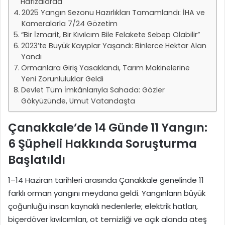
Hafızalarda
2025 Yangın Sezonu Hazırlıkları Tamamlandı: İHA ve
Kameralarla 7/24 Gözetim
“Bir İzmarit, Bir Kıvılcım Bile Felakete Sebep Olabilir”
2023’te Büyük Kayıplar Yaşandı: Binlerce Hektar Alan
Yandı
Ormanlara Giriş Yasaklandı, Tarım Makinelerine
Yeni Zorunluluklar Geldi
Devlet Tüm İmkânlarıyla Sahada: Gözler
Gökyüzünde, Umut Vatandaşta
Çanakkale’de 14 Günde 11 Yangın:
6 Şüpheli Hakkında Soruşturma
Başlatıldı
1–14 Haziran tarihleri arasında Çanakkale genelinde 11
farklı orman yangını meydana geldi. Yangınların büyük
çoğunluğu insan kaynaklı nedenlerle; elektrik hatları,
biçerdöver kıvılcımları, ot temizliği ve açık alanda ateş