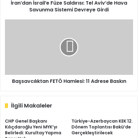
Devreye
İran’dan İsrail’e Füze Saldırısı: Tel Aviv’de Hava
Girdi
Savunma Sistemi Devreye Girdi
Başsavcılıktan
FETÖ
Hamlesi:
11
Adrese
Baskın
Başsavcılıktan FETÖ Hamlesi: 11 Adrese Baskın
İlgili Makaleler
CHP Genel Başkanı
Türkiye-Azerbaycan KEK 12.
Kılıçdaroğlu Yeni MYK’yı
Dönem Toplantısı Bakü’de
Belirledi: Kurultay Yapma
Gerçekleştirilecek