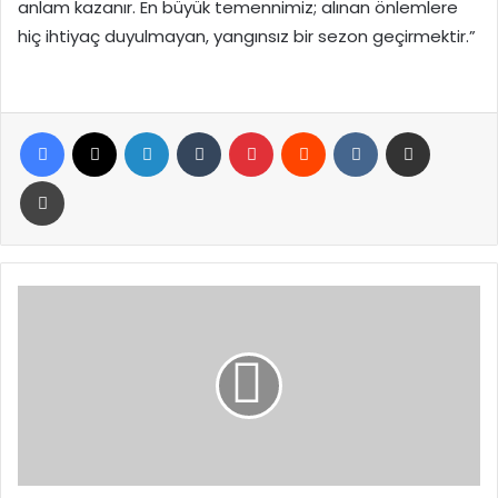
anlam kazanır. En büyük temennimiz; alınan önlemlere
hiç ihtiyaç duyulmayan, yangınsız bir sezon geçirmektir.”
Facebook
X
LinkedIn
Tumblr
Pinterest
Reddit
VKontakte
E-Posta ile paylaş
Yazdır
İran’dan
İsrail’e
Füze
Saldırısı:
Tel
Aviv’de
Hava
Savunma
Sistemi