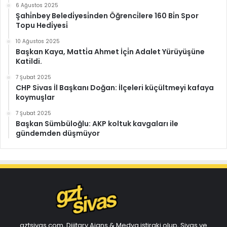
6 Ağustos 2025
Şahi̇nbey Beledi̇yesi̇nden Öğrenci̇lere 160 Bi̇n Spor
Topu Hedi̇yesi̇
10 Ağustos 2025
Başkan Kaya, Matti̇a Ahmet İçi̇n Adalet Yürüyüşüne
Katildi.
7 Şubat 2025
CHP Sivas İl Başkanı Doğan: İlçeleri küçültmeyi kafaya
koymuşlar
7 Şubat 2025
Başkan Sümbüloğlu: AKP koltuk kavgaları ile
gündemden düşmüyor
gztsivas.com, Dijitary Ajans & Medya iştiraki olup, Sivas ve