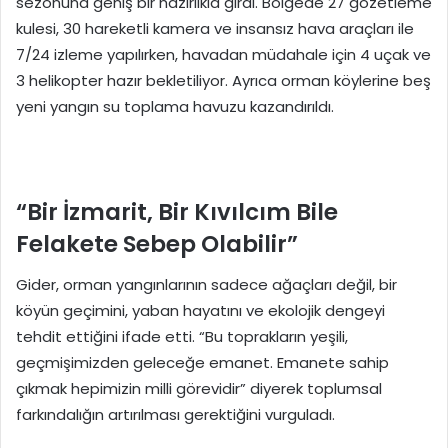
sezonuna geniş bir hazırlıkla girdi. Bölgede 27 gözetleme
kulesi, 30 hareketli kamera ve insansız hava araçları ile
7/24 izleme yapılırken, havadan müdahale için 4 uçak ve
3 helikopter hazır bekletiliyor. Ayrıca orman köylerine beş
yeni yangın su toplama havuzu kazandırıldı.
“Bir İzmarit, Bir Kıvılcım Bile
Felakete Sebep Olabilir”
Gider, orman yangınlarının sadece ağaçları değil, bir
köyün geçimini, yaban hayatını ve ekolojik dengeyi
tehdit ettiğini ifade etti. “Bu toprakların yeşili,
geçmişimizden geleceğe emanet. Emanete sahip
çıkmak hepimizin milli görevidir” diyerek toplumsal
farkındalığın artırılması gerektiğini vurguladı.