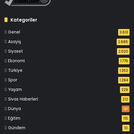
Kategoriler
Genel
3.613
Asayiş
2.685
Siyaset
2.020
Ekonomi
1.776
Türkiye
1.352
Spor
1.284
Yaşam
229
Sivas Haberleri
212
Dünya
181
Eğitim
115
Gündem
10