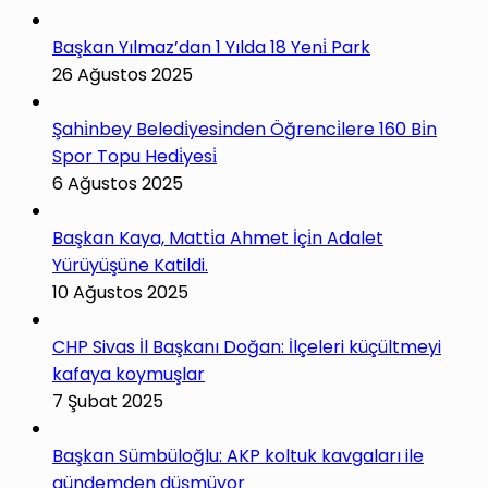
Başkan Yılmaz’dan 1 Yılda 18 Yeni̇ Park
26 Ağustos 2025
Şahi̇nbey Beledi̇yesi̇nden Öğrenci̇lere 160 Bi̇n
Spor Topu Hedi̇yesi̇
6 Ağustos 2025
Başkan Kaya, Matti̇a Ahmet İçi̇n Adalet
Yürüyüşüne Katildi.
10 Ağustos 2025
CHP Sivas İl Başkanı Doğan: İlçeleri küçültmeyi
kafaya koymuşlar
7 Şubat 2025
Başkan Sümbüloğlu: AKP koltuk kavgaları ile
gündemden düşmüyor