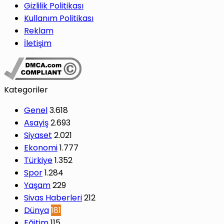
Gizlilik Politikası
Kullanım Politikası
Reklam
İletişim
Kategoriler
Genel
3.618
Asayiş
2.693
Siyaset
2.021
Ekonomi
1.777
Türkiye
1.352
Spor
1.284
Yaşam
229
Sivas Haberleri
212
Dünya
181
Eğitim
115