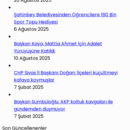
26 Ağustos 2025
Şahi̇nbey Beledi̇yesi̇nden Öğrenci̇lere 160 Bi̇n
Spor Topu Hedi̇yesi̇
6 Ağustos 2025
Başkan Kaya, Matti̇a Ahmet İçi̇n Adalet
Yürüyüşüne Katildi.
10 Ağustos 2025
CHP Sivas İl Başkanı Doğan: İlçeleri küçültmeyi
kafaya koymuşlar
7 Şubat 2025
Başkan Sümbüloğlu: AKP koltuk kavgaları ile
gündemden düşmüyor
7 Şubat 2025
Son Güncellenenler