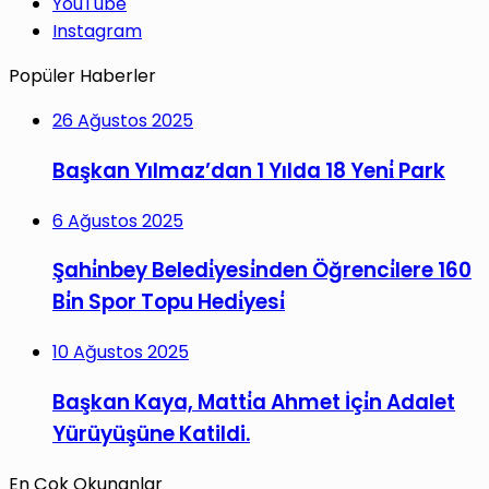
YouTube
Instagram
Popüler Haberler
26 Ağustos 2025
Başkan Yılmaz’dan 1 Yılda 18 Yeni̇ Park
6 Ağustos 2025
Şahi̇nbey Beledi̇yesi̇nden Öğrenci̇lere 160
Bi̇n Spor Topu Hedi̇yesi̇
10 Ağustos 2025
Başkan Kaya, Matti̇a Ahmet İçi̇n Adalet
Yürüyüşüne Katildi.
En Çok Okunanlar