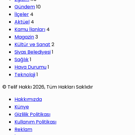
Gündem
10
İlçeler
4
Aktüel
4
Kamu İlanları
4
Magazin
3
Kültür ve Sanat
2
Sivas Belediyesi
1
Sağlık
1
Hava Durumu
1
Teknoloji
1
© Telif Hakkı 2026, Tüm Hakları Saklıdır
Hakkımızda
Künye
Gizlilik Politikası
Kullanım Politikası
Reklam