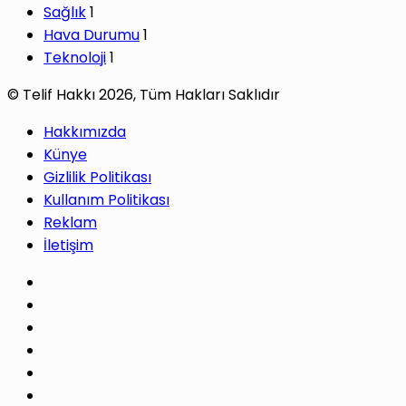
Sağlık
1
Hava Durumu
1
Teknoloji
1
© Telif Hakkı 2026, Tüm Hakları Saklıdır
Hakkımızda
Künye
Gizlilik Politikası
Kullanım Politikası
Reklam
İletişim
Facebook
X
Pinterest
LinkedIn
YouTube
Instagram