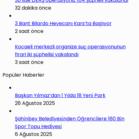
30 ilde DEAŞ operasyonu: 104 şüpheli yakalandı
32 dakika önce
3 Bant Bilardo Heyecanı Kars’ta Başlıyor
2 saat önce
Kocaeli merkezli organize suç operasyonunun
firari iki şüphelisi yakalandı
3 saat önce
Popüler Haberler
Başkan Yılmaz’dan 1 Yılda 18 Yeni̇ Park
26 Ağustos 2025
Şahi̇nbey Beledi̇yesi̇nden Öğrenci̇lere 160 Bi̇n
Spor Topu Hedi̇yesi̇
6 Ağustos 2025