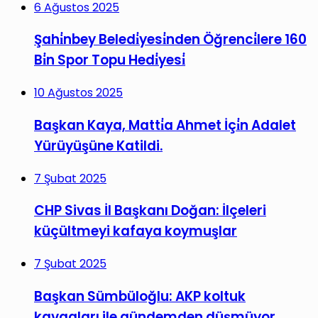
6 Ağustos 2025
Şahi̇nbey Beledi̇yesi̇nden Öğrenci̇lere 160
Bi̇n Spor Topu Hedi̇yesi̇
10 Ağustos 2025
Başkan Kaya, Matti̇a Ahmet İçi̇n Adalet
Yürüyüşüne Katildi.
7 Şubat 2025
CHP Sivas İl Başkanı Doğan: İlçeleri
küçültmeyi kafaya koymuşlar
7 Şubat 2025
Başkan Sümbüloğlu: AKP koltuk
kavgaları ile gündemden düşmüyor