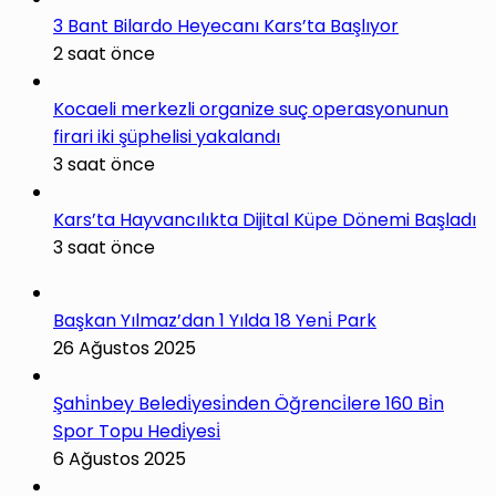
3 Bant Bilardo Heyecanı Kars’ta Başlıyor
2 saat önce
Kocaeli merkezli organize suç operasyonunun
firari iki şüphelisi yakalandı
3 saat önce
Kars’ta Hayvancılıkta Dijital Küpe Dönemi Başladı
3 saat önce
Başkan Yılmaz’dan 1 Yılda 18 Yeni̇ Park
26 Ağustos 2025
Şahi̇nbey Beledi̇yesi̇nden Öğrenci̇lere 160 Bi̇n
Spor Topu Hedi̇yesi̇
6 Ağustos 2025