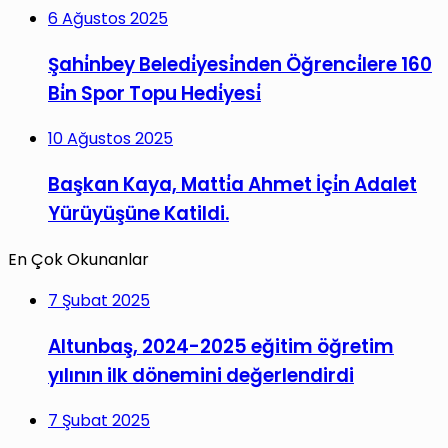
6 Ağustos 2025
Şahi̇nbey Beledi̇yesi̇nden Öğrenci̇lere 160
Bi̇n Spor Topu Hedi̇yesi̇
10 Ağustos 2025
Başkan Kaya, Matti̇a Ahmet İçi̇n Adalet
Yürüyüşüne Katildi.
En Çok Okunanlar
7 Şubat 2025
Altunbaş, 2024-2025 eğitim öğretim
yılının ilk dönemini değerlendirdi
7 Şubat 2025