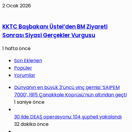
2 Ocak 2026
KKTC Başbakanı Üstel’den BM Ziyareti
Sonrası Siyasi Gerçekler Vurgusu
1 hafta önce
Son Eklenen
Popüler
Yorumlar
Dünyanın en büyük 3’üncü vinç gemisi ‘SAIPEM
7000’, 1915 Çanakkale Köprüsü’nün altından geçti
1 saniye önce
30 ilde DEAŞ operasyonu: 104 şüpheli yakalandı
32 dakika önce