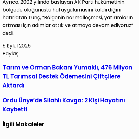
Ayrıca, 2002 yılında başlayan AK Parti hükümetinin
bölgede olağanüstü hal uygulamasını kaldırdığını
hatırlatan Tunç, “Bölgenin normalleşmesi, yatırımların
artması için adımlar attık ve atmaya devam ediyoruz”
dedi.
5 Eylül 2025
Paylaş
Facebook
X
LinkedIn
Tumblr
Pinterest
Reddit
VKontakte
E-
Yazdır
Tarım
Tarım ve Orman Bakanı Yumaklı, 476 Milyon
Posta
ve
TL Tarımsal Destek Ödemesini Çiftçilere
ile
Orman
paylaş
Aktardı
Bakanı
Yumaklı,
Ordu
Ordu Ünye’de Silahlı Kavga: 2 Kişi Hayatını
476
Ünye’de
Kaybetti
Milyon
Silahlı
TL
Kavga:
İlgili Makaleler
Tarımsal
2
Destek
Kişi