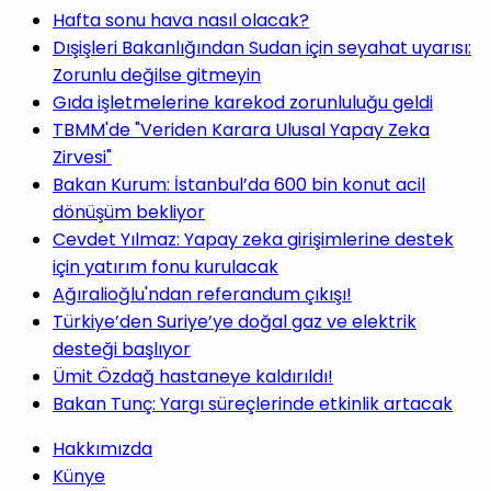
yap
Hafta sonu hava nasıl olacak?
Dışişleri Bakanlığından Sudan için seyahat uyarısı:
Zorunlu değilse gitmeyin
Gıda işletmelerine karekod zorunluluğu geldi
TBMM'de "Veriden Karara Ulusal Yapay Zeka
...
Zirvesi"
Bakan Kurum: İstanbul’da 600 bin konut acil
dönüşüm bekliyor
Cevdet Yılmaz: Yapay zeka girişimlerine destek
için yatırım fonu kurulacak
Ağıralioğlu'ndan referandum çıkışı!
Türkiye’den Suriye’ye doğal gaz ve elektrik
desteği başlıyor
Ümit Özdağ hastaneye kaldırıldı!
Bakan Tunç: Yargı süreçlerinde etkinlik artacak
Hakkımızda
Künye