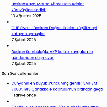
Başkan Kaya, Matti̇a Ahmet İçi̇n Adalet
Yürüyüşüne Katildi.
10 Ağustos 2025
CHP Sivas İl Başkanı Doğan: İlçeleri küçültmeyi
kafaya koymuşlar
7 Şubat 2025
Başkan Sümbüloğlu: AKP koltuk kavgaları ile
gündemden düşmüyor
7 Şubat 2025
Son Güncellenenler
Dünyanın en büyük 3’üncü vinç gemisi ‘SAIPEM
7000’, 1915 Çanakkale Köprüsü’nün altından geçti
1 saniye önce