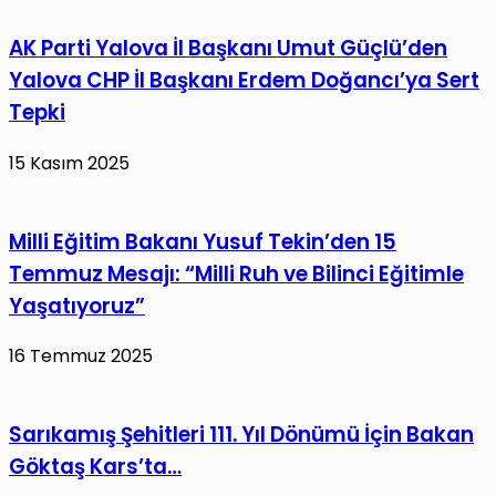
Ödemesini
Hayatını
AK Parti Yalova İl Başkanı Umut Güçlü’den
Çiftçilere
Kaybetti
Aktardı
Yalova CHP İl Başkanı Erdem Doğancı’ya Sert
Tepki
15 Kasım 2025
Milli Eğitim Bakanı Yusuf Tekin’den 15
Temmuz Mesajı: “Milli Ruh ve Bilinci Eğitimle
Yaşatıyoruz”
16 Temmuz 2025
Sarıkamış Şehitleri 111. Yıl Dönümü İçin Bakan
Göktaş Kars’ta…