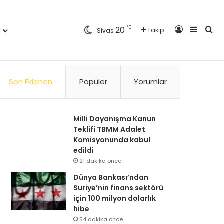
Kayıt Ol
Kenar 
Ara
℃
20
r
Takip
Sivas
Künye
Gizlilik Politikası
Kullanım Politikası
Reklam
İletişim
Son Eklenen
Popüler
Yorumlar
Milli Dayanışma Kanun
Teklifi TBMM Adalet
Komisyonunda kabul
edildi
21 dakika önce
Dünya Bankası’ndan
Suriye’nin finans sektörü
için 100 milyon dolarlık
hibe
54 dakika önce