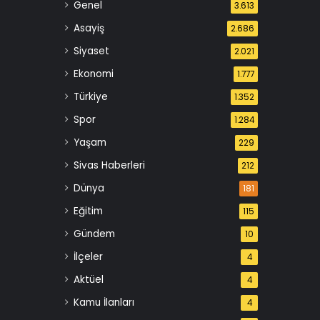
Genel
3.613
Asayiş
2.686
Siyaset
2.021
Ekonomi
1.777
Türkiye
1.352
Spor
1.284
Yaşam
229
Sivas Haberleri
212
Dünya
181
Eğitim
115
Gündem
10
İlçeler
4
Aktüel
4
Kamu İlanları
4