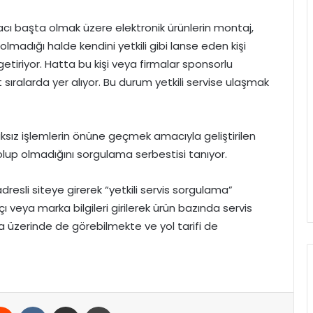
iyacı başta olmak üzere elektronik ürünlerin montaj,
 olmadığı halde kendini yetkili gibi lanse eden kişi
etiriyor. Hatta bu kişi veya firmalar sponsorlu
sıralarda yer alıyor. Bu durum yetkili servise ulaşmak
aksız işlemlerin önüne geçmek amacıyla geliştirilen
li olup olmadığını sorgulama serbestisi tanıyor.
resli siteye girerek “yetkili servis sorgulama”
ı veya marka bilgileri girilerek ürün bazında servis
ita üzerinde de görebilmekte ve yol tarifi de
erest
Reddit
VKontakte
E-Posta ile paylaş
Yazdır