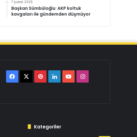
7 Şubat 2025
Başkan Sümbüloğlu: AKP koltuk
kavgaları ile gündemden düşmüyor
Facebook
X
Pinterest
LinkedIn
YouTube
Instagram
Kategoriler