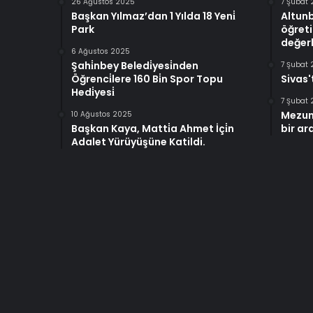
26 Ağustos 2025
7 Şubat
Başkan Yılmaz’dan 1 Yılda 18 Yeni̇
Altun
Park
öğreti
değerl
6 Ağustos 2025
Şahi̇nbey Beledi̇yesi̇nden
7 Şubat
Öğrenci̇lere 160 Bi̇n Spor Topu
Sivas'
Hedi̇yesi̇
7 Şubat
Mezun
10 Ağustos 2025
Başkan Kaya, Matti̇a Ahmet İçi̇n
bir ar
Adalet Yürüyüşüne Katildi.