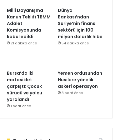
Milli Dayanışma
Dünya
Kanun Teklifi TBMM
Bankası’ndan
Adalet
Suriye’nin finans
Komisyonunda
sektörü için 100
kabul edildi
milyon dolarlık hibe
21 dakika önce
54 dakika önce
Bursa’da iki
Yemen ordusundan
motosiklet
Husilere yönelik
çarpıştı: Çocuk
askeri operasyon
sürücü ve yolcu
3 saat önce
yaralandı
1 saat önce