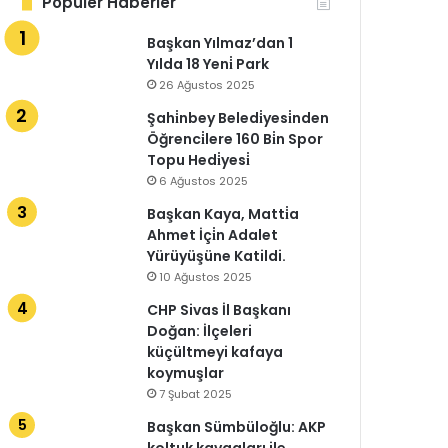
Popüler Haberler
Başkan Yılmaz’dan 1
Yılda 18 Yeni̇ Park
26 Ağustos 2025
Şahi̇nbey Beledi̇yesi̇nden
Öğrenci̇lere 160 Bi̇n Spor
Topu Hedi̇yesi̇
6 Ağustos 2025
Başkan Kaya, Matti̇a
Ahmet İçi̇n Adalet
Yürüyüşüne Katildi.
10 Ağustos 2025
CHP Sivas İl Başkanı
Doğan: İlçeleri
küçültmeyi kafaya
koymuşlar
7 Şubat 2025
Başkan Sümbüloğlu: AKP