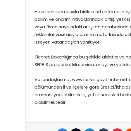
Havaların ısınmasıyla birlikte artan klima iht
bakım ve onarım ihtiyaçlarındaki artış, yetkisi
veya firma sayısındaki artışı da beraberinde g
reklamlar vasıtasıyla arama motorlarında üst 
isteyen vatandaşları yanıltıyor.
Ticaret Bakanlığınca bu şekilde aldatıcı ve h
SERBİS projesi yetkili servisin, onaylı ve yetki
Vatandaşlarımız, www.servis.gov.tr internet ad
bölümünden il ve ilçelere göre üretici/ithalatç
araması yapılabilmekte, yetkili servisleri har
alabilmektedir.
Facebook
X
LinkedIn
Tumblr
Pint