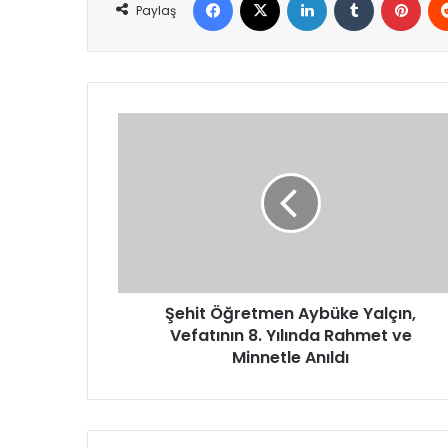
Paylaş
Şehit
Öğretmen
Aybüke
Yalçın,
Vefatının
8.
Yılında
Rahmet
ve
Minnetle
Şehit Öğretmen Aybüke Yalçın,
Anıldı
Vefatının 8. Yılında Rahmet ve
Minnetle Anıldı