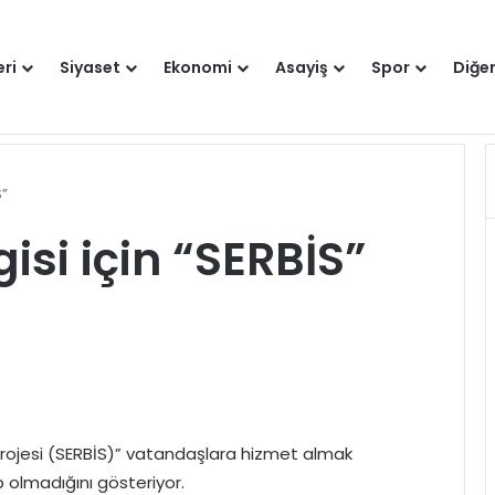
eri
Siyaset
Ekonomi
Asayiş
Spor
Diğe
Hakkımızda
S”
lgisi için “SERBİS”
i Projesi (SERBİS)” vatandaşlara hizmet almak
up olmadığını gösteriyor.