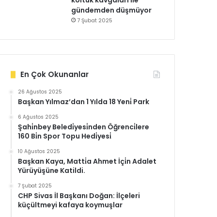
koltuk kavgaları ile
gündemden düşmüyor
7 Şubat 2025
En Çok Okunanlar
26 Ağustos 2025
Başkan Yılmaz’dan 1 Yılda 18 Yeni̇ Park
6 Ağustos 2025
Şahi̇nbey Beledi̇yesi̇nden Öğrenci̇lere
160 Bi̇n Spor Topu Hedi̇yesi̇
10 Ağustos 2025
Başkan Kaya, Matti̇a Ahmet İçi̇n Adalet
Yürüyüşüne Katildi.
7 Şubat 2025
CHP Sivas İl Başkanı Doğan: İlçeleri
küçültmeyi kafaya koymuşlar