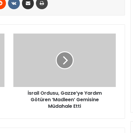
İsrail
Ordusu,
Gazze’ye
Yardım
Götüren
‘Madleen’
Gemisine
Müdahale
Etti
İsrail Ordusu, Gazze’ye Yardım
Götüren ‘Madleen’ Gemisine
Müdahale Etti