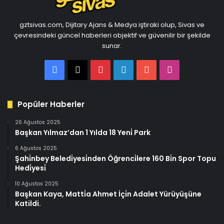
gztsivas.com, Dijitary Ajans & Medya iştiraki olup, Sivas ve
çevresindeki güncel haberleri objektif ve güvenilir bir şekilde
sunar.
Facebook
X
Pinterest
LinkedIn
YouTube
Instagram
Popüler Haberler
26 Ağustos 2025
Başkan Yılmaz’dan 1 Yılda 18 Yeni̇ Park
6 Ağustos 2025
Şahi̇nbey Beledi̇yesi̇nden Öğrenci̇lere 160 Bi̇n Spor Topu
Hedi̇yesi̇
10 Ağustos 2025
Başkan Kaya, Matti̇a Ahmet İçi̇n Adalet Yürüyüşüne
Katildi.