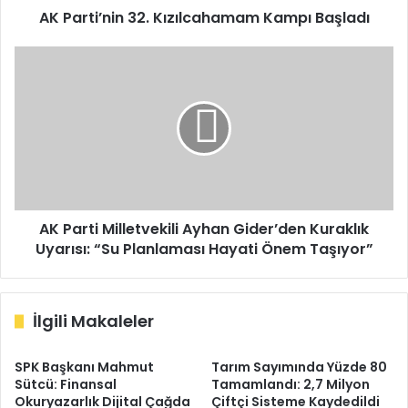
AK Parti’nin 32. Kızılcahamam Kampı Başladı
AK
Parti
Milletvekili
Ayhan
Gider’den
Kuraklık
Uyarısı:
“Su
Planlaması
Hayati
AK Parti Milletvekili Ayhan Gider’den Kuraklık
Önem
Uyarısı: “Su Planlaması Hayati Önem Taşıyor”
Taşıyor”
İlgili Makaleler
SPK Başkanı Mahmut
Tarım Sayımında Yüzde 80
Sütcü: Finansal
Tamamlandı: 2,7 Milyon
Okuryazarlık Dijital Çağda
Çiftçi Sisteme Kaydedildi