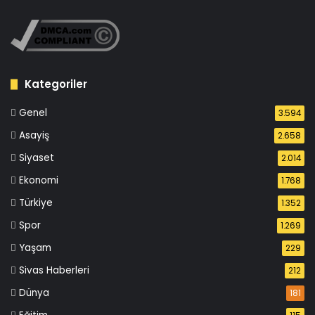
Kategoriler
Genel
3.594
Asayiş
2.658
Siyaset
2.014
Ekonomi
1.768
Türkiye
1.352
Spor
1.269
Yaşam
229
Sivas Haberleri
212
Dünya
181