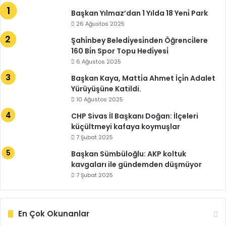
Başkan Yılmaz’dan 1 Yılda 18 Yeni̇ Park
26 Ağustos 2025
Şahi̇nbey Beledi̇yesi̇nden Öğrenci̇lere
160 Bi̇n Spor Topu Hedi̇yesi̇
6 Ağustos 2025
Başkan Kaya, Matti̇a Ahmet İçi̇n Adalet
Yürüyüşüne Katildi.
10 Ağustos 2025
CHP Sivas İl Başkanı Doğan: İlçeleri
küçültmeyi kafaya koymuşlar
7 Şubat 2025
Başkan Sümbüloğlu: AKP koltuk
kavgaları ile gündemden düşmüyor
7 Şubat 2025
En Çok Okunanlar