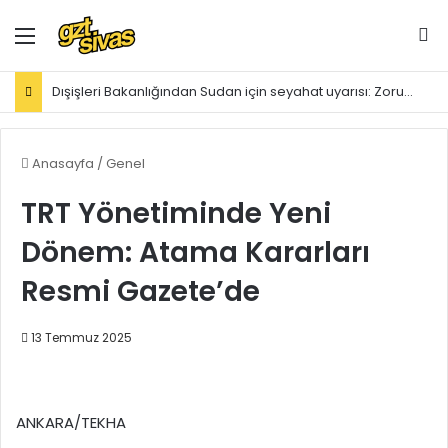
Menü
Ar
Dışişleri Bakanlığından Sudan için seyahat uyarısı: Zorunlu değilse gitmeyin
Anasayfa
/
Genel
TRT Yönetiminde Yeni
Dönem: Atama Kararları
Resmi Gazete’de
13 Temmuz 2025
ANKARA/TEKHA