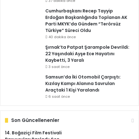
37 dakika önce
Cumhurbaşkanı Recep Tayyip
Erdoğan Başkanlığında Toplanan AK
Parti MKYK’da Gündem “Terörsüz
Türkiye” Süreci Oldu
40 dakika önce
Şırnak’ta Patpat Şarampole Devrildi:
22 Yaşındaki Ayşe Ece Hayatını
Kaybetti, 3 Yaralı
3 saat önce
Samsun’da İki Otomobil Çarpıştı:
Kızılay Kampı Alanına Savrulan
Araçtaki 1 Kişi Yaralandı
6 saat önce
Son Güncellenenler
14. Boğaziçi Film Festivali