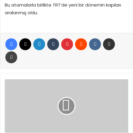
Bu atamalarla birlikte TRT’de yeni bir dönemin kapıları
aralanmış oldu.
Facebook
X
LinkedIn
Tumblr
Pinterest
Reddit
VKontakte
E-Posta ile paylaş
Yazdır
AK
Parti’nin
32.
Kızılcahamam
Kampı
Başladı