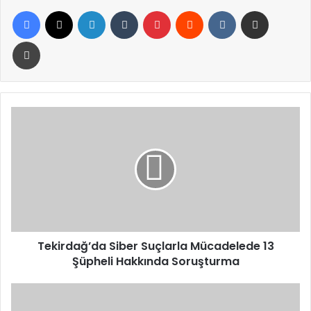
Facebook
X
LinkedIn
Tumblr
Pinterest
Reddit
VKontakte
E-Posta ile paylaş
Yazdır
Tekirdağ’da
Siber
Suçlarla
Mücadelede
13
Şüpheli
Hakkında
Soruşturma
Tekirdağ’da Siber Suçlarla Mücadelede 13
Şüpheli Hakkında Soruşturma
Çorlu’da
Jandarma