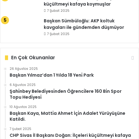
küçültmeyi kafaya koymuşlar
7 Şubat 2025
Başkan Sümbüloğlu: AKP koltuk
kavgaları ile gündemden düşmüyor
7 Şubat 2025
En Çok Okunanlar
26 Ağustos 2025
Başkan Yılmaz’dan 1 Yılda 18 Yeni̇ Park
6 Ağustos 2025
Şahi̇nbey Beledi̇yesi̇nden Öğrenci̇lere 160 Bi̇n Spor
Topu Hedi̇yesi̇
10 Ağustos 2025
Başkan Kaya, Matti̇a Ahmet İçi̇n Adalet Yürüyüşüne
Katildi.
7 Şubat 2025
CHP Sivas İl Başkanı Doğan: İlçeleri küçültmeyi kafaya