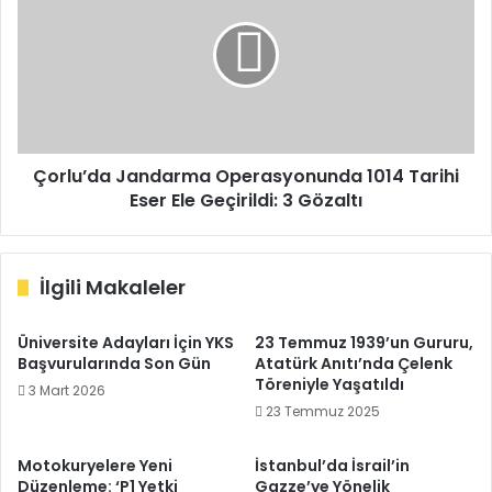
Operasyonunda
1014
Tarihi
Eser
Ele
Geçirildi:
3
Gözaltı
Çorlu’da Jandarma Operasyonunda 1014 Tarihi
Eser Ele Geçirildi: 3 Gözaltı
İlgili Makaleler
Üniversite Adayları İçin YKS
23 Temmuz 1939’un Gururu,
Başvurularında Son Gün
Atatürk Anıtı’nda Çelenk
Töreniyle Yaşatıldı
3 Mart 2026
23 Temmuz 2025
Motokuryelere Yeni
İstanbul’da İsrail’in
Düzenleme: ‘P1 Yetki
Gazze’ye Yönelik