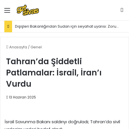
Menü
Ar
Dışişleri Bakanlığından Sudan için seyahat uyarısı: Zorunlu değilse gitmeyin
Anasayfa
/
Genel
Tahran’da Şiddetli
Patlamalar: İsrail, İran’ı
Vurdu
13 Haziran 2025
İsrail Savunma Bakanı saldırıyı doğruladı; Tahran’da sivil