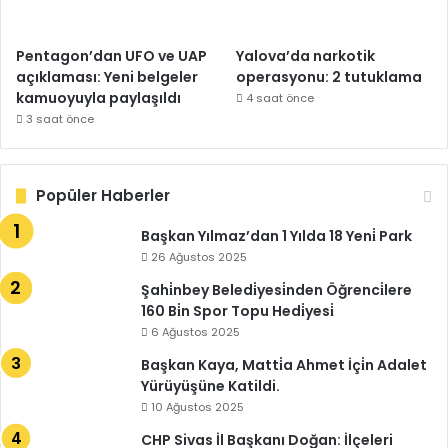
Pentagon’dan UFO ve UAP
Yalova’da narkotik
açıklaması: Yeni belgeler
operasyonu: 2 tutuklama
kamuoyuyla paylaşıldı
4 saat önce
3 saat önce
Popüler Haberler
Başkan Yılmaz’dan 1 Yılda 18 Yeni̇ Park
26 Ağustos 2025
Şahi̇nbey Beledi̇yesi̇nden Öğrenci̇lere
160 Bi̇n Spor Topu Hedi̇yesi̇
6 Ağustos 2025
Başkan Kaya, Matti̇a Ahmet İçi̇n Adalet
Yürüyüşüne Katildi.
10 Ağustos 2025
CHP Sivas İl Başkanı Doğan: İlçeleri