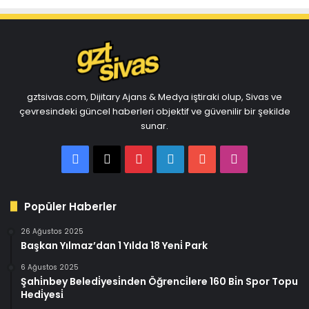
gztsivas.com, Dijitary Ajans & Medya iştiraki olup, Sivas ve
çevresindeki güncel haberleri objektif ve güvenilir bir şekilde
sunar.
Facebook
X
Pinterest
LinkedIn
YouTube
Instagram
Popüler Haberler
26 Ağustos 2025
Başkan Yılmaz’dan 1 Yılda 18 Yeni̇ Park
6 Ağustos 2025
Şahi̇nbey Beledi̇yesi̇nden Öğrenci̇lere 160 Bi̇n Spor Topu
Hedi̇yesi̇