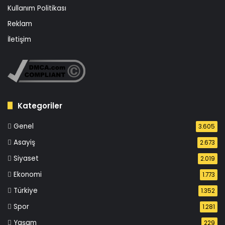
Kullanım Politikası
Reklam
İletişim
Kategoriler
Genel
3.605
Asayiş
2.673
Siyaset
2.019
Ekonomi
1.773
Türkiye
1.352
Spor
1.281
Yaşam
229