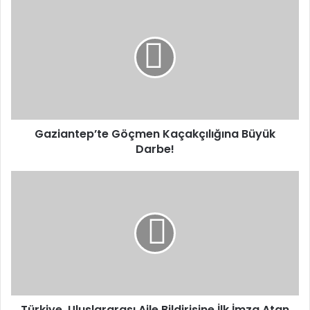
Gaziantep’te
Göçmen
Kaçakçılığına
Büyük
Darbe!
Gaziantep’te Göçmen Kaçakçılığına Büyük
Darbe!
Türkiye,
Uluslararası
Aile
Bildirisine
İlk
İmza
Atan
Ülke
Oldu
Türkiye, Uluslararası Aile Bildirisine İlk İmza Atan