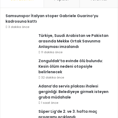
Samsunspor İtalyan stoper Gabriele Guarino’yu
kadrosuna kattı
3 dakika önce
Türkiye, Suudi Arabistan ve Pakistan
arasında Mekke Ortak Savunma
Anlaşması imzalandı
11 dakika önce
Zonguldak’ta evinde ölü bulundu:
Kesin ölüm nedeni otopsiyle
belirlenecek
32 dakika önce
Adana’da servis plakası ihalesi
gerginliği: Belediyeye girmek isteyen
gruba müdahale
1 saat önce
Süper Lig’de 2. ve 3. hafta maç
programı açıklandı