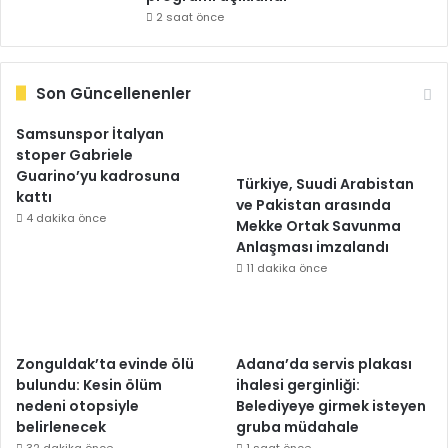
2 saat önce
Son Güncellenenler
Samsunspor İtalyan
stoper Gabriele
Guarino’yu kadrosuna
Türkiye, Suudi Arabistan
kattı
ve Pakistan arasında
4 dakika önce
Mekke Ortak Savunma
Anlaşması imzalandı
11 dakika önce
Zonguldak’ta evinde ölü
Adana’da servis plakası
bulundu: Kesin ölüm
ihalesi gerginliği:
nedeni otopsiyle
Belediyeye girmek isteyen
belirlenecek
gruba müdahale
32 dakika önce
1 saat önce