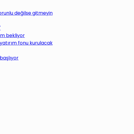
Zorunlu değilse gitmeyin
"
üm bekliyor
 yatırım fonu kurulacak
 başlıyor