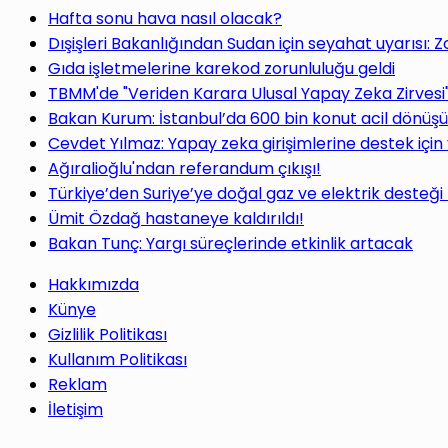
Hafta sonu hava nasıl olacak?
Dışişleri Bakanlığından Sudan için seyahat uyarısı: 
Gıda işletmelerine karekod zorunluluğu geldi
TBMM'de "Veriden Karara Ulusal Yapay Zeka Zirvesi
Bakan Kurum: İstanbul’da 600 bin konut acil dönüş
Cevdet Yılmaz: Yapay zeka girişimlerine destek için
Ağıralioğlu'ndan referandum çıkışı!
Türkiye’den Suriye’ye doğal gaz ve elektrik desteği
Ümit Özdağ hastaneye kaldırıldı!
Bakan Tunç: Yargı süreçlerinde etkinlik artacak
Hakkımızda
Künye
Gizlilik Politikası
Kullanım Politikası
Reklam
İletişim