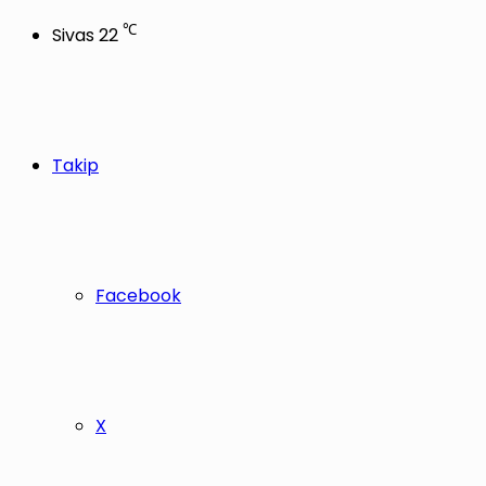
℃
Sivas
22
Takip
Facebook
X