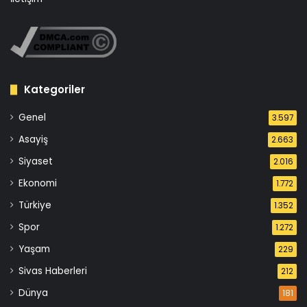
Kategoriler
Genel
3.597
Asayiş
2.663
Siyaset
2.016
Ekonomi
1.772
Türkiye
1.352
Spor
1.272
Yaşam
229
Sivas Haberleri
212
Dünya
181