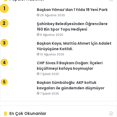
Başkan Yılmaz’dan 1 Yılda 18 Yeni̇ Park
26 Ağustos 2025
Şahi̇nbey Beledi̇yesi̇nden Öğrenci̇lere
160 Bi̇n Spor Topu Hedi̇yesi̇
6 Ağustos 2025
Başkan Kaya, Matti̇a Ahmet İçi̇n Adalet
Yürüyüşüne Katildi.
10 Ağustos 2025
CHP Sivas İl Başkanı Doğan: İlçeleri
küçültmeyi kafaya koymuşlar
7 Şubat 2025
Başkan Sümbüloğlu: AKP koltuk
kavgaları ile gündemden düşmüyor
7 Şubat 2025
En Çok Okunanlar