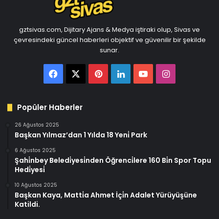
gztsivas.com, Dijitary Ajans & Medya iştiraki olup, Sivas ve
çevresindeki güncel haberleri objektif ve güvenilir bir şekilde
sunar.
Facebook
X
Pinterest
LinkedIn
YouTube
Instagram
Popüler Haberler
26 Ağustos 2025
Başkan Yılmaz’dan 1 Yılda 18 Yeni̇ Park
6 Ağustos 2025
Şahi̇nbey Beledi̇yesi̇nden Öğrenci̇lere 160 Bi̇n Spor Topu
Hedi̇yesi̇
10 Ağustos 2025
Başkan Kaya, Matti̇a Ahmet İçi̇n Adalet Yürüyüşüne
Katildi.