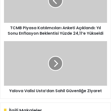
Açıklandı:
Yıl
Sonu
Enflasyon
Beklentisi
Yüzde
TCMB Piyasa Katılımcıları Anketi Açıklandı: Yıl
24,11’e
Sonu Enflasyon Beklentisi Yüzde 24,11’e Yükseldi
Yükseldi
Yalova
Valisi
Usta’dan
Sahil
Güvenliğe
Ziyaret
Yalova Valisi Usta’dan Sahil Güvenliğe Ziyaret
İlgili Makaleler