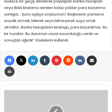
sadece bir geçiş denilerek paylaşılan banka hesapları
veya IBAN kiralama denilen kolay yoldan para kazanma
yanılgısı… Şunu açıkça söylüyorum: Başkasının parasına
aracılık etmek, bilerek veya bilmeyerek suça ortak
olmaktır. Banka hesaplarını kiralayıp, para kazanılmaz. Bu
bir tuzaktır. Bu durumun cezai sorumluluğu vardır ve
sonuçları ağırdır” ifadelerini kullandı.
Facebook
X
LinkedIn
Tumblr
Pinterest
Reddit
VKontakte
E-Posta ile paylaş
Yazdır
TCMB
Piyasa
Katılımcıları
Anketi