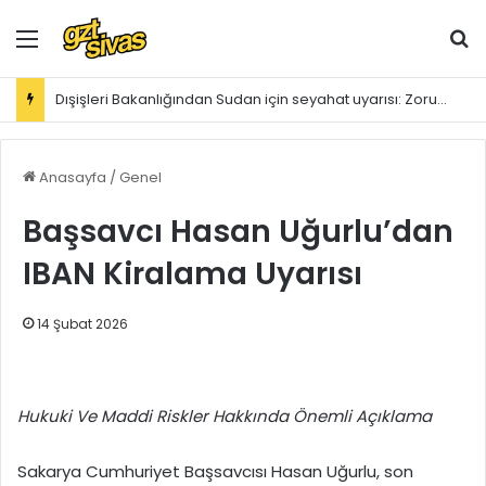
Menü
Ar
Dışişleri Bakanlığından Sudan için seyahat uyarısı: Zorunlu değilse gitmeyin
Anasayfa
/
Genel
Başsavcı Hasan Uğurlu’dan
IBAN Kiralama Uyarısı
14 Şubat 2026
Hukuki Ve Maddi Riskler Hakkında Önemli Açıklama
Sakarya Cumhuriyet Başsavcısı Hasan Uğurlu, son