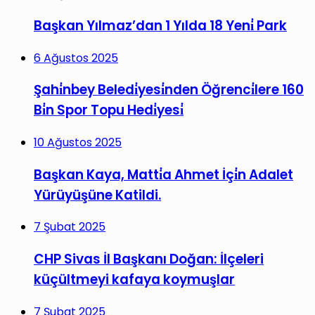
Başkan Yılmaz’dan 1 Yılda 18 Yeni̇ Park
6 Ağustos 2025
Şahi̇nbey Beledi̇yesi̇nden Öğrenci̇lere 160
Bi̇n Spor Topu Hedi̇yesi̇
10 Ağustos 2025
Başkan Kaya, Matti̇a Ahmet İçi̇n Adalet
Yürüyüşüne Katildi.
7 Şubat 2025
CHP Sivas İl Başkanı Doğan: İlçeleri
küçültmeyi kafaya koymuşlar
7 Şubat 2025