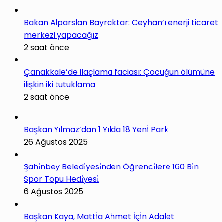
Bakan Alparslan Bayraktar: Ceyhan’ı enerji ticaret
merkezi yapacağız
2 saat önce
Çanakkale’de ilaçlama faciası: Çocuğun ölümüne
ilişkin iki tutuklama
2 saat önce
Başkan Yılmaz’dan 1 Yılda 18 Yeni̇ Park
26 Ağustos 2025
Şahi̇nbey Beledi̇yesi̇nden Öğrenci̇lere 160 Bi̇n
Spor Topu Hedi̇yesi̇
6 Ağustos 2025
Başkan Kaya, Matti̇a Ahmet İçi̇n Adalet