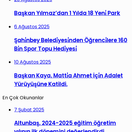
Başkan Yılmaz’dan 1 Yılda 18 Yeni̇ Park
6 Ağustos 2025
Şahi̇nbey Beledi̇yesi̇nden Öğrenci̇lere 160
Bi̇n Spor Topu Hedi̇yesi̇
10 Ağustos 2025
Başkan Kaya, Matti̇a Ahmet İçi̇n Adalet
Yürüyüşüne Katildi.
En Çok Okunanlar
7 Şubat 2025
Altunbaş, 2024-2025 eğitim öğretim
yılının ilk dönemini değerlendirdi