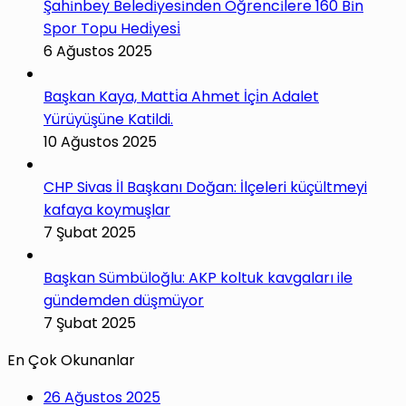
Şahi̇nbey Beledi̇yesi̇nden Öğrenci̇lere 160 Bi̇n
Spor Topu Hedi̇yesi̇
6 Ağustos 2025
Başkan Kaya, Matti̇a Ahmet İçi̇n Adalet
Yürüyüşüne Katildi.
10 Ağustos 2025
CHP Sivas İl Başkanı Doğan: İlçeleri küçültmeyi
kafaya koymuşlar
7 Şubat 2025
Başkan Sümbüloğlu: AKP koltuk kavgaları ile
gündemden düşmüyor
7 Şubat 2025
En Çok Okunanlar
26 Ağustos 2025