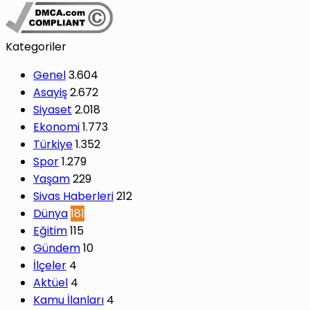
Kategoriler
Genel
3.604
Asayiş
2.672
Siyaset
2.018
Ekonomi
1.773
Türkiye
1.352
Spor
1.279
Yaşam
229
Sivas Haberleri
212
Dünya
181
Eğitim
115
Gündem
10
İlçeler
4
Aktüel
4
Kamu İlanları
4