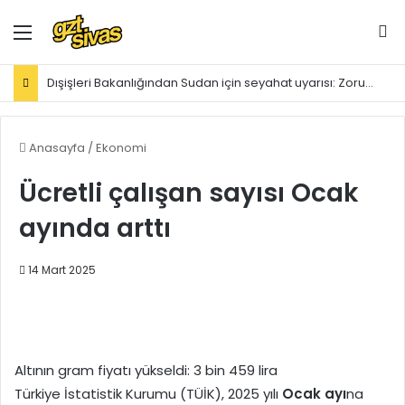
Menü
Ar
Dışişleri Bakanlığından Sudan için seyahat uyarısı: Zorunlu değilse gitmeyin
Anasayfa
/
Ekonomi
Ücretli çalışan sayısı Ocak
ayında arttı
14 Mart 2025
Altının gram fiyatı yükseldi: 3 bin 459 lira
Türkiye İstatistik Kurumu (TÜİK), 2025 yılı
Ocak ayı
na