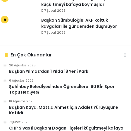
küçültmeyi kafaya koymuşlar
7 Şubat 2025
Başkan Sümbüloğlu: AKP koltuk
kavgaları ile gündemden düşmüyor
7 Şubat 2025
En Çok Okunanlar
26 Ağustos 2025
Başkan Yılmaz’dan 1 Yılda 18 Yeni̇ Park
6 Ağustos 2025
Şahi̇nbey Beledi̇yesi̇nden Öğrenci̇lere 160 Bi̇n Spor
Topu Hedi̇yesi̇
10 Ağustos 2025
Başkan Kaya, Matti̇a Ahmet İçi̇n Adalet Yürüyüşüne
Katildi.
7 Şubat 2025
CHP Sivas İl Başkanı Doğan: İlçeleri küçültmeyi kafaya