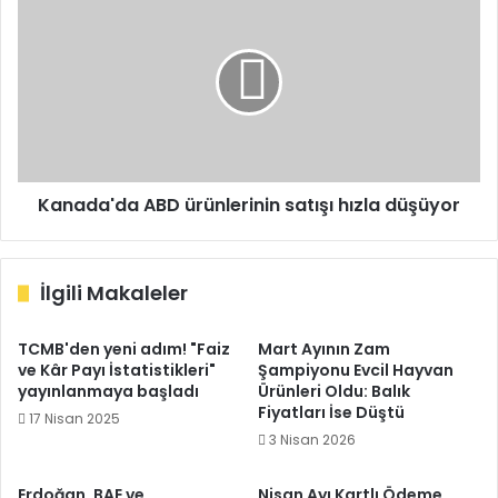
ABD
ürünlerinin
satışı
hızla
düşüyor
Kanada'da ABD ürünlerinin satışı hızla düşüyor
İlgili Makaleler
TCMB'den yeni adım! "Faiz
Mart Ayının Zam
ve Kâr Payı İstatistikleri"
Şampiyonu Evcil Hayvan
yayınlanmaya başladı
Ürünleri Oldu: Balık
Fiyatları İse Düştü
17 Nisan 2025
3 Nisan 2026
Erdoğan, BAE ve
Nisan Ayı Kartlı Ödeme