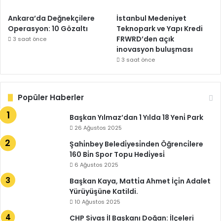
Ankara’da Değnekçilere
İstanbul Medeniyet
Operasyon: 10 Gözaltı
Teknopark ve Yapı Kredi
FRWRD’den açık
3 saat önce
inovasyon buluşması
3 saat önce
Popüler Haberler
Başkan Yılmaz’dan 1 Yılda 18 Yeni̇ Park
26 Ağustos 2025
Şahi̇nbey Beledi̇yesi̇nden Öğrenci̇lere
160 Bi̇n Spor Topu Hedi̇yesi̇
6 Ağustos 2025
Başkan Kaya, Matti̇a Ahmet İçi̇n Adalet
Yürüyüşüne Katildi.
10 Ağustos 2025
CHP Sivas İl Başkanı Doğan: İlçeleri