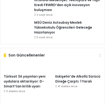
İstanbul Medeniyet Teknopark ve Yapı
Kredi FRWRD’den açık inovasyon
buluşması
3 saat önce
MSÜ Deniz Astsubay Meslek
Yüksekokulu Öğrencileri Geleceğe
Hazırlanıyor
5 saat önce
Son Güncellenenler
Türksat 3A yayınları yeni
Eskişehir’de Alkollü Sürücü
uydulara aktarılıyor: D-
Direğe Çarptı: 1 Yaralı
Smart’tan kritik uyarı
41 dakika önce
11 dakika önce