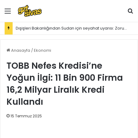
Menü
Ar
Dışişleri Bakanlığından Sudan için seyahat uyarısı: Zorunlu değilse gitmeyin
Anasayfa
/
Ekonomi
TOBB Nefes Kredisi’ne
Yoğun İlgi: 11 Bin 900 Firma
16,2 Milyar Liralık Kredi
Kullandı
15 Temmuz 2025