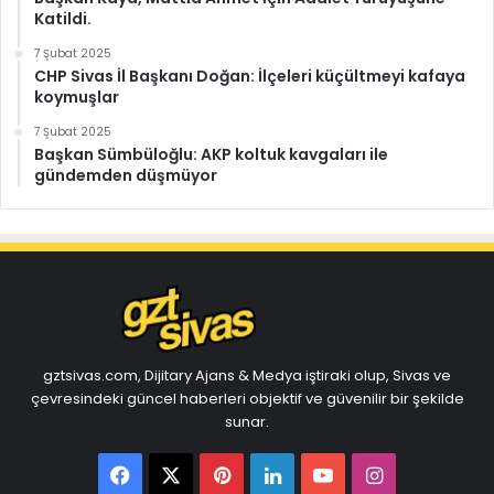
Katildi.
7 Şubat 2025
CHP Sivas İl Başkanı Doğan: İlçeleri küçültmeyi kafaya
koymuşlar
7 Şubat 2025
Başkan Sümbüloğlu: AKP koltuk kavgaları ile
gündemden düşmüyor
gztsivas.com, Dijitary Ajans & Medya iştiraki olup, Sivas ve
çevresindeki güncel haberleri objektif ve güvenilir bir şekilde
sunar.
Facebook
X
Pinterest
LinkedIn
YouTube
Instagram