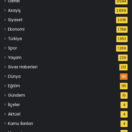
Genel
3.594
Asayiş
2.659
Siyaset
2.015
Ekonomi
1.768
Türkiye
1.352
Spor
1.269
Yaşam
229
Sivas Haberleri
212
Dünya
181
Eğitim
115
Gündem
10
İlçeler
4
Aktüel
4
Kamu İlanları
4