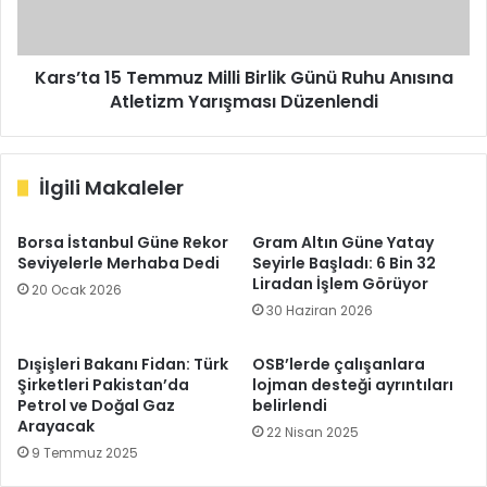
Ruhu
Anısına
Atletizm
Yarışması
Kars’ta 15 Temmuz Milli Birlik Günü Ruhu Anısına
Düzenlendi
Atletizm Yarışması Düzenlendi
İlgili Makaleler
Borsa İstanbul Güne Rekor
Gram Altın Güne Yatay
Seviyelerle Merhaba Dedi
Seyirle Başladı: 6 Bin 32
Liradan İşlem Görüyor
20 Ocak 2026
30 Haziran 2026
Dışişleri Bakanı Fidan: Türk
OSB’lerde çalışanlara
Şirketleri Pakistan’da
lojman desteği ayrıntıları
Petrol ve Doğal Gaz
belirlendi
Arayacak
22 Nisan 2025
9 Temmuz 2025