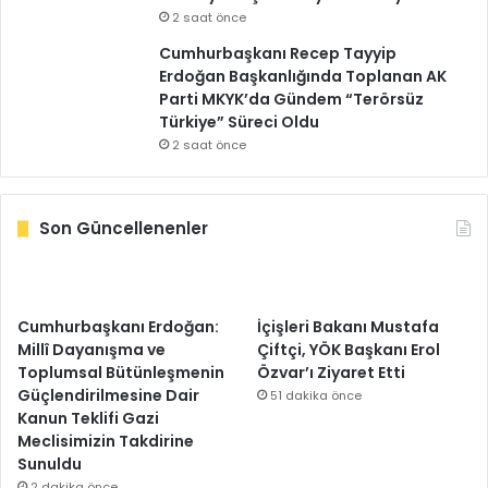
2 saat önce
Cumhurbaşkanı Recep Tayyip
Erdoğan Başkanlığında Toplanan AK
Parti MKYK’da Gündem “Terörsüz
Türkiye” Süreci Oldu
2 saat önce
Son Güncellenenler
Cumhurbaşkanı Erdoğan:
İçişleri Bakanı Mustafa
Millî Dayanışma ve
Çiftçi, YÖK Başkanı Erol
Toplumsal Bütünleşmenin
Özvar’ı Ziyaret Etti
Güçlendirilmesine Dair
51 dakika önce
Kanun Teklifi Gazi
Meclisimizin Takdirine
Sunuldu
2 dakika önce