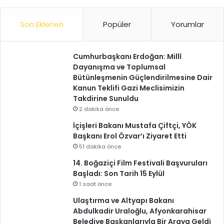
Son Eklenen
Popüler
Yorumlar
Cumhurbaşkanı Erdoğan: Millî
Dayanışma ve Toplumsal
Bütünleşmenin Güçlendirilmesine Dair
Kanun Teklifi Gazi Meclisimizin
Takdirine Sunuldu
2 dakika önce
İçişleri Bakanı Mustafa Çiftçi, YÖK
Başkanı Erol Özvar’ı Ziyaret Etti
51 dakika önce
14. Boğaziçi Film Festivali Başvuruları
Başladı: Son Tarih 15 Eylül
1 saat önce
Ulaştırma ve Altyapı Bakanı
Abdulkadir Uraloğlu, Afyonkarahisar
Belediye Başkanlarıyla Bir Araya Geldi