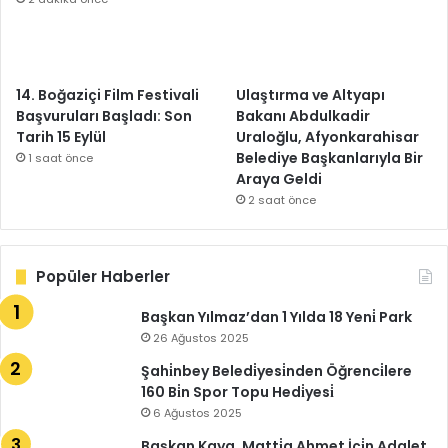
14. Boğaziçi Film Festivali
Ulaştırma ve Altyapı
Başvuruları Başladı: Son
Bakanı Abdulkadir
Tarih 15 Eylül
Uraloğlu, Afyonkarahisar
Belediye Başkanlarıyla Bir
1 saat önce
Araya Geldi
2 saat önce
Popüler Haberler
Başkan Yılmaz’dan 1 Yılda 18 Yeni̇ Park
26 Ağustos 2025
Şahi̇nbey Beledi̇yesi̇nden Öğrenci̇lere
160 Bi̇n Spor Topu Hedi̇yesi̇
6 Ağustos 2025
Başkan Kaya, Matti̇a Ahmet İçi̇n Adalet