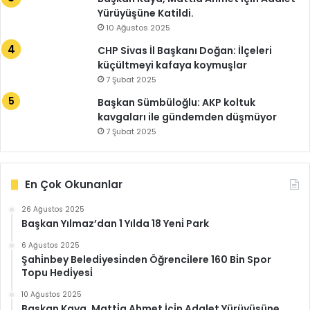
Yürüyüşüne Katildi.
10 Ağustos 2025
CHP Sivas İl Başkanı Doğan: İlçeleri
küçültmeyi kafaya koymuşlar
7 Şubat 2025
Başkan Sümbüloğlu: AKP koltuk
kavgaları ile gündemden düşmüyor
7 Şubat 2025
En Çok Okunanlar
26 Ağustos 2025
Başkan Yılmaz’dan 1 Yılda 18 Yeni̇ Park
6 Ağustos 2025
Şahi̇nbey Beledi̇yesi̇nden Öğrenci̇lere 160 Bi̇n Spor
Topu Hedi̇yesi̇
10 Ağustos 2025
Başkan Kaya, Matti̇a Ahmet İçi̇n Adalet Yürüyüşüne