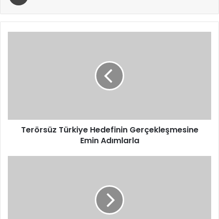
Terörsüz
Türkiye
Hedefinin
Gerçekleşmesine
Emin
Adımlarla
Terörsüz Türkiye Hedefinin Gerçekleşmesine
Emin Adımlarla
Kars’ta
15
Temmuz
Milli
Birlik
Günü