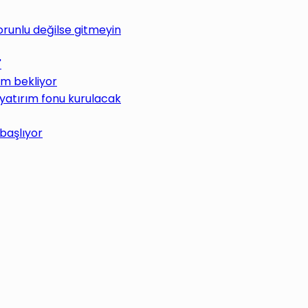
Zorunlu değilse gitmeyin
"
üm bekliyor
 yatırım fonu kurulacak
 başlıyor