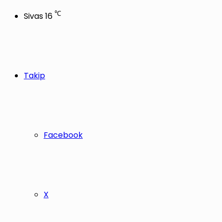
℃
Sivas
16
Takip
Facebook
X