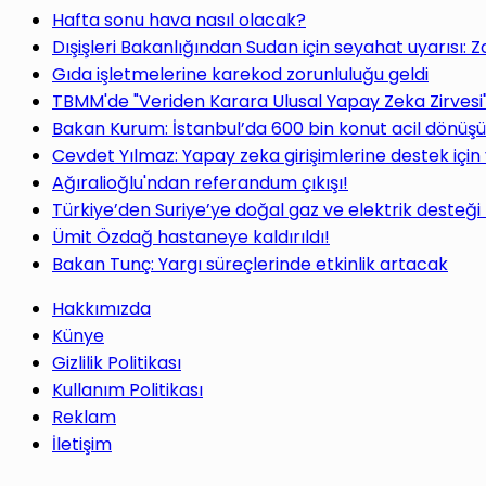
Hafta sonu hava nasıl olacak?
Dışişleri Bakanlığından Sudan için seyahat uyarısı: 
Gıda işletmelerine karekod zorunluluğu geldi
TBMM'de "Veriden Karara Ulusal Yapay Zeka Zirvesi
Bakan Kurum: İstanbul’da 600 bin konut acil dönüş
Cevdet Yılmaz: Yapay zeka girişimlerine destek için
Ağıralioğlu'ndan referandum çıkışı!
Türkiye’den Suriye’ye doğal gaz ve elektrik desteği
Ümit Özdağ hastaneye kaldırıldı!
Bakan Tunç: Yargı süreçlerinde etkinlik artacak
Hakkımızda
Künye
Gizlilik Politikası
Kullanım Politikası
Reklam
İletişim