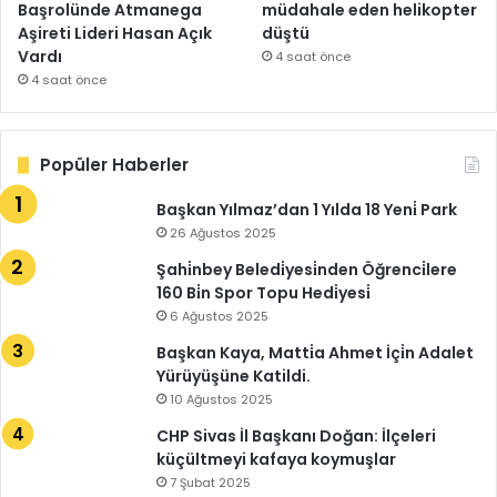
Başrolünde Atmanega
müdahale eden helikopter
Aşireti Lideri Hasan Açık
düştü
Vardı
4 saat önce
4 saat önce
Popüler Haberler
Başkan Yılmaz’dan 1 Yılda 18 Yeni̇ Park
26 Ağustos 2025
Şahi̇nbey Beledi̇yesi̇nden Öğrenci̇lere
160 Bi̇n Spor Topu Hedi̇yesi̇
6 Ağustos 2025
Başkan Kaya, Matti̇a Ahmet İçi̇n Adalet
Yürüyüşüne Katildi.
10 Ağustos 2025
CHP Sivas İl Başkanı Doğan: İlçeleri
küçültmeyi kafaya koymuşlar
7 Şubat 2025