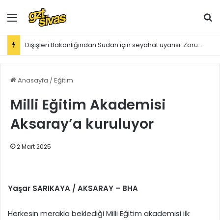
Menü
Ar
Dışişleri Bakanlığından Sudan için seyahat uyarısı: Zorunlu değilse gitmeyin
Anasayfa
/
Eğitim
Milli Eğitim Akademisi
Aksaray’a kuruluyor
2 Mart 2025
Yaşar SARIKAYA /
AKSARAY
– BHA
Herkesin merakla beklediği Milli Eğitim akademisi ilk