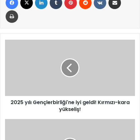
Yazdır
2025
yılı
Gençlerbirliği'ne
iyi
geldi!
Kırmızı-
kara
yükseliş!
2025 yılı Gençlerbirliği'ne iyi geldi! Kırmızı-kara
yükseliş!
Trafik
ve
asayiş