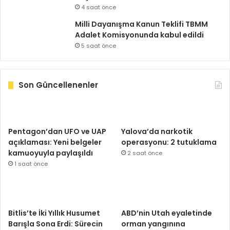
4 saat önce
Milli Dayanışma Kanun Teklifi TBMM
Adalet Komisyonunda kabul edildi
5 saat önce
Son Güncellenenler
Pentagon’dan UFO ve UAP
Yalova’da narkotik
açıklaması: Yeni belgeler
operasyonu: 2 tutuklama
kamuoyuyla paylaşıldı
2 saat önce
1 saat önce
Bitlis’te İki Yıllık Husumet
ABD’nin Utah eyaletinde
Barışla Sona Erdi: Sürecin
orman yangınına