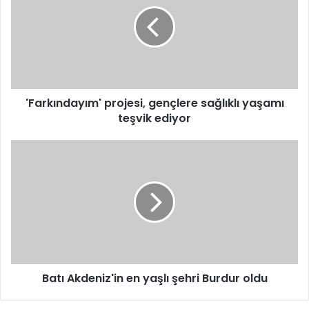
gençlere
sağlıklı
yaşamı
teşvik
ediyor
'Farkındayım' projesi, gençlere sağlıklı yaşamı
teşvik ediyor
Batı
Akdeniz'in
en
yaşlı
şehri
Burdur
oldu
Batı Akdeniz'in en yaşlı şehri Burdur oldu