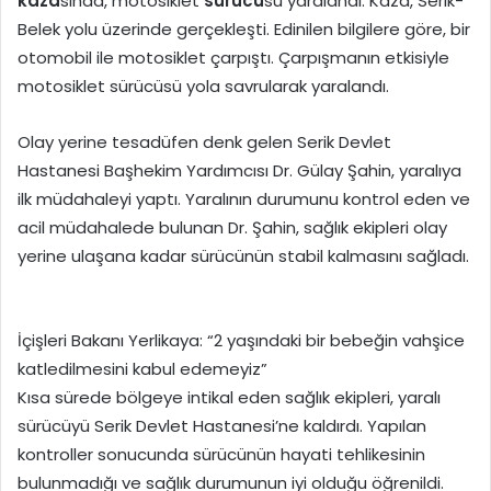
kaza
sında, motosiklet
sürücü
sü yaralandı. Kaza, Serik-
Belek yolu üzerinde gerçekleşti. Edinilen bilgilere göre, bir
otomobil ile motosiklet çarpıştı. Çarpışmanın etkisiyle
motosiklet sürücüsü yola savrularak yaralandı.
Olay yerine tesadüfen denk gelen Serik Devlet
Hastanesi Başhekim Yardımcısı Dr. Gülay Şahin, yaralıya
ilk müdahaleyi yaptı. Yaralının durumunu kontrol eden ve
acil müdahalede bulunan Dr. Şahin, sağlık ekipleri olay
yerine ulaşana kadar sürücünün stabil kalmasını sağladı.
İçişleri Bakanı Yerlikaya: “2 yaşındaki bir bebeğin vahşice
katledilmesini kabul edemeyiz”
Kısa sürede bölgeye intikal eden sağlık ekipleri, yaralı
sürücüyü Serik Devlet Hastanesi’ne kaldırdı. Yapılan
kontroller sonucunda sürücünün hayati tehlikesinin
bulunmadığı ve sağlık durumunun iyi olduğu öğrenildi.