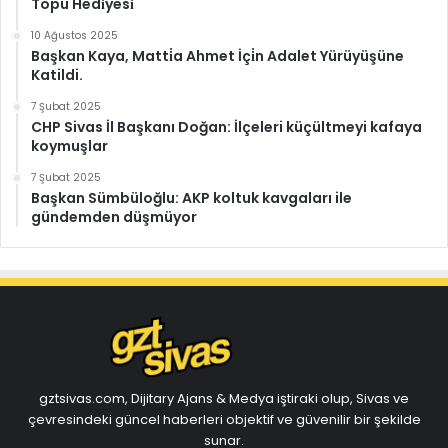
Topu Hedi̇yesi̇
10 Ağustos 2025
Başkan Kaya, Matti̇a Ahmet İçi̇n Adalet Yürüyüşüne
Katildi.
7 Şubat 2025
CHP Sivas İl Başkanı Doğan: İlçeleri küçültmeyi kafaya
koymuşlar
7 Şubat 2025
Başkan Sümbüloğlu: AKP koltuk kavgaları ile
gündemden düşmüyor
gztsivas.com, Dijitary Ajans & Medya iştiraki olup, Sivas ve
çevresindeki güncel haberleri objektif ve güvenilir bir şekilde
sunar.