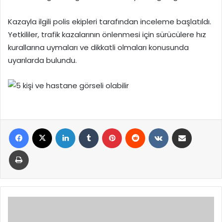
Kazayla ilgili polis ekipleri tarafından inceleme başlatıldı.
Yetkililer, trafik kazalarının önlenmesi için sürücülere hız
kurallarına uymaları ve dikkatli olmaları konusunda
uyarılarda bulundu.
Facebook
X
LinkedIn
Tumblr
Pinterest
Reddit
VKontakte
E-Posta ile paylaş
Yazdır
'Farkındayım'
projesi,