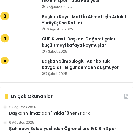
160 Bi̇n Spor Topu Hedi̇yesi̇
6 Ağustos 2025
Başkan Kaya, Matti̇a Ahmet İçi̇n Adalet
Yürüyüşüne Katildi.
10 Ağustos 2025
CHP Sivas İl Başkanı Doğan: İlçeleri
küçültmeyi kafaya koymuşlar
7 Şubat 2025
Başkan Sümbüloğlu: AKP koltuk
kavgaları ile gündemden düşmüyor
7 Şubat 2025
En Çok Okunanlar
26 Ağustos 2025
Başkan Yılmaz’dan 1 Yılda 18 Yeni̇ Park
6 Ağustos 2025
Şahi̇nbey Beledi̇yesi̇nden Öğrenci̇lere 160 Bi̇n Spor