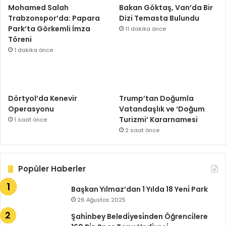
Mohamed Salah
Bakan Göktaş, Van’da Bir
Trabzonspor’da: Papara
Dizi Temasta Bulundu
Park’ta Görkemli İmza
11 dakika önce
Töreni
1 dakika önce
Dörtyol’da Kenevir
Trump’tan Doğumla
Operasyonu
Vatandaşlık ve ‘Doğum
Turizmi’ Kararnamesi
1 saat önce
2 saat önce
Popüler Haberler
Başkan Yılmaz’dan 1 Yılda 18 Yeni̇ Park
26 Ağustos 2025
Şahi̇nbey Beledi̇yesi̇nden Öğrenci̇lere