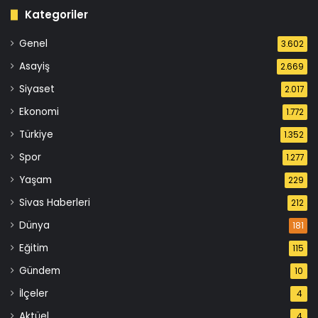
Kategoriler
Genel
3.602
Asayiş
2.669
Siyaset
2.017
Ekonomi
1.772
Türkiye
1.352
Spor
1.277
Yaşam
229
Sivas Haberleri
212
Dünya
181
Eğitim
115
Gündem
10
İlçeler
4
Aktüel
4