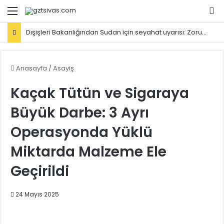
Menü
Ar
Dışişleri Bakanlığından Sudan için seyahat uyarısı: Zorunlu değilse gitmeyin
Anasayfa
/
Asayiş
Kaçak Tütün ve Sigaraya
Büyük Darbe: 3 Ayrı
Operasyonda Yüklü
Miktarda Malzeme Ele
Geçirildi
24 Mayıs 2025