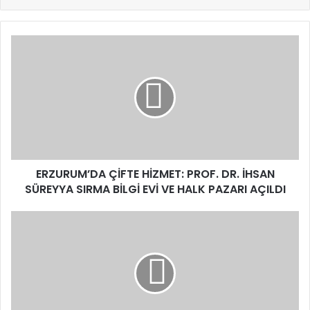
ERZURUM’DA
ÇİFTE
HİZMET:
PROF.
DR.
İHSAN
SÜREYYA
SIRMA
BİLGİ
EVİ
ERZURUM’DA ÇİFTE HİZMET: PROF. DR. İHSAN
VE
SÜREYYA SIRMA BİLGİ EVİ VE HALK PAZARI AÇILDI
HALK
PAZARI
Dışişleri
AÇILDI
Bakanı
Hakan
Fidan
Rusya’yı
Ziyaret
Ediyor