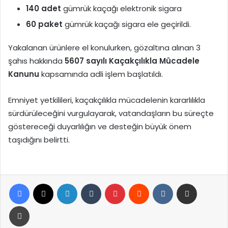
140 adet
gümrük kaçağı elektronik sigara
60 paket
gümrük kaçağı sigara ele geçirildi.
Yakalanan ürünlere el konulurken, gözaltına alınan 3
şahıs hakkında
5607 sayılı Kaçakçılıkla Mücadele
Kanunu
kapsamında adli işlem başlatıldı.
Emniyet yetkilileri, kaçakçılıkla mücadelenin kararlılıkla
sürdürüleceğini vurgulayarak, vatandaşların bu süreçte
göstereceği duyarlılığın ve desteğin büyük önem
taşıdığını belirtti.
Facebook
X
LinkedIn
Tumblr
Pinterest
Reddit
VKontakte
E-Posta ile paylaş
Yazdır