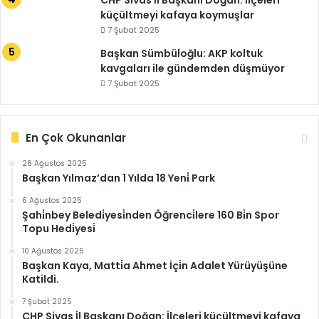
küçültmeyi kafaya koymuşlar
7 Şubat 2025
Başkan Sümbüloğlu: AKP koltuk
kavgaları ile gündemden düşmüyor
7 Şubat 2025
En Çok Okunanlar
26 Ağustos 2025
Başkan Yılmaz’dan 1 Yılda 18 Yeni̇ Park
6 Ağustos 2025
Şahi̇nbey Beledi̇yesi̇nden Öğrenci̇lere 160 Bi̇n Spor
Topu Hedi̇yesi̇
10 Ağustos 2025
Başkan Kaya, Matti̇a Ahmet İçi̇n Adalet Yürüyüşüne
Katildi.
7 Şubat 2025
CHP Sivas İl Başkanı Doğan: İlçeleri küçültmeyi kafaya