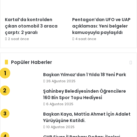
Kartal’da kontrolden
Pentagon’dan UFO ve UAP
çıkan otomobil 3 araca
açıklaması: Yeni belgeler
çarptı: 2 yaralı
kamuoyuyla paylaşıldı
2 saat önce
4 saat önce
Popüler Haberler
Başkan Yılmaz’dan 1 Yılda 18 Yeni̇ Park
26 Ağustos 2025
Şahi̇nbey Beledi̇yesi̇nden Öğrenci̇lere
160 Bi̇n Spor Topu Hedi̇yesi̇
6 Ağustos 2025
Başkan Kaya, Matti̇a Ahmet İçi̇n Adalet
Yürüyüşüne Katildi.
10 Ağustos 2025
CHP Sivas İl Başkanı Doğan: İlçeleri