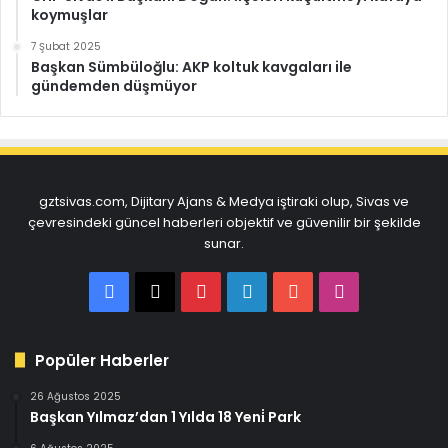
koymuşlar
7 Şubat 2025
Başkan Sümbüloğlu: AKP koltuk kavgaları ile
gündemden düşmüyor
gztsivas.com, Dijitary Ajans & Medya iştiraki olup, Sivas ve
çevresindeki güncel haberleri objektif ve güvenilir bir şekilde
sunar.
Facebook
X
Pinterest
LinkedIn
YouTube
Instagram
Popüler Haberler
26 Ağustos 2025
Başkan Yılmaz’dan 1 Yılda 18 Yeni̇ Park