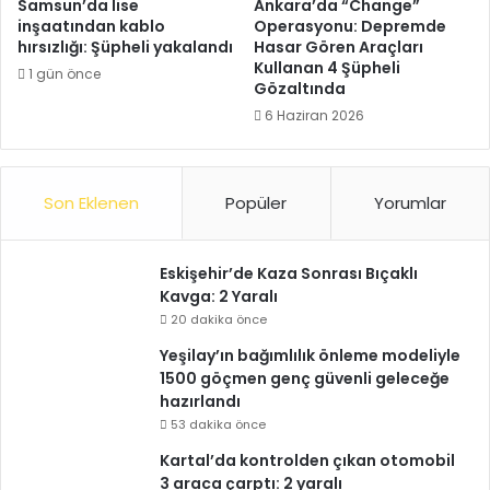
Samsun’da lise
Ankara’da “Change”
inşaatından kablo
Operasyonu: Depremde
hırsızlığı: Şüpheli yakalandı
Hasar Gören Araçları
Kullanan 4 Şüpheli
1 gün önce
Gözaltında
6 Haziran 2026
Son Eklenen
Popüler
Yorumlar
Eskişehir’de Kaza Sonrası Bıçaklı
Kavga: 2 Yaralı
20 dakika önce
Yeşilay’ın bağımlılık önleme modeliyle
1500 göçmen genç güvenli geleceğe
hazırlandı
53 dakika önce
Kartal’da kontrolden çıkan otomobil
3 araca çarptı: 2 yaralı