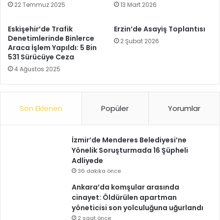
22 Temmuz 2025
13 Mart 2026
Eskişehir’de Trafik
Erzin’de Asayiş Toplantısı
Denetimlerinde Binlerce
2 Şubat 2026
Araca İşlem Yapıldı: 5 Bin
531 Sürücüye Ceza
4 Ağustos 2025
Son Eklenen
Popüler
Yorumlar
İzmir’de Menderes Belediyesi’ne
Yönelik Soruşturmada 16 Şüpheli
Adliyede
36 dakika önce
Ankara’da komşular arasında
cinayet: Öldürülen apartman
yöneticisi son yolculuğuna uğurlandı
2 saat önce