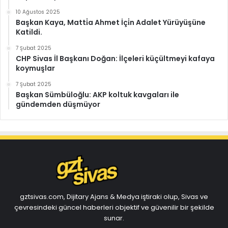
10 Ağustos 2025
Başkan Kaya, Matti̇a Ahmet İçi̇n Adalet Yürüyüşüne
Katildi.
7 Şubat 2025
CHP Sivas İl Başkanı Doğan: İlçeleri küçültmeyi kafaya
koymuşlar
7 Şubat 2025
Başkan Sümbüloğlu: AKP koltuk kavgaları ile
gündemden düşmüyor
gztsivas.com, Dijitary Ajans & Medya iştiraki olup, Sivas ve
çevresindeki güncel haberleri objektif ve güvenilir bir şekilde
sunar.