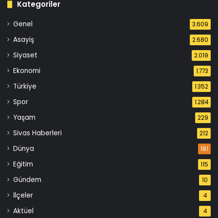
Kategoriler
Genel
3.609
Asayiş
2.680
Siyaset
2.019
Ekonomi
1.773
Türkiye
1.352
Spor
1.284
Yaşam
229
Sivas Haberleri
212
Dünya
181
Eğitim
115
Gündem
10
İlçeler
4
Aktüel
4