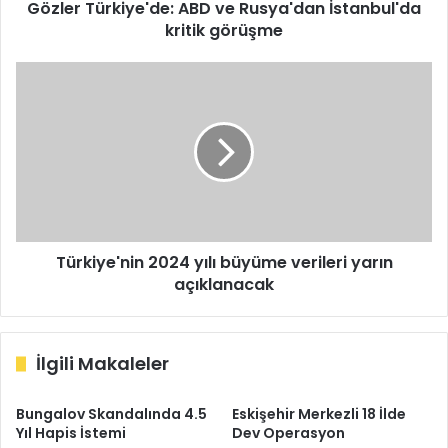
Gözler Türkiye'de: ABD ve Rusya'dan İstanbul'da
kritik görüşme
Türkiye'nin
2024
yılı
büyüme
verileri
yarın
açıklanacak
Türkiye'nin 2024 yılı büyüme verileri yarın
açıklanacak
İlgili Makaleler
Bungalov Skandalında 4.5
Eskişehir Merkezli 18 İlde
Yıl Hapis İstemi
Dev Operasyon