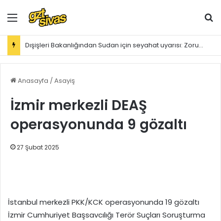
Menü
Ar
Dışişleri Bakanlığından Sudan için seyahat uyarısı: Zorunlu değilse gitmeyin
Anasayfa
/
Asayiş
İzmir merkezli DEAŞ
operasyonunda 9 gözaltı
27 Şubat 2025
İstanbul merkezli PKK/KCK operasyonunda 19 gözaltı
İzmir Cumhuriyet Başsavcılığı Terör Suçları Soruşturma