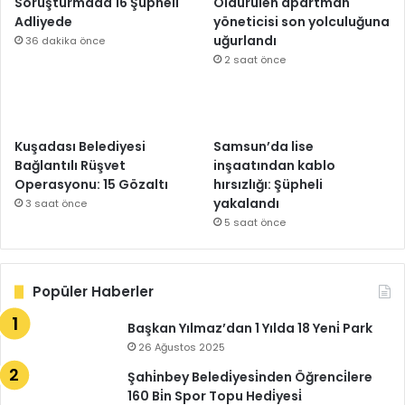
Soruşturmada 16 Şüpheli
Öldürülen apartman
Adliyede
yöneticisi son yolculuğuna
uğurlandı
36 dakika önce
2 saat önce
Kuşadası Belediyesi
Samsun’da lise
Bağlantılı Rüşvet
inşaatından kablo
Operasyonu: 15 Gözaltı
hırsızlığı: Şüpheli
yakalandı
3 saat önce
5 saat önce
Popüler Haberler
Başkan Yılmaz’dan 1 Yılda 18 Yeni̇ Park
26 Ağustos 2025
Şahi̇nbey Beledi̇yesi̇nden Öğrenci̇lere
160 Bi̇n Spor Topu Hedi̇yesi̇