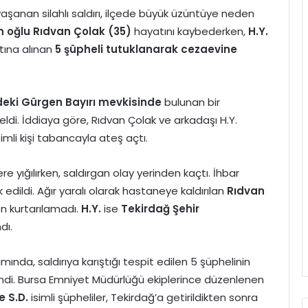
yaşanan silahlı saldırı, ilçede büyük üzüntüye neden
ın oğlu Rıdvan Çolak (35)
hayatını kaybederken,
H.Y.
altına alınan
5 şüpheli tutuklanarak cezaevine
deki Gürgen Bayırı mevkisinde
bulunan bir
i. İddiaya göre, Rıdvan Çolak ve arkadaşı H.Y.
imli kişi tabancayla ateş açtı.
yere yığılırken, saldırgan olay yerinden kaçtı. İhbar
 edildi. Ağır yaralı olarak hastaneye kaldırılan
Rıdvan
n kurtarılamadı.
H.Y.
ise
Tekirdağ Şehir
dı.
nda, saldırıya karıştığı tespit edilen 5 şüphelinin
endi. Bursa Emniyet Müdürlüğü ekiplerince düzenlenen
ve S.D.
isimli şüpheliler, Tekirdağ’a getirildikten sonra