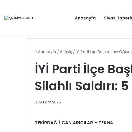
Anasayfa
Sivas Haberl
Dışişleri Bakanlığından Sudan için seyahat uyarısı: Zo
Gündem
Anasayfa
/
Asayiş
/
İYİ Parti İlçe Başkanının Oğluna
İYİ Parti İlçe B
Silahlı Saldırı:
28 Ekim 2025
TEKİRDAĞ / CAN ARICILAR – TEKHA