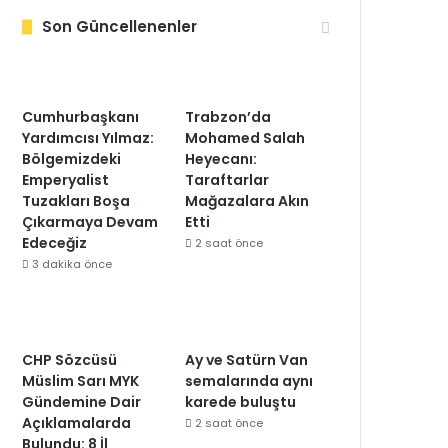
Son Güncellenenler
Cumhurbaşkanı
Trabzon’da
Yardımcısı Yılmaz:
Mohamed Salah
Bölgemizdeki
Heyecanı:
Emperyalist
Taraftarlar
Tuzakları Boşa
Mağazalara Akın
Çıkarmaya Devam
Etti
Edeceğiz
2 saat önce
3 dakika önce
CHP Sözcüsü
Ay ve Satürn Van
Müslim Sarı MYK
semalarında aynı
Gündemine Dair
karede buluştu
Açıklamalarda
2 saat önce
Bulundu: 8 İl