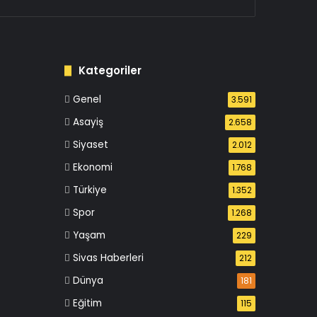
Kategoriler
Genel
3.591
Asayiş
2.658
Siyaset
2.012
Ekonomi
1.768
Türkiye
1.352
Spor
1.268
Yaşam
229
Sivas Haberleri
212
Dünya
181
Eğitim
115