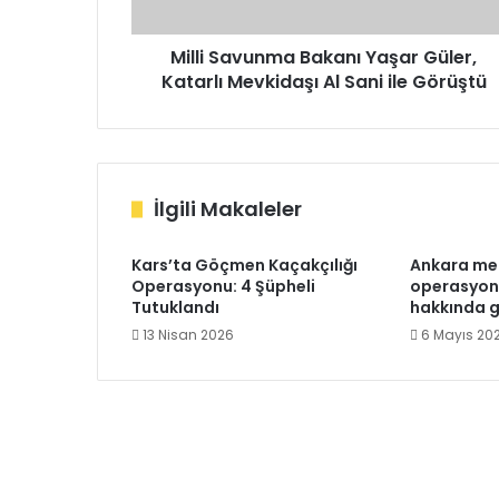
Al
Sani
ile
Milli Savunma Bakanı Yaşar Güler,
Görüştü
Katarlı Mevkidaşı Al Sani ile Görüştü
İlgili Makaleler
Kars’ta Göçmen Kaçakçılığı
Ankara mer
Operasyonu: 4 Şüpheli
operasyonu
Tutuklandı
hakkında g
13 Nisan 2026
6 Mayıs 20