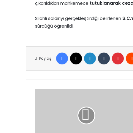
çıkarıldıkları mahkemece
tutuklanarak ceza
Silahlı saldırıyı gerçekleştirdiği belirlenen
S.C.
sürdüğü öğrenildi.
Facebook
X
LinkedIn
Tumblr
Pinte
Paylaş
Milli
Savunma
Bakanı
Yaşar
Güler,
Katarlı
Mevkidaşı