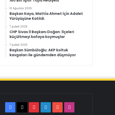
160 Bi̇n Spor Topu Hedi̇yesi̇
10 Ağustos 2025
Başkan Kaya, Matti̇a Ahmet İçi̇n Adalet
Yürüyüşüne Katildi.
7 Şubat 2025
CHP Sivas İl Başkanı Doğan: İlçeleri
küçültmeyi kafaya koymuşlar
7 Şubat 2025
Başkan Sümbüloğlu: AKP koltuk
kavgaları ile gündemden düşmüyor
Facebook
X
Pinterest
LinkedIn
YouTube
Instagram