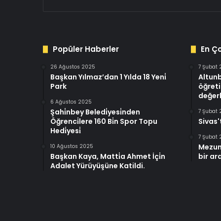
Popüler Haberler
En Ç
26 Ağustos 2025
7 Şubat
Başkan Yılmaz’dan 1 Yılda 18 Yeni̇
Altun
Park
öğreti
değerl
6 Ağustos 2025
Şahi̇nbey Beledi̇yesi̇nden
7 Şubat
Öğrenci̇lere 160 Bi̇n Spor Topu
Sivas'
Hedi̇yesi̇
7 Şubat
Mezun
10 Ağustos 2025
Başkan Kaya, Matti̇a Ahmet İçi̇n
bir ar
Adalet Yürüyüşüne Katildi.