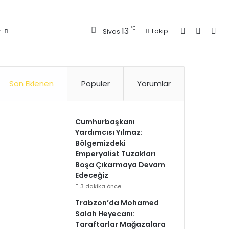
Kayıt Ol
Kenar 
Ara
℃
13
r
Takip
Sivas
Künye
Gizlilik Politikası
Kullanım Politikası
Reklam
İletişim
Son Eklenen
Popüler
Yorumlar
Cumhurbaşkanı
Yardımcısı Yılmaz:
Bölgemizdeki
Emperyalist Tuzakları
Boşa Çıkarmaya Devam
Edeceğiz
3 dakika önce
Trabzon’da Mohamed
Salah Heyecanı:
Taraftarlar Mağazalara