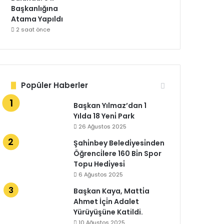
Başkanlığına
Atama Yapıldı
2 saat önce
Popüler Haberler
Başkan Yılmaz’dan 1
Yılda 18 Yeni̇ Park
26 Ağustos 2025
Şahi̇nbey Beledi̇yesi̇nden
Öğrenci̇lere 160 Bi̇n Spor
Topu Hedi̇yesi̇
6 Ağustos 2025
Başkan Kaya, Matti̇a
Ahmet İçi̇n Adalet
Yürüyüşüne Katildi.
10 Ağustos 2025