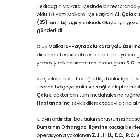
Tekirdağ’ın Malkara ilçesinde bir restoranda 
oldu. İYİ Parti Malkara İlçe Başkanı
Ali Çolak’
(25)
isimli kişi ağır yaralandı. Olayla ilgili göz
gönderildi
.
Olay
Malkara-Hayrabolu kara yolu üzerin
dinlenme tesisindeki restoranda meydana geld
yemek yedikleri sırada restorana giren
S.C.
is
Kurşunların isabet ettiği iki kişi kanlar içinde 
üzerine bölgeye
polis ve sağlık ekipleri
sevk
Çolak
, doktorların tüm müdahalesine rağme
Hastanesi’ne
sevk edilerek tedavi altına alın
Olayın ardından başlatılan soruşturma kapsamı
Bursa’nın Orhangazi ilçesine
kaçtığı belirl
operasyonla yakalanan
Z.U., H.U., E.C., R.C. 