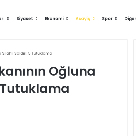
eri
Siyaset
Ekonomi
Asayiş
Spor
Diğe
runlu değilse gitmeyin
Hakkımızda
 Silahlı Saldırı: 5 Tutuklama
aşkanının Oğluna
 5 Tutuklama