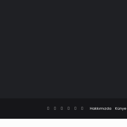
Facebook
X
Pinterest
LinkedIn
YouTube
Instagram
Hakkımızda
Künye