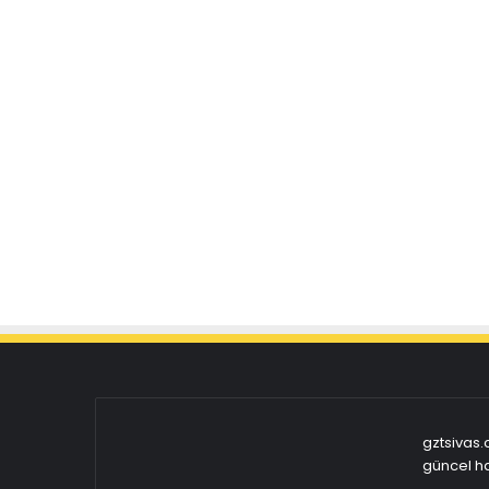
gztsivas.
güncel ha