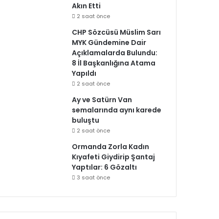
Akın Etti
2 saat önce
CHP Sözcüsü Müslim Sarı
MYK Gündemine Dair
Açıklamalarda Bulundu:
8 İl Başkanlığına Atama
Yapıldı
2 saat önce
Ay ve Satürn Van
semalarında aynı karede
buluştu
2 saat önce
Ormanda Zorla Kadın
Kıyafeti Giydirip Şantaj
Yaptılar: 6 Gözaltı
3 saat önce