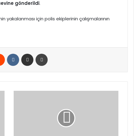
evine gönderildi
.
’nin yakalanması için polis ekiplerinin çalışmalarının
rest
Reddit
VKontakte
E-Posta ile paylaş
Yazdır
Yılmaz:
Küresel
Refahı
Birlikte
Büyütme
Hedefiyle
Çalışıyoruz