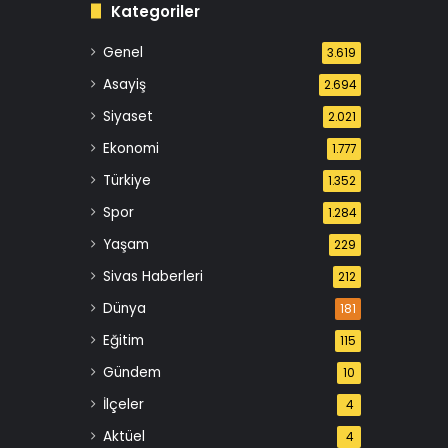
Kategoriler
Genel
3.619
Asayiş
2.694
Siyaset
2.021
Ekonomi
1.777
Türkiye
1.352
Spor
1.284
Yaşam
229
Sivas Haberleri
212
Dünya
181
Eğitim
115
Gündem
10
İlçeler
4
Aktüel
4