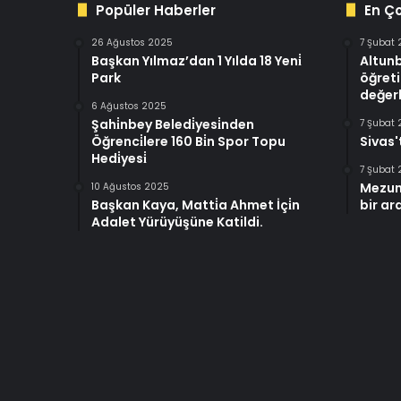
Popüler Haberler
En Ç
26 Ağustos 2025
7 Şubat
Başkan Yılmaz’dan 1 Yılda 18 Yeni̇
Altun
Park
öğreti
değerl
6 Ağustos 2025
Şahi̇nbey Beledi̇yesi̇nden
7 Şubat
Öğrenci̇lere 160 Bi̇n Spor Topu
Sivas'
Hedi̇yesi̇
7 Şubat
Mezun
10 Ağustos 2025
Başkan Kaya, Matti̇a Ahmet İçi̇n
bir ar
Adalet Yürüyüşüne Katildi.