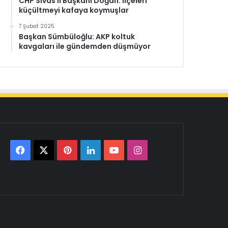
CHP Sivas İl Başkanı Doğan: İlçeleri
küçültmeyi kafaya koymuşlar
7 Şubat 2025
Başkan Sümbüloğlu: AKP koltuk
kavgaları ile gündemden düşmüyor
Facebook
X
Pinterest
LinkedIn
YouTube
Instagram