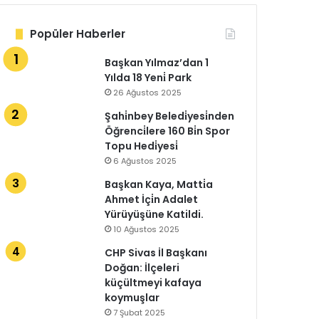
Popüler Haberler
Başkan Yılmaz’dan 1
Yılda 18 Yeni̇ Park
26 Ağustos 2025
Şahi̇nbey Beledi̇yesi̇nden
Öğrenci̇lere 160 Bi̇n Spor
Topu Hedi̇yesi̇
6 Ağustos 2025
Başkan Kaya, Matti̇a
Ahmet İçi̇n Adalet
Yürüyüşüne Katildi.
10 Ağustos 2025
CHP Sivas İl Başkanı
Doğan: İlçeleri
küçültmeyi kafaya
koymuşlar
7 Şubat 2025