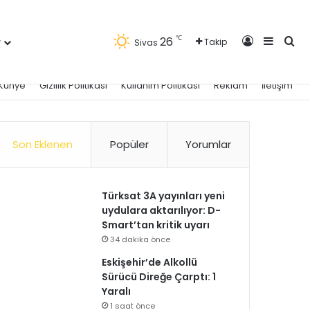
Kayıt Ol
Kenar 
Ara
℃
26
r
Takip
Sivas
Künye
Gizlilik Politikası
Kullanım Politikası
Reklam
İletişim
Son Eklenen
Popüler
Yorumlar
Türksat 3A yayınları yeni
uydulara aktarılıyor: D-
Smart’tan kritik uyarı
34 dakika önce
Eskişehir’de Alkollü
Sürücü Direğe Çarptı: 1
Yaralı
1 saat önce