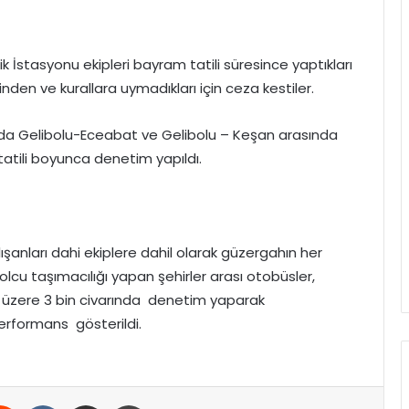
ik İstasyonu ekipleri bayram tatili süresince yaptıkları
rinden ve kurallara uymadıkları için ceza kestiler.
unda Gelibolu-Eceabat ve Gelibolu – Keşan arasında
tatili boyunca denetim yapıldı.
ışanları dahi ekiplere dahil olarak güzergahın her
yolcu taşımacılığı yapan şehirler arası otobüsler,
ak üzere 3 bin civarında denetim yaparak
performans gösterildi.
erest
Reddit
VKontakte
E-Posta ile paylaş
Yazdır