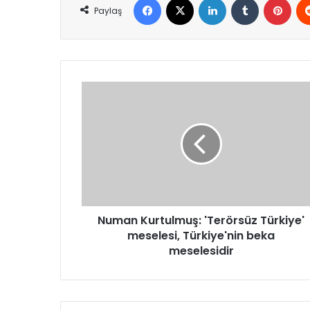
Paylaş
Numan
Kurtulmuş:
'Terörsüz
Türkiye'
meselesi,
Türkiye'nin
beka
meselesidir
Numan Kurtulmuş: 'Terörsüz Türkiye'
meselesi, Türkiye'nin beka
meselesidir