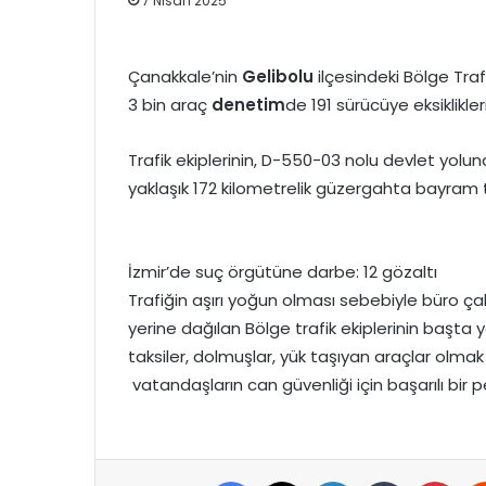
7 Nisan 2025
Çanakkale’nin
Gelibolu
ilçesindeki Bölge Traf
3 bin araç
denetim
de 191 sürücüye eksiklikle
Trafik ekiplerinin, D-550-03 nolu devlet yol
yaklaşık 172 kilometrelik güzergahta bayram 
İzmir’de suç örgütüne darbe: 12 gözaltı
Trafiğin aşırı yoğun olması sebebiyle büro çal
yerine dağılan Bölge trafik ekiplerinin başta 
taksiler, dolmuşlar, yük taşıyan araçlar olm
vatandaşların can güvenliği için başarılı bir 
Facebook
X
LinkedIn
Tumblr
Pint