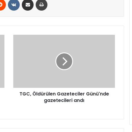
TGC,
Öldürülen
Gazeteciler
Günü'nde
gazetecileri
andı
TGC, Öldürülen Gazeteciler Günü'nde
gazetecileri andı