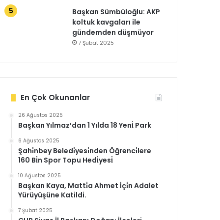
Başkan Sümbüloğlu: AKP
koltuk kavgaları ile
gündemden düşmüyor
7 Şubat 2025
En Çok Okunanlar
26 Ağustos 2025
Başkan Yılmaz’dan 1 Yılda 18 Yeni̇ Park
6 Ağustos 2025
Şahi̇nbey Beledi̇yesi̇nden Öğrenci̇lere
160 Bi̇n Spor Topu Hedi̇yesi̇
10 Ağustos 2025
Başkan Kaya, Matti̇a Ahmet İçi̇n Adalet
Yürüyüşüne Katildi.
7 Şubat 2025