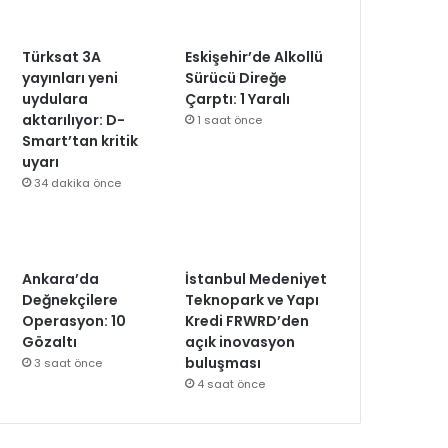
Türksat 3A
Eskişehir’de Alkollü
yayınları yeni
Sürücü Direğe
uydulara
Çarptı: 1 Yaralı
aktarılıyor: D-
1 saat önce
Smart’tan kritik
uyarı
34 dakika önce
Ankara’da
İstanbul Medeniyet
Değnekçilere
Teknopark ve Yapı
Operasyon: 10
Kredi FRWRD’den
Gözaltı
açık inovasyon
buluşması
3 saat önce
4 saat önce